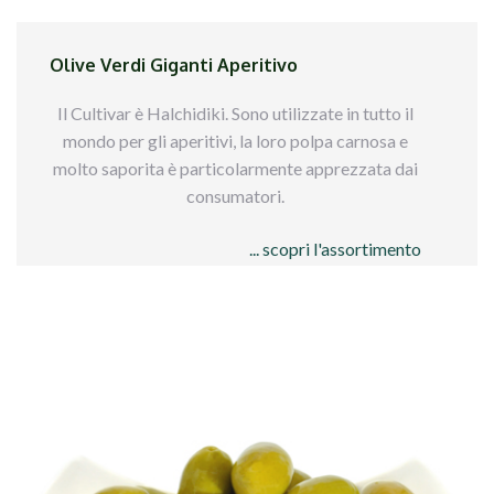
Olive Verdi Giganti Aperitivo
Il Cultivar è Halchidiki. Sono utilizzate in tutto il
mondo per gli aperitivi, la loro polpa carnosa e
molto saporita è particolarmente apprezzata dai
consumatori.
... scopri l'assortimento
Qui sotto trovi tutti i formati disponibili per
queste olive
These are the most suitable olives for aperitif.
The cultivar is Halkidiki. We sell them mainly to
the bars and to the restaurant which use them
for aperitives.