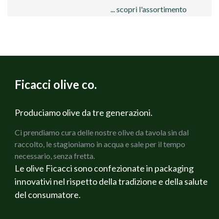
... scopri l'assortimento
queste olive
this huge and green Italian olive is the most
famous one. Its shape allows it a great visibility to
Ficacci olive co.
the shelf, for this reason we say: “It sells by itself!“
All available packs, about these olives, are below
Produciamo olive da tre generazioni.
Ci prendiamo cura delle nostre olive da tavola sin dal
raccolto, le stagioniamo in acqua e sale per il tempo
necessario, senza fretta.
Le olive Ficacci sono confezionate in packaging
innovativi nel rispetto della tradizione e della salute
del consumatore.