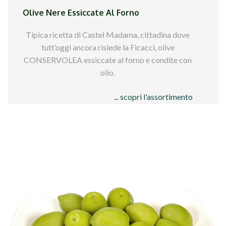
Olive Nere Essiccate Al Forno
Tipica ricetta di Castel Madama, cittadina dove
tutt’oggi ancora risiede la Ficacci, olive
CONSERVOLEA essiccate al forno e condite con
olio.
... scopri l'assortimento
Qui sotto trovi tutti i formati disponibili per
queste olive
It is something different from the most diffused
Maroccan sundried olives. Their taste is more
smooth and toasted and fleshy.
All available packs, about these olives, are below