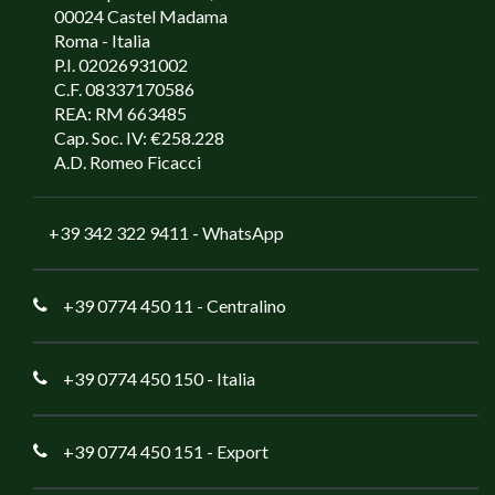
00024 Castel Madama
Roma - Italia
P.I. 02026931002
C.F. 08337170586
REA: RM 663485
Cap. Soc. IV: €258.228
A.D. Romeo Ficacci
+39 342 322 9411
- WhatsApp
+39 0774 450 11
- Centralino
+39 0774 450 150
- Italia
+39 0774 450 151
- Export