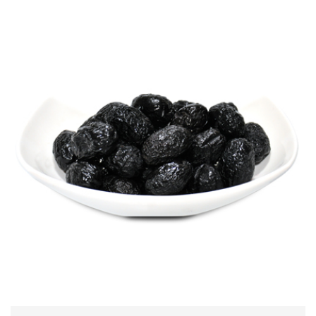
this is black pearl of Italian olives.They are
natural treated: only aged for 8 months in water
and salt. They are the most suitable olives for
cooking.
All available packs, about these olives, are below