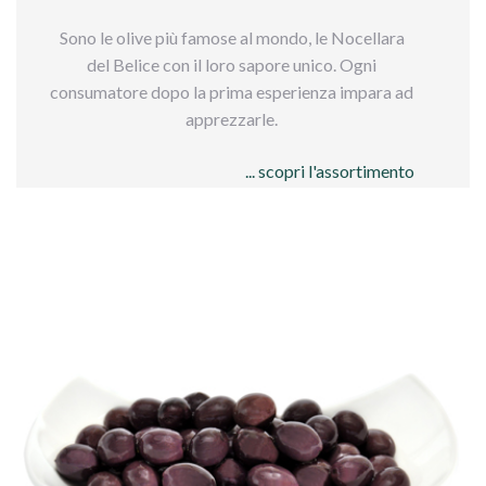
Sono le olive più famose al mondo, le Nocellara
del Belice con il loro sapore unico. Ogni
consumatore dopo la prima esperienza impara ad
apprezzarle.
... scopri l'assortimento
Qui sotto trovi tutti i formati disponibili per
queste olive
The best seller olives all around the world. They
are Nocellara del Belice, the taste is unique, each
consumer loves it and looks for them after the
first experience.
All available packs, about these olives, are below