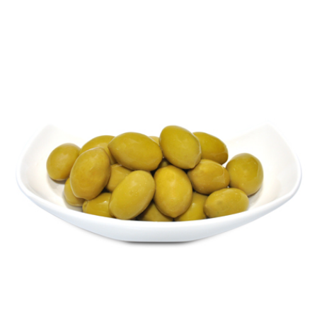
The best seller olives all around the world. They
are Halkidiki olives, the taste is unique, each
consumer loves it and looks for them after the
first experience.
All available packs, about these olives, are below