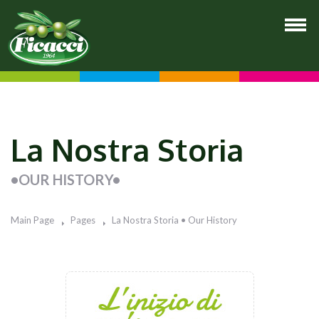
La Nostra Storia
•OUR HISTORY•
Main Page
Pages
La Nostra Storia • Our History