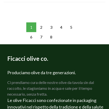
1
2
3
4
5
6
7
8
Ficacci olive co.
Produciamo olive da tre generazioni.
Ci prendiamo cura delle nostre olive da tavola sin dal
raccolto, le stagioniamo in acqua e sale per il tempo
necessario, senza fretta.
Le olive Ficacci sono confezionate in packaging
innovativi nel rispetto della tradizione e della salute