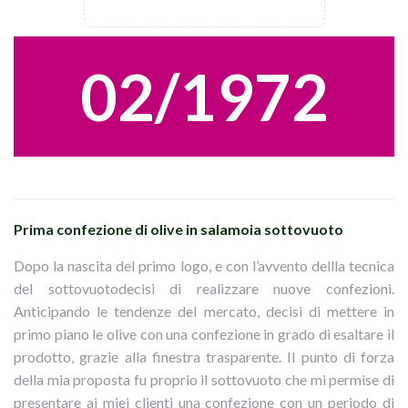
02/1972
Prima confezione di olive in salamoia sottovuoto
Dopo la nascita del primo logo, e con l’avvento dellla tecnica
del sottovuotodecisi di realizzare nuove confezioni.
Anticipando le tendenze del mercato, decisi di mettere in
primo piano le olive con una confezione in grado di esaltare il
prodotto, grazie alla finestra trasparente. Il punto di forza
della mia proposta fu proprio il sottovuoto che mi permise di
presentare ai miei clienti una confezione con un periodo di