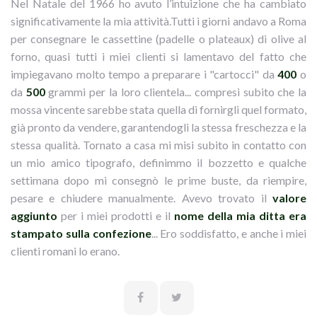
Nel Natale del 1966 ho avuto l’intuizione che ha cambiato
significativamente la mia attività.Tutti i giorni andavo a Roma
per consegnare le cassettine (padelle o plateaux) di olive al
forno, quasi tutti i miei clienti si lamentavo del fatto che
impiegavano molto tempo a preparare i "cartocci" da
400
o
da
500
grammi per la loro clientela... compresi subito che la
mossa vincente sarebbe stata quella di fornirgli quel formato,
già pronto da vendere, garantendogli la stessa freschezza e la
stessa qualità. Tornato a casa mi misi subito in contatto con
un mio amico tipografo, definimmo il bozzetto e qualche
settimana dopo mi consegnò le prime buste, da riempire,
pesare e chiudere manualmente. Avevo trovato il
valore
aggiunto
per i miei prodotti e il
nome della mia ditta era
stampato sulla confezione
... Ero soddisfatto, e anche i miei
clienti romani lo erano.