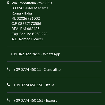
Via Empolitana km 6,350
00024 Castel Madama
Roma - Italia
P.I. 02026931002
C.F. 08337170586
REA: RM 663485
Cap. Soc. IV: €258.228
A.D. Romeo Ficacci
+39 342 322 9411
- WhatsApp
+39 0774 450 11
- Centralino
+39 0774 450 150
- Italia
+39 0774 450 151
- Export