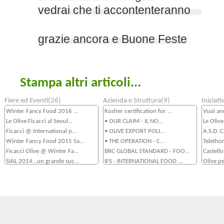
vedrai che ti accontenteranno
grazie ancora e Buone Feste
Stampa altri articoli...
Fiere ed Eventi(26)
Azienda e Struttura(9)
Iniziat
Winter Fancy Food 2016 ...
Kosher certification for ...
Vuoi an
Le Olive Ficacci al Seoul...
• OUR CLAIM - IL NO...
Le Olive
Ficacci @ International p...
• OLIVE EXPORT POLI...
A.S.D.
Winter Fancy Food 2015 Sa...
• THE OPERATION - C...
Teletho
Ficacci Olive @ Winter Fa...
BRC GLOBAL STANDARD - FOO...
Castello
SIAL 2014...un grande suc...
IFS - INTERNATIONAL FOOD ...
Olive pe
Ficacci al Sial 2014Ficac...
La Flotta Aziendale...
Sponsor
Ficacci Olive al Summer F...
Sistema Qualità UNI ...
Teletho
Arriva su Youtube Casa Fi...
OUR FACILITY - LA STRUTTU...
Gemellag
Ficacci Olive al CIBUS 20...
OUR ORI
Ficacci al Seoul Food 201...
Ficacci al Macfrut 2013...