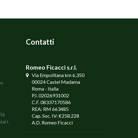
Contatti
Romeo Ficacci s.r.l.
Via Empolitana km 6,350
00024 Castel Madama
e.
Roma - Italia
P.I. 02026931002
C.F. 08337170586
REA: RM 663485
ità
Cap. Soc. IV: €258.228
tari.
A.D. Romeo Ficacci