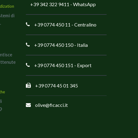
+39 342 322 9411
- WhatsApp
dization
stemi di
.
+39 0774 450 11
- Centralino
+39 0774 450 150
- Italia
antisce
ottenute
+39 0774 450 151
- Export
+39 0774 45 01 345
che
di
olive@ficacci.it
co כָּשֵׁר