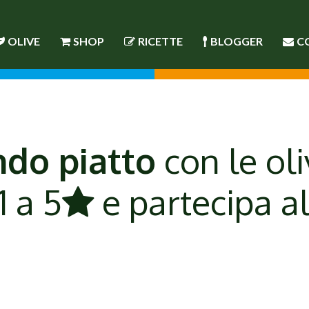
OLIVE
SHOP
RICETTE
BLOGGER
C
do piatto
con le oli
1 a 5
e partecipa a