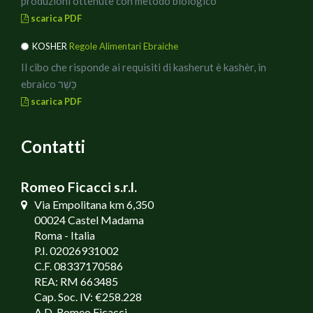
produzioni ottenute con metodo biologico
scarica PDF
KOSHER
Regole Alimentari Ebraiche
Il cibo che risponde ai requisiti di kasherut è kashèr, in
ebraico כָּשֵׁר
scarica PDF
Contatti
Romeo Ficacci s.r.l.
Via Empolitana km 6,350
00024 Castel Madama
Roma - Italia
P.I. 02026931002
C.F. 08337170586
REA: RM 663485
Cap. Soc. IV: €258.228
A.D. Romeo Ficacci