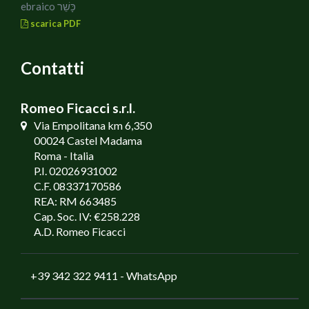
ebraico כָּשֵׁר
scarica PDF
Contatti
Romeo Ficacci s.r.l.
Via Empolitana km 6,350
00024 Castel Madama
Roma - Italia
P.I. 02026931002
C.F. 08337170586
REA: RM 663485
Cap. Soc. IV: €258.228
A.D. Romeo Ficacci
+39 342 322 9411
- WhatsApp