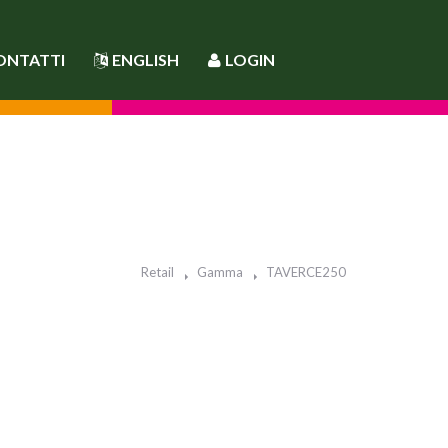
ONTATTI
ENGLISH
LOGIN
Retail
Gamma
TAVERCE250