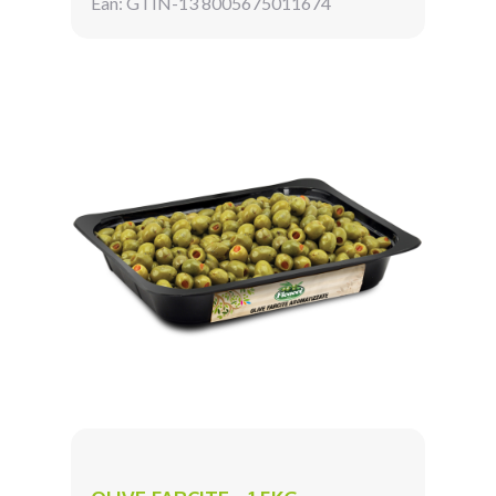
Ean: GTIN-13 8005675011674