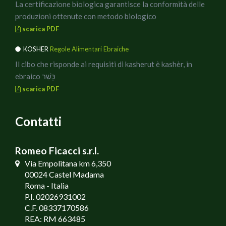
La certificazione biologica garantisce la conformità delle
produzioni ottenute con metodo biologico
scarica PDF
KOSHER
Regole Alimentari Ebraiche
Il cibo che risponde ai requisiti di kasherut è kashèr, in
ebraico כָּשֵׁר
scarica PDF
Contatti
Romeo Ficacci s.r.l.
Via Empolitana km 6,350
00024 Castel Madama
Roma - Italia
P.I. 02026931002
C.F. 08337170586
REA: RM 663485