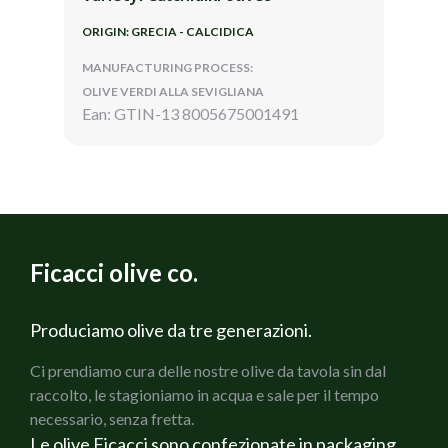
ORIGIN: GRECIA - CALCIDICA
MANUFACTURING PROCESS:
OLIVE VERDI ALLA SEVIGLIANA
Ean: GTIN-13 8005675001491
Ficacci olive co.
Produciamo olive da tre generazioni.
Ci prendiamo cura delle nostre olive da tavola sin dal
raccolto, le stagioniamo in acqua e sale per il tempo
necessario, senza fretta.
Le olive Ficacci sono confezionate in packaging