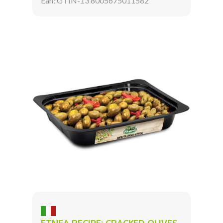
Ean: GTIN-13 8005675011582
ETNEA RECIPE: CRACKED OLIVES,