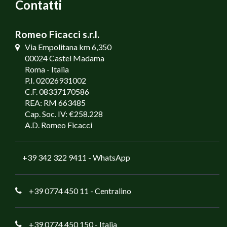
Contatti
Romeo Ficacci s.r.l.
Via Empolitana km 6,350
00024 Castel Madama
Roma - Italia
P.I. 02026931002
C.F. 08337170586
REA: RM 663485
Cap. Soc. IV: €258.228
A.D. Romeo Ficacci
+39 342 322 9411
- WhatsApp
+39 0774 450 11
- Centralino
+39 0774 450 150
- Italia