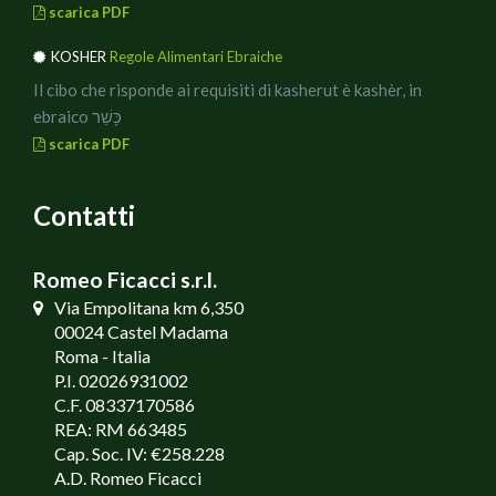
scarica PDF
KOSHER
Regole Alimentari Ebraiche
Il cibo che risponde ai requisiti di kasherut è kashèr, in
ebraico כָּשֵׁר
scarica PDF
Contatti
Romeo Ficacci s.r.l.
Via Empolitana km 6,350
00024 Castel Madama
Roma - Italia
P.I. 02026931002
C.F. 08337170586
REA: RM 663485
Cap. Soc. IV: €258.228
A.D. Romeo Ficacci