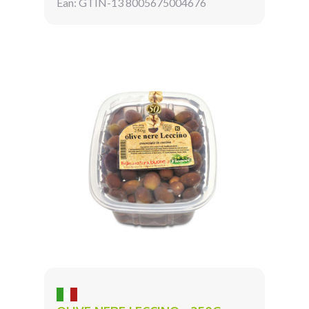
Ean: GTIN-13 8005675004676