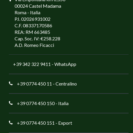
00024 Castel Madama
Roma - Italia
P.I. 02026931002
C.F. 08337170586
REA: RM 663485
Cap. Soc. IV: €258.228
A.D. Romeo Ficacci
+39 342 322 9411
- WhatsApp
+39 0774 450 11
- Centralino
+39 0774 450 150
- Italia
+39 0774 450 151
- Export