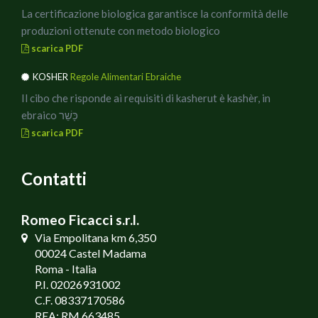
La certificazione biologica garantisce la conformità delle
produzioni ottenute con metodo biologico
scarica PDF
KOSHER
Regole Alimentari Ebraiche
Il cibo che risponde ai requisiti di kasherut è kashèr, in
ebraico כָּשֵׁר
scarica PDF
Contatti
Romeo Ficacci s.r.l.
Via Empolitana km 6,350
00024 Castel Madama
Roma - Italia
P.I. 02026931002
C.F. 08337170586
REA: RM 663485