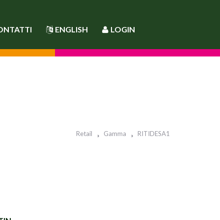
ONTATTI
ENGLISH
LOGIN
Retail
Gamma
RITIDESA1