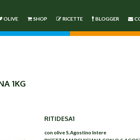
OLIVE
SHOP
RICETTE
BLOGGER
C
NA 1KG
RITIDESA1
con olive S.Agostino Intere