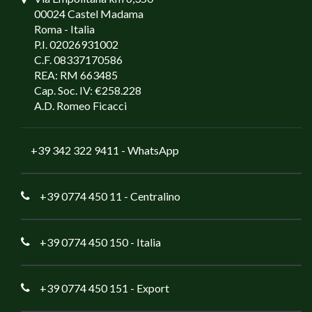
00024 Castel Madama
Roma - Italia
P.I. 02026931002
C.F. 08337170586
REA: RM 663485
Cap. Soc. IV: €258.228
A.D. Romeo Ficacci
+39 342 322 9411
- WhatsApp
+39 0774 450 11
- Centralino
+39 0774 450 150
- Italia
+39 0774 450 151
- Export