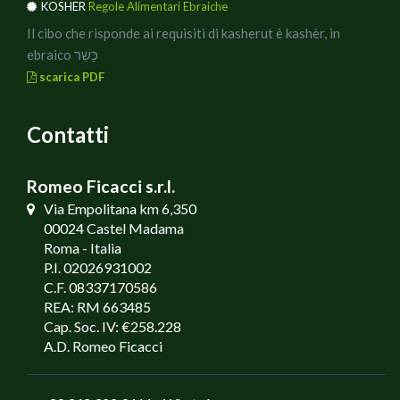
KOSHER
Regole Alimentari Ebraiche
Il cibo che risponde ai requisiti di kasherut è kashèr, in
ebraico כָּשֵׁר
scarica PDF
Contatti
Romeo Ficacci s.r.l.
Via Empolitana km 6,350
00024 Castel Madama
Roma - Italia
P.I. 02026931002
C.F. 08337170586
REA: RM 663485
Cap. Soc. IV: €258.228
A.D. Romeo Ficacci