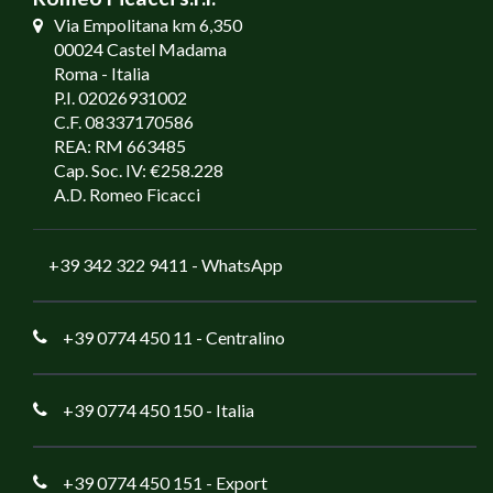
Via Empolitana km 6,350
00024 Castel Madama
Roma - Italia
P.I. 02026931002
C.F. 08337170586
REA: RM 663485
Cap. Soc. IV: €258.228
A.D. Romeo Ficacci
+39 342 322 9411
- WhatsApp
+39 0774 450 11
- Centralino
+39 0774 450 150
- Italia
+39 0774 450 151
- Export