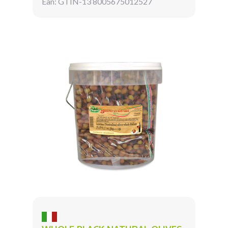
Ean: GTIN-13 8005675012527