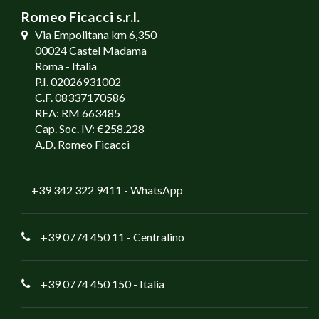
Romeo Ficacci s.r.l.
Via Empolitana km 6,350
00024 Castel Madama
Roma - Italia
P.I. 02026931002
C.F. 08337170586
REA: RM 663485
Cap. Soc. IV: €258.228
A.D. Romeo Ficacci
+39 342 322 9411
- WhatsApp
+39 0774 450 11
- Centralino
+39 0774 450 150
- Italia