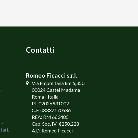
Contatti
Romeo Ficacci s.r.l.
Via Empolitana km 6,350
00024 Castel Madama
e.
Roma - Italia
P.I. 02026931002
C.F. 08337170586
REA: RM 663485
ità
Cap. Soc. IV: €258.228
tari.
A.D. Romeo Ficacci