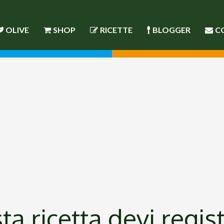
OLIVE
SHOP
RICETTE
BLOGGER
C
a ricetta devi regist