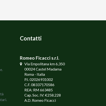
Contatti
Romeo Ficacci s.r.l.
Via Empolitana km 6,350
00024 Castel Madama
e.
Roma - Italia
P.I. 02026931002
C.F. 08337170586
REA: RM 663485
ità
Cap. Soc. IV: €258.228
tari.
A.D. Romeo Ficacci