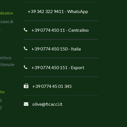
+39 342 322 9411
- WhatsApp
dization
stemi di
.
+39 0774 450 11
- Centralino
+39 0774 450 150
- Italia
antisce
ottenute
+39 0774 450 151
- Export
+39 0774 45 01 345
che
di
olive@ficacci.it
co כָּשֵׁר