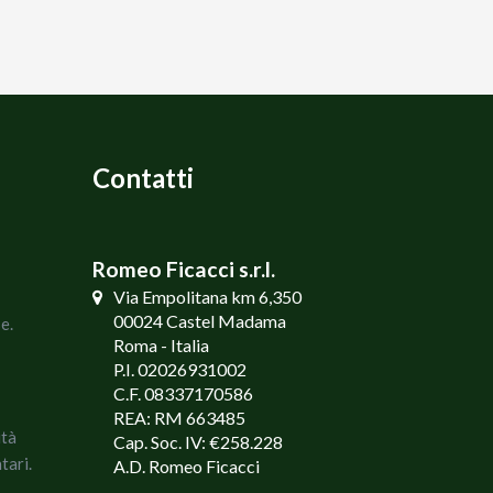
Contatti
Romeo Ficacci s.r.l.
Via Empolitana km 6,350
00024 Castel Madama
e.
Roma - Italia
P.I. 02026931002
C.F. 08337170586
REA: RM 663485
ità
Cap. Soc. IV: €258.228
tari.
A.D. Romeo Ficacci