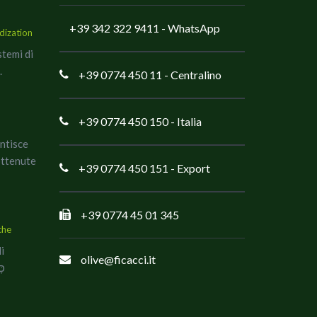
+39 342 322 9411
- WhatsApp
dization
stemi di
.
+39 0774 450 11
- Centralino
+39 0774 450 150
- Italia
antisce
ottenute
+39 0774 450 151
- Export
+39 0774 45 01 345
che
di
olive@ficacci.it
co כָּשֵׁר