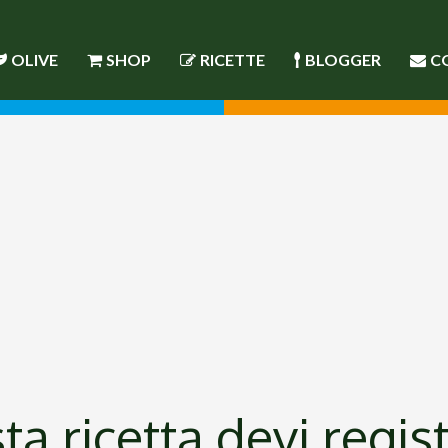
OLIVE
SHOP
RICETTE
BLOGGER
C
a ricetta devi regist