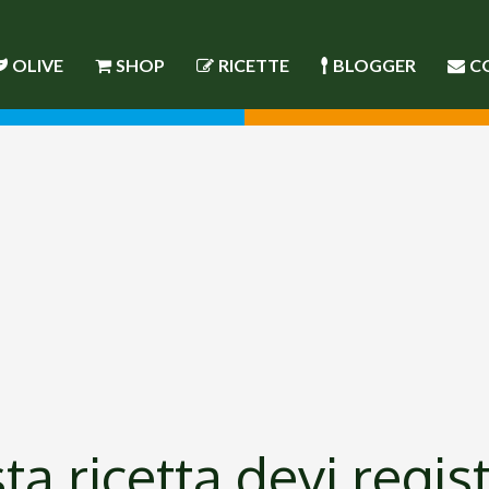
OLIVE
SHOP
RICETTE
BLOGGER
C
a ricetta devi regist