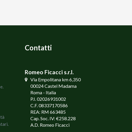
Contatti
Romeo Ficacci s.r.l.
Via Empolitana km 6,350
00024 Castel Madama
e.
Roma - Italia
P.I. 02026931002
C.F. 08337170586
REA: RM 663485
ità
Cap. Soc. IV: €258.228
tari.
A.D. Romeo Ficacci