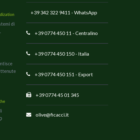
+39 342 322 9411
- WhatsApp
dization
stemi di
.
+39 0774 450 11
- Centralino
+39 0774 450 150
- Italia
antisce
ottenute
+39 0774 450 151
- Export
+39 0774 45 01 345
che
di
olive@ficacci.it
co כָּשֵׁר