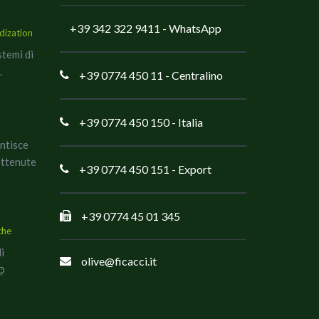
+39 342 322 9411
- WhatsApp
dization
stemi di
.
+39 0774 450 11
- Centralino
+39 0774 450 150
- Italia
antisce
ottenute
+39 0774 450 151
- Export
+39 0774 45 01 345
che
di
olive@ficacci.it
co כָּשֵׁר