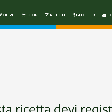
OLIVE
SHOP
RICETTE
BLOGGER
C
a ricetta devi regist