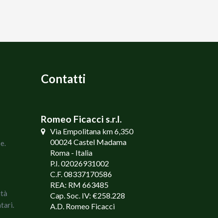
Contatti
Romeo Ficacci s.r.l.
Via Empolitana km 6,350
00024 Castel Madama
e.
Roma - Italia
P.I. 02026931002
C.F. 08337170586
REA: RM 663485
ità
Cap. Soc. IV: €258.228
tari.
A.D. Romeo Ficacci