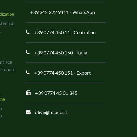
+39 342 322 9411
- WhatsApp
dization
stemi di
.
+39 0774 450 11
- Centralino
+39 0774 450 150
- Italia
antisce
ottenute
+39 0774 450 151
- Export
+39 0774 45 01 345
che
di
olive@ficacci.it
co כָּשֵׁר