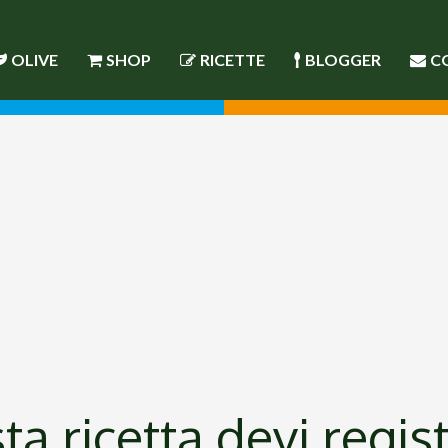
OLIVE
SHOP
RICETTE
BLOGGER
C
a ricetta devi regist