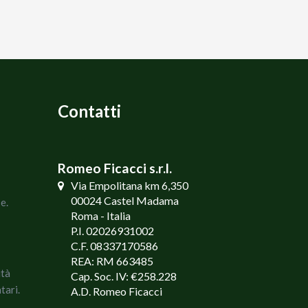
Contatti
Romeo Ficacci s.r.l.
Via Empolitana km 6,350
00024 Castel Madama
e.
Roma - Italia
P.I. 02026931002
C.F. 08337170586
REA: RM 663485
ità
Cap. Soc. IV: €258.228
tari.
A.D. Romeo Ficacci