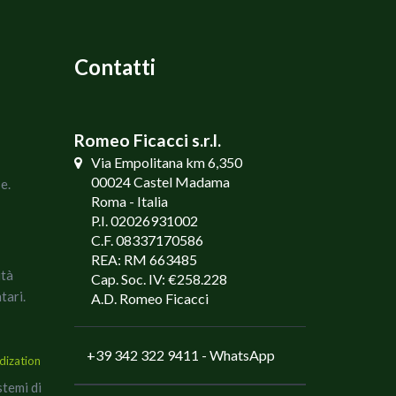
Contatti
Romeo Ficacci s.r.l.
Via Empolitana km 6,350
00024 Castel Madama
e.
Roma - Italia
P.I. 02026931002
C.F. 08337170586
REA: RM 663485
ità
Cap. Soc. IV: €258.228
tari.
A.D. Romeo Ficacci
+39 342 322 9411
- WhatsApp
dization
stemi di