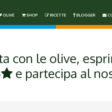
OLIVE
SHOP
RICETTE
BLOGGER
C
ta con le olive, espri
5
e partecipa al no