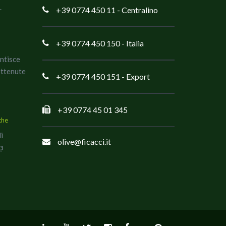
.
+39 0774 450 11
- Centralino
+39 0774 450 150
- Italia
antisce
ottenute
+39 0774 450 151
- Export
+39 0774 45 01 345
che
di
olive@ficacci.it
co כָּשֵׁר