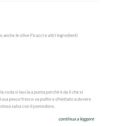
o anche le olive Ficacci e altri ingredienti
 coda si lascia a punta perchè è da lì che si
 usa pesce fresco va pulito e sfilettato a dovere
 gustosa salsa con il pomodoro.
continua a leggere
ata lessa e volendo il curry e un filino di olio, sale