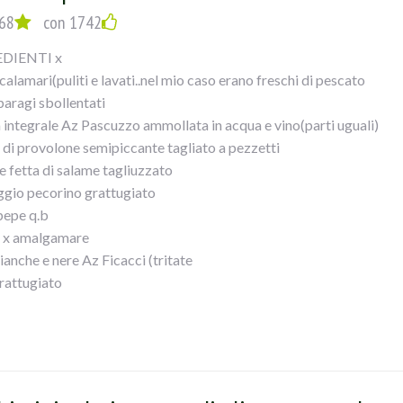
68
con 1742
DIENTI x
alamari(puliti e lavati..nel mio caso erano freschi di pescato
paragi sbollentati
a integrale Az Pascuzzo ammollata in acqua e vino(parti uguali)
a di provolone semipiccante tagliato a pezzetti
e fetta di salame tagliuzzato
gio pecorino grattugiato
 pepe q.b
 x amalgamare
ianche e nere Az Ficacci (tritate
rattugiato
ndorle spellate(tritate
bicchiere vino bianco secco
oni (16...nel mio caso
vo
ritato