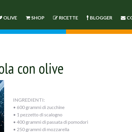
OLIVE
SHOP
RICETTE
BLOGGER
C
ola con olive
INGREDIENTI:
• 600 grammi di zucchine
• 1 pezzetto di scalogno
• 400 grammi di passata di pomodori
• 250 grammi di mozzarella