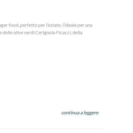
mare il tutto
 e poggiarli in una teglia
nger food, perfetto per l’estate, l’ideale per una
ntornare il tutto
 delle olive verdi Cerignola Ficacci, della
olio a filo su tutto.
 carta,abbassare la fiamma e terminare la cottura
ni!!
continua a leggere