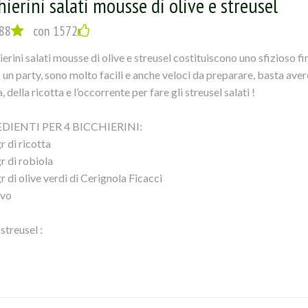
hierini salati mousse di olive e streusel
EDIMNTO
fresa,provolone,salame,asparagi,pecorino,sale,pepe e uovo,amalga
88
con 1572
o farcire i calamari ,chiuderli e bucarli piu` volte con uno stecchino
ierini salati mousse di olive e streusel costituiscono uno sfizioso fi
o evo, coprirlicon un trito di olive , mandorle e pane grattugiato,co
 un party, sono molto facili e anche veloci da preparare, basta avere
amberoni ,salare,pepare ed unire aglio tritato,vino bianco ed ancora 
, della ricotta e l’occorrente per fare gli streusel salati !
e con carta alluminio ed infornare x 15`..a cca200°...POI eliminare
 un 10`!!
DIENTI PER 4 BICCHIERINI:
dito il calamaro tagliarlo a fette e servirlo contornato dai gambero
r di ricotta
r di robiola
r di olive verdi di Cerignola Ficacci
evo
 streusel :
 di farina
 di burro
chiai di Grana
ano