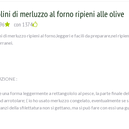
re il tutto e... mangiate con gusto!!
lini di merluzzo al forno ripieni alle olive
96
con 1374
i di merluzzo ripieni al forno,leggeri e facili da preparare,nel ripien
rranei.
ZIONE :
 una forma leggermente a rettangoloIo al pesce, la parte finale della
ad arrotolare; ( io ho usato merluzzo congelato, eventualmente se si
avanzi della sfilettatura non si gettano, ma si può fare con essi una
il ripieno tritare le olive, con i capperi, il prezzemolo, l’aglio e la pat