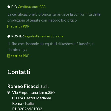
tempo necessario per far sciogliere la mozzarella.
BIO
Certificazione ICEA
La certificazione biologica garantisce la conformità delle
produzioni ottenute con metodo biologico
scarica PDF
KOSHER
Regole Alimentari Ebraiche
Il cibo che risponde ai requisiti di kasherut è kashèr, in
ebraico כָּשֵׁר
scarica PDF
Contatti
Romeo Ficacci s.r.l.
Via Empolitana km 6,350
00024 Castel Madama
Roma - Italia
P.I. 02026931002