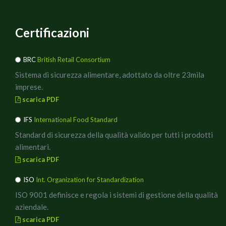
1) Con uno stampino grande a forma di cuore "coppare" il
pane, rifilandolo eventualmente con un coltellino.
Certificazioni
2) Cuocere per 10 minuti la passata con l’origano, il sale e
il pepe.
BRC
British Retail Consortium
Sistema di sicurezza alimentare, adottato da oltre 23mila
3) Far raffreddare la salsa e nel frattempo snocciolare le
imprese.
olive, lasciandone qualcuna per decorare e tritarle con i
scarica PDF
pomodori secchi e il prezzemolo senza salare.
IFS
International Food Standard
4) Disporre la salsa sui crostoni, poi coppare la
Standard di sicurezza della qualità valido per tutti i prodotti
mozzarella con un cuore più piccolo e metterla sopra.
alimentari.
scarica PDF
5) Prendere ora un terzo stampino a forma di cuore
ISO
Int. Organization for Standardization
ancora più piccolo e aiutandosi con quello deporre sulla
mozzarella il pesto di olive.
ISO 9001 definisce e regola i sistemi di gestione della qualità
aziendale.
6) Mettere i crostoni sotto al grill e lasciarli giusto il
scarica PDF