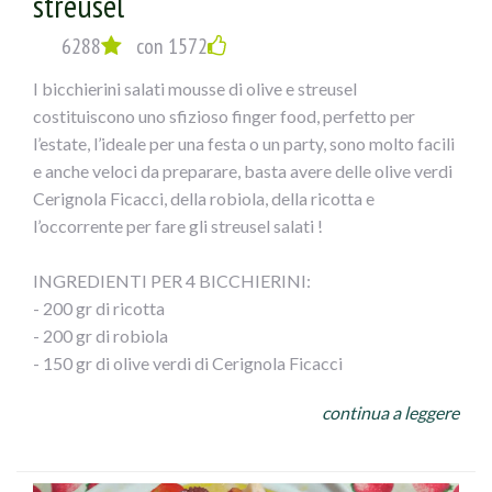
streusel
terminare la cottura ancora un 10`!!
Intiepidito il calamaro tagliarlo a fette e servirlo
6288
con 1572
contornato dai gamberoni!!
I bicchierini salati mousse di olive e streusel
costituiscono uno sfizioso finger food, perfetto per
l’estate, l’ideale per una festa o un party, sono molto facili
e anche veloci da preparare, basta avere delle olive verdi
Cerignola Ficacci, della robiola, della ricotta e
l’occorrente per fare gli streusel salati !
INGREDIENTI PER 4 BICCHIERINI:
- 200 gr di ricotta
- 200 gr di robiola
- 150 gr di olive verdi di Cerignola Ficacci
- olio evo
continua a leggere
Per gli streusel :
- 80 gr di farina