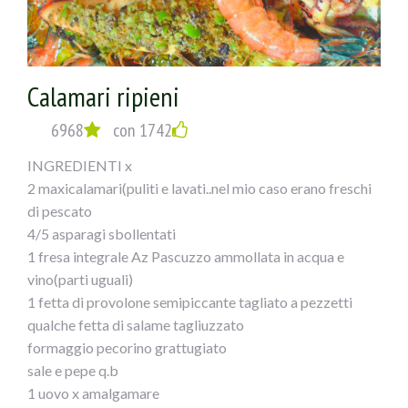
Calamari ripieni
6968
con 1742
INGREDIENTI x
2 maxicalamari(puliti e lavati..nel mio caso erano freschi
di pescato
4/5 asparagi sbollentati
1 fresa integrale Az Pascuzzo ammollata in acqua e
vino(parti uguali)
1 fetta di provolone semipiccante tagliato a pezzetti
qualche fetta di salame tagliuzzato
formaggio pecorino grattugiato
sale e pepe q.b
1 uovo x amalgamare