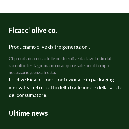
400 gr di passata di pomodoro
250 gr di mozzarella
Ficacci olive co.
4 pomodori secchi sott’olio conditi
prezzemolo q.b.
Produciamo olive da tre generazioni.
Ci prendiamo cura delle nostre olive da tavola sin dal
origano
raccolto, le stagioniamo in acqua e sale per il tempo
necessario, senza fretta.
sale
Le olive Ficacci sono confezionate in packaging
innovativi nel rispetto della tradizione e della salute
pepe nero
del consumatore.
olio evo
Ultime news
ESECUZIONE :