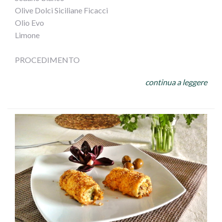
Olive Dolci Siciliane Ficacci
Olio Evo
Limone
PROCEDIMENTO
Cuocere il polipo in acqua e sale bollente, stando attenti
continua a leggere
a non scuocerlo. Tagliarlo a pezzetti
e versarlo in unacapace insalatiera con patate a tocchetti,
cipolla affettata sottile, olive , sedano a cubetti,
pomodorini tagliati a metà, sale, olio a filo e una bella
spremuta di limone,
mescolare il tutto e... mangiate con gusto!!