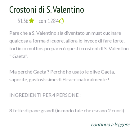
Crostoni di S. Valentino
5136
con 1284
Pare che a S. Valentino sia diventato un must cucinare
qualcosa a forma di cuore, allora io invece di fare torte,
tortini o muffins preparerò questi crostoni di S. Valentino
" Gaeta".
Ma perchè Gaeta ? Perchè ho usato le olive Gaeta,
saporite, gustosissime di Ficacci naturalmente !
INGREDIENTI PER 4 PERSONE :
8 fette di pane grandi (in modo tale che escano 2 cuori)
continua a leggere
1 confezione da 170 gr di olive nere di Gaeta Ficacci