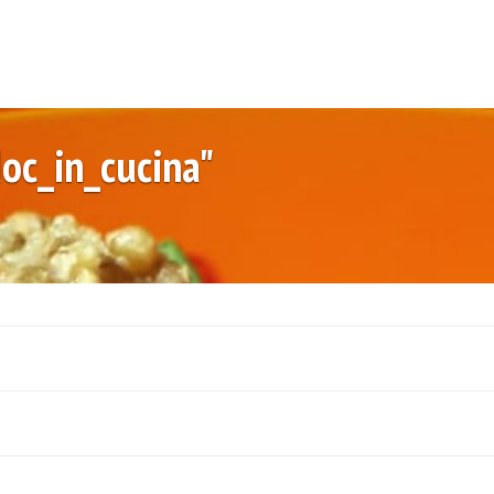
oc_in_cucina"