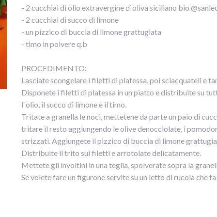
- 2 cucchiai di olio extravergine d`oliva siciliano bio @san
- 2 cucchiai di succo di limone
- un pizzico di buccia di limone grattugiata
- timo in polvere q.b
PROCEDIMENTO:
Lasciate scongelare i filetti di platessa, poi sciacquateli e 
Disponete i filetti di platessa in un piatto e distribuite su 
l`olio, il succo di limone e il timo.
Tritate a granella le noci, mettetene da parte un paio di cuc
tritare il resto aggiungendo le olive denocciolate, i pomod
strizzati. Aggiungete il pizzico di buccia di limone grattugi
Distribuite il trito sui filetti e arrotolate delicatamente.
Mettete gli involtini in una teglia, spolverate sopra la granel
Se volete fare un figurone servite su un letto di rucola che 