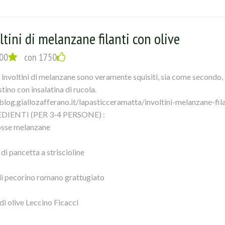
ero
ltini di melanzane filanti con olive
EDIMENTO:
00
con 1750
solare le sovracosce di pollo in padella con olio per 5-6 minuti uni
 involtini di melanzane sono veramente squisiti, sia come secondo
li spicchi di aglio sbucciati e schiacciati alle erbe aromatiche in po
tino con insalatina di rucola.
te insaporire per due minuti, in seguito aggiungete la polpa di pom
/blog.giallozafferano.it/lapasticceramatta/involtini-melanzane-fila
o e le foglie di alloro.
DIENTI (PER 3-4 PERSONE) :
i capperi e le olive nere denocciolate FICACCI. Mescolate bene il t
osse melanzane
endo verso fine cottura le foglie di basilico.
le cosce di pollo in umido con olive e capperi con il loro sughetto.
di pancetta a striscioline
di pecorino romano grattugiato
di olive Leccino Ficacci