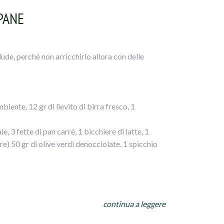
PANE
lude, perchè non arricchirlo allora con delle
iente, 12 gr di lievito di birra fresco, 1
e, 3 fette di pan carrè, 1 bicchiere di latte, 1
e) 50 gr di olive verdi denocciolate, 1 spicchio
a ciotola della planetaria la farina, versate il
continua a leggere
astate per 15 minuti fino ad ottenere un composto
nte unta d` olio 2 ore, coperta.