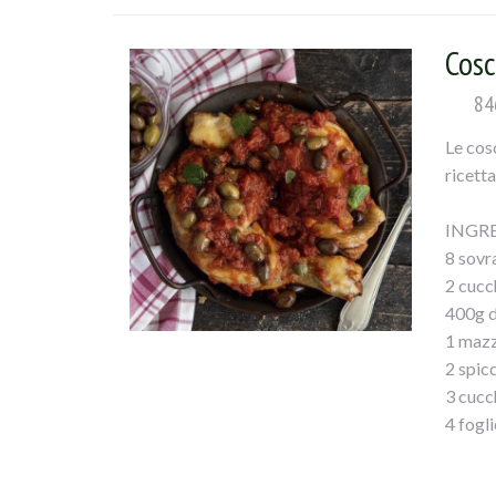
Mettete
il pan
Cosc
morbid
il comp
84
polpett
Le cos
pane s
ricetta
avvolg
sopra i
INGRE
tiepid
8 sovr
2 cucc
400g d
1 mazz
2 spicc
3 cucch
4 fogli
1 cucc
1 cucch