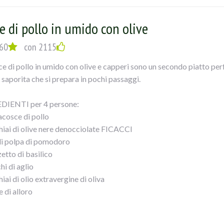
 in ammollo il pan carrènel latte 5 minuti. Ponete in una ciotola le
e ammollato e ben strizzato sale e pepe, Mescolate ed amalgamate 
e di pollo in umido con olive
o aggiungete del pangrattato. Tagliate a rondelle le olive verdi e u
osto su un foglio di carta forno e formate un cilindro. Fate scaldare 
60
con 2115
one su tutti i lati 7/8 minuti. Spegnete e lasciate raffreddare. Preri
ce di pollo in umido con olive e capperi sono un secondo piatto perf
u un foglio di carta forno leggermente infarinato allo spessore di 
 saporita che si prepara in pochi passaggi.
etelo con l` impasto avendo cura di sigillarlo bene. Ricavate dalla 
l polpettone. Spennellate il tutto con il tuorlo sbattuto ed infornat
DIENTI per 4 persone:
o accompagnato con olive a piacere.
acosce di pollo
hiai di olive nere denocciolate FICACCI
i polpa di pomodoro
etto di basilico
hi di aglio
iai di olio extravergine di oliva
e di alloro
hiaio di mix di erbe aromatiche
iaino di capperi dissalati