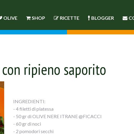
OLIVE
SHOP
RICETTE
BLOGGER
C
a con ripieno saporito
INGREDIENTI:
- 4 filetti di platessa
- 50 gr di OLIVE NERE ITRANE @FICACCI
- 60 gr di noci
- 2 pomodori secchi