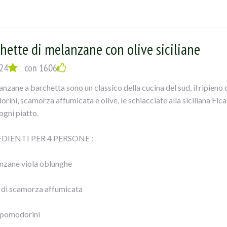
emolo
chio d’aglio
hette di melanzane con olive siciliane
 di mozzarella
24
con 1606
tra vergine d’oliva
anzane a barchetta sono un classico della cucina del sud, il ripieno
ini, scamorza affumicata e olive, le schiacciate alla siciliana Fica
ogni piatto.
UZIONE:
DIENTI PER 4 PERSONE :
liare le melanzane a fette spesse circa mezzo cm, cospargerle di sa
nzane viola oblunghe
gli perdere l’acqua; dopo sciacquarle e farle scolare.
 di scamorza affumicata
porle sulla griglia del forno, ungendole con un pennello sopra; cuoc
e, io ho fatto una cosa più leggera).
 pomodorini