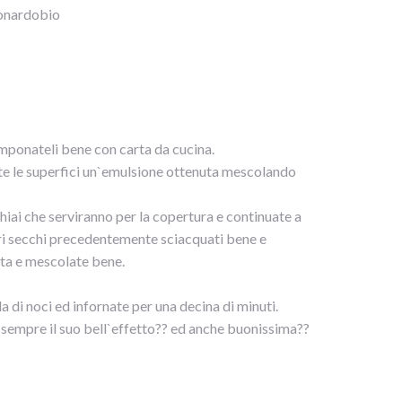
leonardobio
tamponateli bene con carta da cucina.
tutte le superfici un`emulsione ottenuta mescolando
chiai che serviranno per la copertura e continuate a
ori secchi precedentemente sciacquati bene e
ata e mescolate bene.
la di noci ed infornate per una decina di minuti.
fa sempre il suo bell`effetto?? ed anche buonissima??