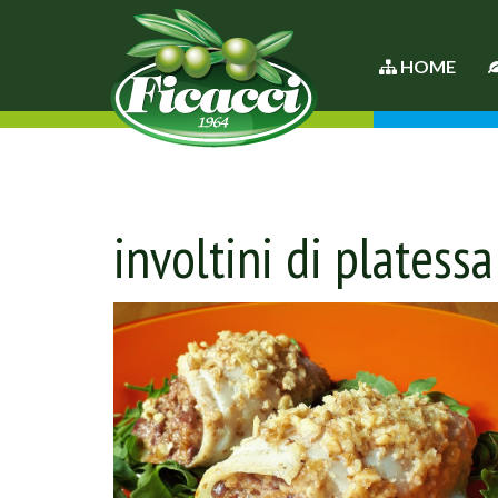
HOME
involtini di platess