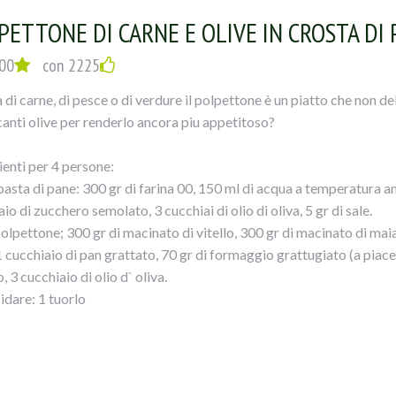
PETTONE DI CARNE E OLIVE IN CROSTA DI 
00
con 2225
 di carne, di pesce o di verdure il polpettone è un piatto che non de
canti olive per renderlo ancora piu appetitoso?
ienti per 4 persone:
pasta di pane: 300 gr di farina 00, 150 ml di acqua a temperatura amb
io di zucchero semolato, 3 cucchiai di olio di oliva, 5 gr di sale.
polpettone; 300 gr di macinato di vitello, 300 gr di macinato di maial
1 cucchiaio di pan grattato, 70 gr di formaggio grattugiato (a piacer
o, 3 cucchiaio di olio d` oliva.
idare: 1 tuorlo
iogliere il lievito nell` acqua insieme allo zucchero. Raccogliete nell
 sciolto e impastate il composto. Unite anche il sale e l` olio. Imp
cio. Formate una palla e lasciatela lievitare in una ciotola leggerme