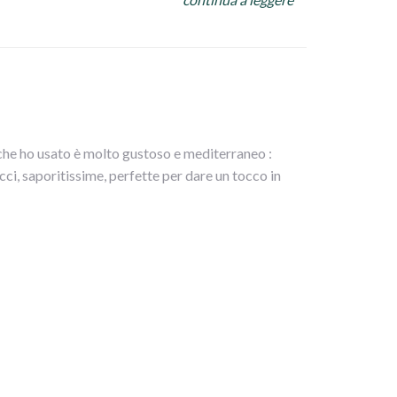
 che ho usato è molto gustoso e mediterraneo :
cci, saporitissime, perfette per dare un tocco in
le e metterle in uno scolapasta con dei pesi sopra
ere a 180° per circa 20 minuti (si possono anche