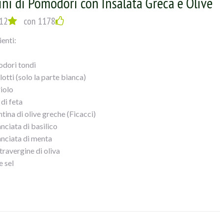
ini di Pomodori con Insalata Greca e Olive
sche e le ho aggiunte all”insalata di peperoni arrostiti. Un piatto 
12
con 1178
ienti:
dori tondi
lotti (solo la parte bianca)
riolo
di feta
tina di olive greche (Ficacci)
nciata di basilico
nciata di menta
travergine di oliva
e sel
ienti:
 i pomodori a metà ricavando da ciascuno due semisfere ed estrai d
ne.