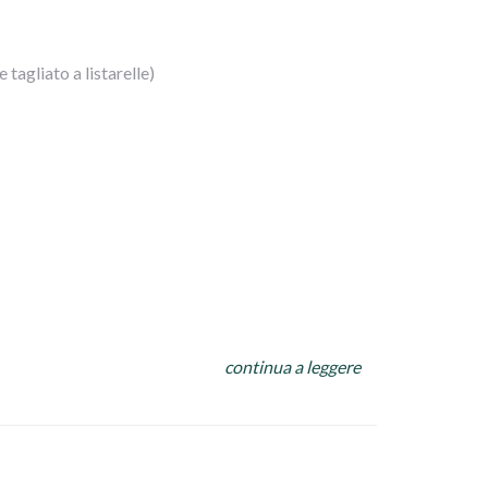
tagliato a listarelle)
continua a leggere
modori, la cipolla, il pollo sfilettato e le olive.