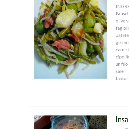
INGR
Brusch
olive v
fagioli
patate
germog
carne i
cipolli
un filo
sale
tanto 
PROC
In una 
olive,s
passat
lascia
Insa