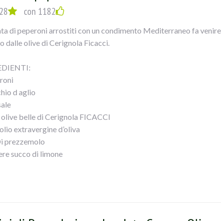
28
con 1182
lata di peperoni arrostiti con un condimento Mediterraneo fa venire
 dalle olive di Cerignola Ficacci.
DIENTI:
roni
hio d aglio
sale
i olive belle di Cerignola FICACCI
olio extravergine d’oliva
Di prezzemolo
ere succo di limone
EDIMENTO:
mo per prima cosa arrostire i peperoni io ho preso due gialli e due 
tore per un oretta così facilitiamo la pulizia della pelle bruciata. T
i con olio Evo, sale, prezzemolo, aglio limone se preferite, e delle