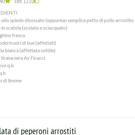
40
con 1210
EDIENTI
 allo spiedo disossato (oppureun semplice petto di pollo arrostito e 
 in scatola (scolato e sciacquato)
ughino fresco
doricuori di bue (affettati)
la bianca (affettata sottile)
 itrana nera Az Ficacci
evo q.b
q.b
o di limone
EDIMENTO
capace insalatiera mettete prima l`insalata, poi a seguire il farro, i po
 con olio a filo, sale e succo di limone.
lla mescolata e potete servire!
lata di peperoni arrostiti