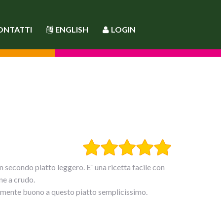
ONTATTI
ENGLISH
LOGIN
secondo piatto leggero. E` una ricetta facile con
ne a crudo.
armente buono a questo piatto semplicissimo.