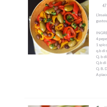
47
L’insa
gustoso
INGRE
4 pepe
1 spicc
q.b di 
Q. b d
Q.b di 
Q. B. 
A piac
PROC
Dobbia
conteni
condirl