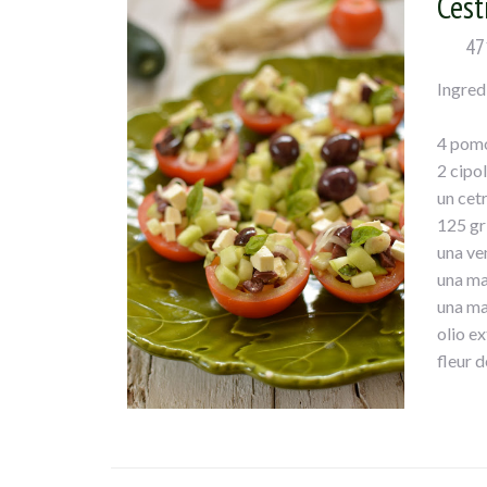
Cest
taggia
47
Ingred
4 pomo
2 cipol
un cet
125 gr 
una ven
una ma
una ma
olio ex
fleur d
Ingred
Taglia
ciotoli