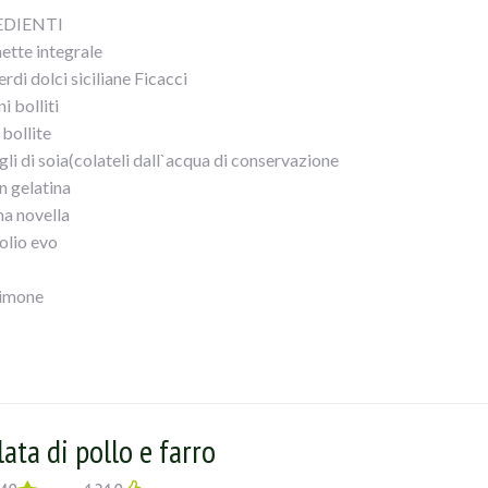
EDIENTI
ette integrale
erdi dolci siciliane Ficacci
ni bolliti
 bollite
li di soia(colateli dall`acqua di conservazione
n gelatina
na novella
 olio evo
limone
EDIMENTO
insalatiera,fagiolini ,patate a tocchettoni,germogli di soia,cipollina 
ale,olio e limone...mescolate il tutto e....servite su bruschetta
a velocemente sotto l`acqua corrente!!!(a me piace croccante ma s
tela in acqua qualche minuto)
lata di pollo e farro