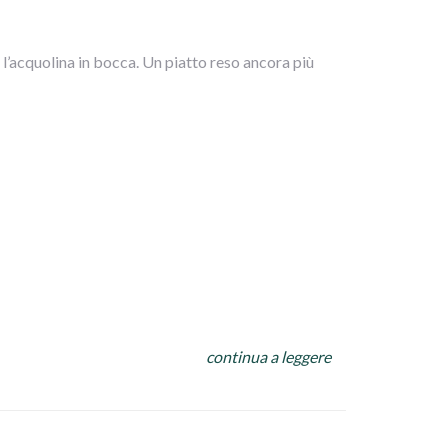
 l’acquolina in bocca. Un piatto reso ancora più
continua a leggere
rossi appena pronti li richiudiamo in un
agliamo a listarelle i peperoni e iniziamo a
 buonissime olive di Cerignola io avevo anche delle