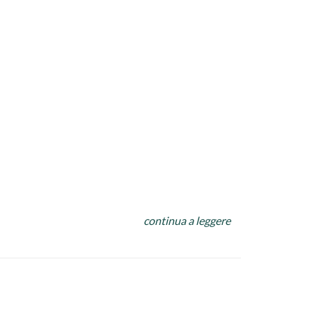
continua a leggere
affettata,,carne in gelatina,
e la preferite piu` morbida