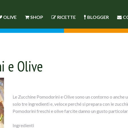
OLIVE
SHOP
RICETTE
BLOGGER
C
i e Olive
Le Zucchine Pomodorini e Olive sono un contorno o anche un 
solo tre ingredienti e, veloce perché si prepara con le zucchi
Pomodorini freschi e olive farcite danno un gusto particol
Ingredienti