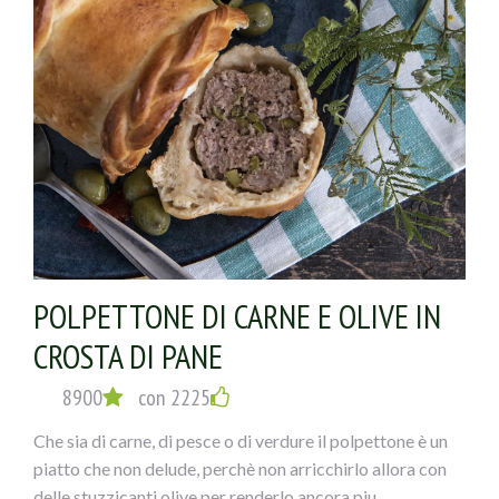
POLPETTONE DI CARNE E OLIVE IN
CROSTA DI PANE
8900
con 2225
Che sia di carne, di pesce o di verdure il polpettone è un
piatto che non delude, perchè non arricchirlo allora con
delle stuzzicanti olive per renderlo ancora piu