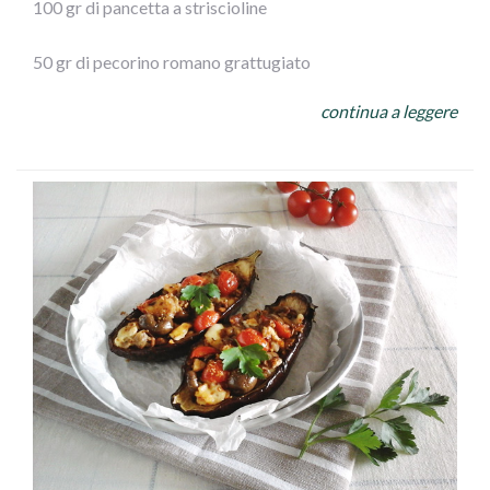
100 gr di pancetta a striscioline
50 gr di pecorino romano grattugiato
continua a leggere
100gr di olive Leccino Ficacci
prezzemolo
½ spicchio d’aglio
250 gr di mozzarella
olio extra vergine d’oliva
sale
ESECUZIONE: