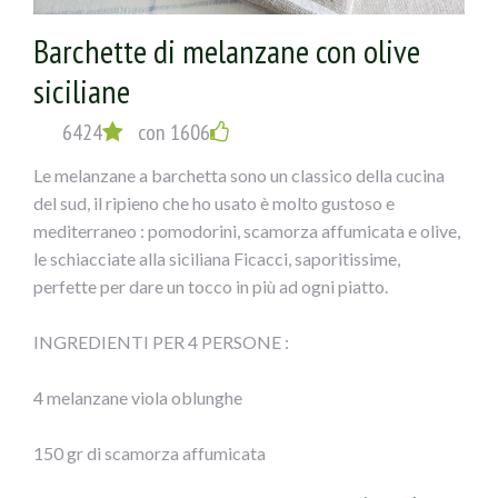
1) Tagliare le melanzane a fette spesse circa mezzo cm,
cospargerle di sale e metterle in uno scolapasta con dei
Barchette di melanzane con olive
pesi sopra per fargli perdere l’acqua; dopo sciacquarle e
siciliane
farle scolare.
6424
con 1606
2) Disporle sulla griglia del forno, ungendole con un
Le melanzane a barchetta sono un classico della cucina
pennello sopra; cuocere a 180° per circa 20 minuti (si
del sud, il ripieno che ho usato è molto gustoso e
possono anche friggere, io ho fatto una cosa più leggera).
mediterraneo : pomodorini, scamorza affumicata e olive,
le schiacciate alla siciliana Ficacci, saporitissime,
3) Mischiare il pecorino con le olive e il prezzemolo
perfette per dare un tocco in più ad ogni piatto.
tritati, l’aglio privato dell’anima verde e schiacciato,non
salare.
INGREDIENTI PER 4 PERSONE :
4) Disporre su ogni fetta di melanzana della pancetta e
4 melanzane viola oblunghe
sopra il composto, fette di mozzarella, arrotolare e
chiudere con uno stecchino, mettere sotto il grill per
150 gr di scamorza affumicata
circa 10-15 minuti e servire caldi.