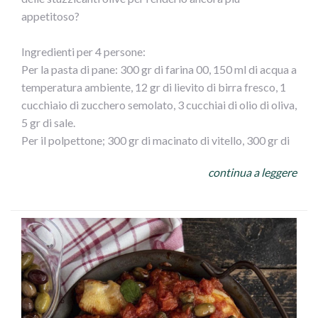
appetitoso?
Ingredienti per 4 persone:
Per la pasta di pane: 300 gr di farina 00, 150 ml di acqua a
temperatura ambiente, 12 gr di lievito di birra fresco, 1
cucchiaio di zucchero semolato, 3 cucchiai di olio di oliva,
5 gr di sale.
Per il polpettone; 300 gr di macinato di vitello, 300 gr di
macinato di maiale, 3 fette di pan carrè, 1 bicchiere di
continua a leggere
latte, 1 uovo, 1 cucchiaio di pan grattato, 70 gr di
formaggio grattugiato (a piacere) 50 gr di olive verdi
denocciolate, 1 spicchio d` aglio, 3 cucchiaio di olio d`
oliva.
Per lucidare: 1 tuorlo
Fate sciogliere il lievito nell` acqua insieme allo zucchero.
Raccogliete nella ciotola della planetaria la farina,
versate il lievito sciolto e impastate il composto. Unite