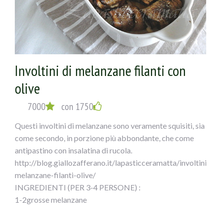
croccante. Unite gli spicchi di aglio sbucciati e
schiacciati alle erbe aromatiche in polvere.
Lasciate insaporire per due minuti, in seguito aggiungete
la polpa di pomodoro. Regolate di sale e pepe,
aggiungete lo zucchero e le foglie di alloro.
Involtini di melanzane filanti con
Unite i capperi e le olive nere denocciolate FICACCI.
Mescolate bene il tutto e lasciate cuocere 30-40 minuti,
olive
aggiungendo verso fine cottura le foglie di basilico.
Servitele cosce di pollo in umido con olive e capperi con il
7000
con 1750
loro sughetto.
Questi involtini di melanzane sono veramente squisiti, sia
come secondo, in porzione più abbondante, che come
antipastino con insalatina di rucola.
http://blog.giallozafferano.it/lapasticceramatta/involtini-
melanzane-filanti-olive/
INGREDIENTI (PER 3-4 PERSONE) :
1-2grosse melanzane