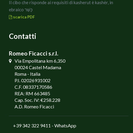
Il cibo che risponde ai requisiti di kasherut è kashèr, in
ebraico כָּשֵׁר
scarica PDF
Contatti
Romeo Ficacci s.r.l.
Via Empolitana km 6,350
00024 Castel Madama
Roma - Italia
P.I. 02026931002
C.F. 08337170586
REA: RM 663485
Cap. Soc. IV: €258.228
A.D. Romeo Ficacci
+39 342 322 9411
- WhatsApp