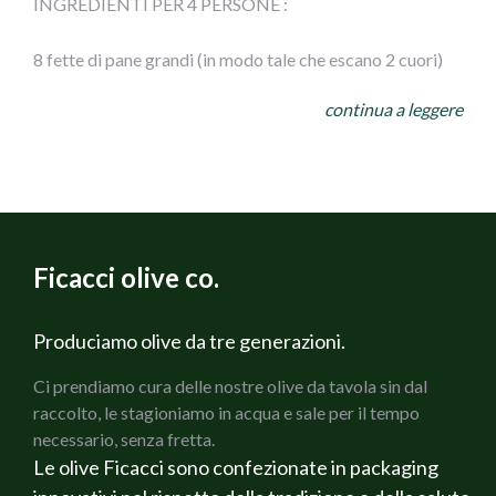
INGREDIENTI PER 4 PERSONE :
8 fette di pane grandi (in modo tale che escano 2 cuori)
continua a leggere
1 confezione da 170 gr di olive nere di Gaeta Ficacci
400 gr di passata di pomodoro
250 gr di mozzarella
Ficacci olive co.
4 pomodori secchi sott’olio conditi
prezzemolo q.b.
Produciamo olive da tre generazioni.
Ci prendiamo cura delle nostre olive da tavola sin dal
origano
raccolto, le stagioniamo in acqua e sale per il tempo
necessario, senza fretta.
sale
Le olive Ficacci sono confezionate in packaging