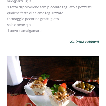
vino(parti uguali)
1 fetta di provolone semipiccante tagliato a pezzetti
qualche fetta di salame tagliuzzato
formaggio pecorino grattugiato
sale e pepe q.b
1 uovo x amalgamare
olive bianche e nere Az Ficacci (tritate
continua a leggere
pane grattugiato
4/5 mandorle spellate(tritate
mezzo bicchiere vino bianco secco
gamberoni (16...nel mio caso
olio evo
aglio tritato
PROCEDIMNTO
Unire,fresa,provolone,salame,asparagi,pecorino,sale,pepe
e uovo,amalgamare il tutto
con esso farcire i calamari ,chiuderli e bucarli piu` volte
con uno stecchino e poggiarli in una teglia