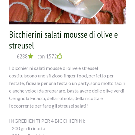
con olio evo, coprirlicon un trito di olive , mandorle e
pane grattugiato,contornare il tutto
con i gamberoni ,salare,pepare ed unire aglio tritato,vino
bianco ed ancora olio a filo su tutto.
Bicchierini salati mousse di olive e
Coprire con carta alluminio ed infornare x 15`..a
cca200°...POI eliminare carta,abbassare la fiamma e
streusel
terminare la cottura ancora un 10`!!
Intiepidito il calamaro tagliarlo a fette e servirlo
6288
con 1572
contornato dai gamberoni!!
I bicchierini salati mousse di olive e streusel
costituiscono uno sfizioso finger food, perfetto per
l’estate, l’ideale per una festa o un party, sono molto facili
e anche veloci da preparare, basta avere delle olive verdi
Cerignola Ficacci, della robiola, della ricotta e
l’occorrente per fare gli streusel salati !
INGREDIENTI PER 4 BICCHIERINI:
- 200 gr di ricotta