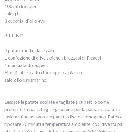
100 ml di acqua
sale q.b.
3 cucchiai d`olio evo
RIPIENO
3 patate medie da lessare
1 confezione di olive tipiche abruzzesi di Ficacci
1 manciata di capperi
Fior di latte o altro formaggio a piacere
sale, olio e rosmarino
Lessate le patate, scolate e tagliate a cubetti o come
preferite. Impastate gli ingredienti per la pasta matta tutti
insieme fino ad avere un panetto liscio e omogeneo. Fatelo
riposare 20 minuti a temperatura ambiente, così diventa più
elastico. Unite in una ciotola gli ingredienti del ripieno e