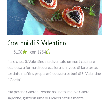
3) Disporre il ripieno sui filetti di pesce e arrotolare.
4) Passare i rotolini nel misto di pangrattato e farina di
mais in parti uguali e disporre su una teglia con carta
forno unta, irrorare leggermente di olio, un pizzico di sale
e infornare a 180° per circa 20-25 minuti.
Crostoni di S. Valentino
5136
con 1284
Pare che a S. Valentino sia diventato un must cucinare
qualcosa a forma di cuore, allora io invece di fare torte,
tortini o muffins preparerò questi crostoni di S. Valentino
" Gaeta".
Ma perchè Gaeta ? Perchè ho usato le olive Gaeta,
saporite, gustosissime di Ficacci naturalmente !