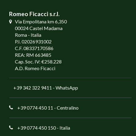
Romeo Ficacci s.r.l.
Via Empolitana km 6,350
00024 Castel Madama
Roma - Italia
P.I. 02026931002
C.F. 08337170586
REA: RM 663485
Cap. Soc. IV: €258.228
A.D. Romeo Ficacci
+39 342 322 9411
- WhatsApp
+39 0774 450 11
- Centralino
+39 0774 450 150
- Italia