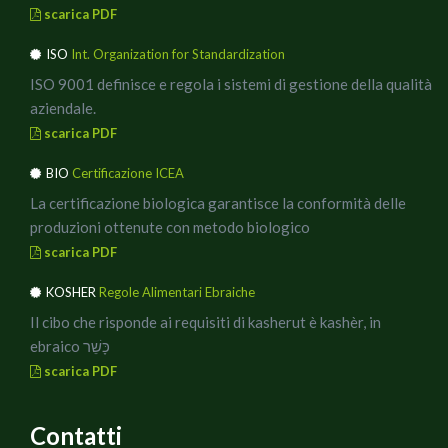
scarica PDF
5) Prendere ora un terzo stampino a forma di cuore
ISO
Int. Organization for Standardization
ancora più piccolo e aiutandosi con quello deporre sulla
mozzarella il pesto di olive.
ISO 9001 definisce e regola i sistemi di gestione della qualità
aziendale.
6) Mettere i crostoni sotto al grill e lasciarli giusto il
scarica PDF
tempo necessario per far sciogliere la mozzarella.
BIO
Certificazione ICEA
La certificazione biologica garantisce la conformità delle
produzioni ottenute con metodo biologico
scarica PDF
KOSHER
Regole Alimentari Ebraiche
Il cibo che risponde ai requisiti di kasherut è kashèr, in
ebraico כָּשֵׁר
scarica PDF
Contatti