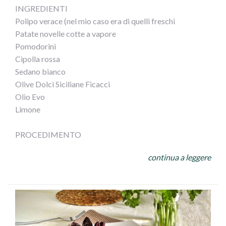
INGREDIENTI
3) Comporre i bicchierini facendo uno strato di streusel,
Polipo verace (nel mio caso era di quelli freschi
la mousse di olive, terminando con altri streusel e
Patate novelle cotte a vapore
decorando a piacere, servire freddi.
Pomodorini
Cipolla rossa
Sedano bianco
Olive Dolci Siciliane Ficacci
Olio Evo
Limone
PROCEDIMENTO
Cuocere il polipo in acqua e sale bollente, stando attenti
continua a leggere
a non scuocerlo. Tagliarlo a pezzetti
e versarlo in unacapace insalatiera con patate a tocchetti,
cipolla affettata sottile, olive , sedano a cubetti,
pomodorini tagliati a metà, sale, olio a filo e una bella
spremuta di limone,
mescolare il tutto e... mangiate con gusto!!