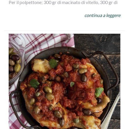
Per il polpettone; 300 gr di macinato di vitello, 300 gr di
macinato di maiale, 3 fette di pan carrè, 1 bicchiere di
continua a leggere
latte, 1 uovo, 1 cucchiaio di pan grattato, 70 gr di
formaggio grattugiato (a piacere) 50 gr di olive verdi
denocciolate, 1 spicchio d` aglio, 3 cucchiaio di olio d`
oliva.
Per lucidare: 1 tuorlo
Fate sciogliere il lievito nell` acqua insieme allo zucchero.
Raccogliete nella ciotola della planetaria la farina,
versate il lievito sciolto e impastate il composto. Unite
anche il sale e l` olio. Impastate per 15 minuti fino ad
ottenere un composto ben liscio. Formate una palla e
lasciatela lievitare in una ciotola leggermente unta d` olio
2 ore, coperta.
Mettete in ammollo il pan carrènel latte 5 minuti. Ponete
in una ciotola le carni macinate, aggiungete il formaggio,
l` uovo, il pane ammollato e ben strizzato sale e pepe,