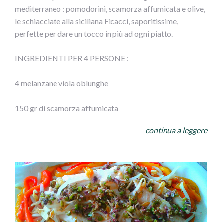
mediterraneo : pomodorini, scamorza affumicata e olive,
le schiacciate alla siciliana Ficacci, saporitissime,
3) Mischiare il pecorino con le olive e il prezzemolo
perfette per dare un tocco in più ad ogni piatto.
tritati, l’aglio privato dell’anima verde e schiacciato,non
salare.
INGREDIENTI PER 4 PERSONE :
4) Disporre su ogni fetta di melanzana della pancetta e
4 melanzane viola oblunghe
sopra il composto, fette di mozzarella, arrotolare e
chiudere con uno stecchino, mettere sotto il grill per
150 gr di scamorza affumicata
circa 10-15 minuti e servire caldi.
continua a leggere
10-12 pomodorini
120 gr di olive verdi schiacciate alla siciliana Ficacci
1 spicchio d’aglio
pangrattato grossolano casalingo