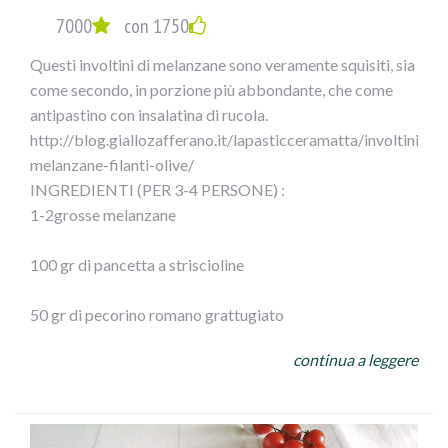
Servitele cosce di pollo in umido con olive e capperi con il
7000
con 1750
loro sughetto.
Questi involtini di melanzane sono veramente squisiti, sia
come secondo, in porzione più abbondante, che come
antipastino con insalatina di rucola.
http://blog.giallozafferano.it/lapasticceramatta/involtini-
melanzane-filanti-olive/
INGREDIENTI (PER 3-4 PERSONE) :
1-2grosse melanzane
100 gr di pancetta a striscioline
50 gr di pecorino romano grattugiato
continua a leggere
100gr di olive Leccino Ficacci
prezzemolo