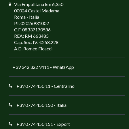
Via Empolitana km 6,350
00024 Castel Madama
Roma - Italia
P.I. 02026931002
C.F. 08337170586
REA: RM 663485
Cap. Soc. IV: €258.228
A.D. Romeo Ficacci
+39 342 322 9411
- WhatsApp
+39 0774 450 11
- Centralino
+39 0774 450 150
- Italia
+39 0774 450 151
- Export