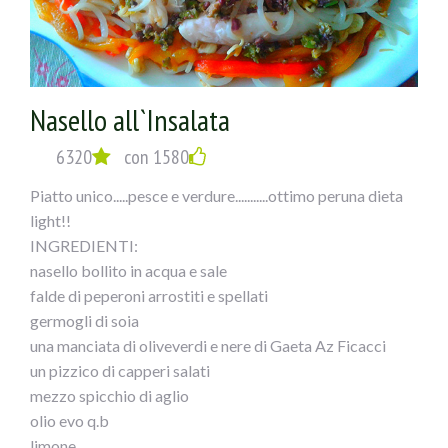
prezzemolo q.b.
olio evo
Nasello all`Insalata
sale
6320
con 1580
ESECUZIONE :
Piatto unico.....pesce e verdure...........ottimo peruna dieta
1) Tagliare in 2 parti le melanzane, inciderle e scavarle
light!!
con delicatezza aiutandosi con uno scavino o cucchiaino.
INGREDIENTI:
nasello bollito in acqua e sale
2) Disporre le melanzane su una teglia con carta forno
falde di peperoni arrostiti e spellati
leggermente unta, salarle ed infornarle a 180° per circa
germogli di soia
15-20 minuti; se fanno l’acqua, capovolgerle e scolarle
una manciata di oliveverdi e nere di Gaeta Az Ficacci
facendole asciugare con forno appena aperto.
un pizzico di capperi salati
mezzo spicchio di aglio
3)Tagliare a dadini la polpa e soffriggerla con olio, l’aglio,
olio evo q.b
il prezzemolo e le olive tagliate a metà; quando è quasi
limone