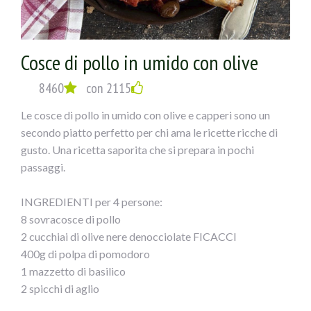
Mescolate ed amalgamate bene il composto. Se dovesse
risultare troppo morbido aggiungete del pangrattato.
Tagliate a rondelle le olive verdi e unitele al composto,
Cosce di pollo in umido con olive
impastate il tutto. Trasferite il composto su un foglio di
carta forno e formate un cilindro. Fate scaldare l` olio in
8460
con 2115
una padella e lasciatevi rosolare il polpettone su tutti i
lati 7/8 minuti. Spegnete e lasciate raffreddare.
Le cosce di pollo in umido con olive e capperi sono un
Preriscaldate il forno a 180 °. Stendete la pasta di pane su
secondo piatto perfetto per chi ama le ricette ricche di
un foglio di carta forno leggermente infarinato allo
gusto. Una ricetta saporita che si prepara in pochi
spessore di 3/4 mm. Mettete al centro ilpolpettone e
passaggi.
avvolgetelo con l` impasto avendo cura di sigillarlo bene.
Ricavate dalla restante pasta delle decorazioni e
INGREDIENTI per 4 persone:
adagiatele sopra il polpettone. Spennellate il tutto con il
8 sovracosce di pollo
tuorlo sbattuto ed infornate 40 min circa. Sfornate e
2 cucchiai di olive nere denocciolate FICACCI
servite il polpettone tiepido accompagnato con olive a
400g di polpa di pomodoro
piacere.
1 mazzetto di basilico
2 spicchi di aglio
3 cucchiai di olio extravergine di oliva