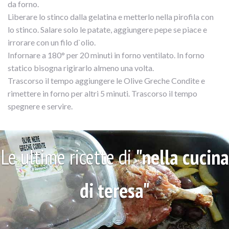
da forno.
Liberare lo stinco dalla gelatina e metterlo nella pirofila con
lo stinco. Salare solo le patate, aggiungere pepe se piace e
irrorare con un filo d`olio.
Infornare a 180° per 20 minuti in forno ventilato. In forno
statico bisogna rigirarlo almeno una volta.
Trascorso il tempo aggiungere le Olive Greche Condite e
rimettere in forno per altri 5 minuti. Trascorso il tempo
spegnere e servire.
Le ultime ricette di
"nella cucina
di teresa"