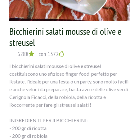
pane grattugiato,contornare il tutto
con i gamberoni ,salare,pepare ed unire aglio tritato,vino
bianco ed ancora olio a filo su tutto.
Bicchierini salati mousse di olive e
Coprire con carta alluminio ed infornare x 15`..a
cca200°...POI eliminare carta,abbassare la fiamma e
streusel
terminare la cottura ancora un 10`!!
Intiepidito il calamaro tagliarlo a fette e servirlo
6288
con 1572
contornato dai gamberoni!!
I bicchierini salati mousse di olive e streusel
costituiscono uno sfizioso finger food, perfetto per
l’estate, l’ideale per una festa o un party, sono molto facili
e anche veloci da preparare, basta avere delle olive verdi
Cerignola Ficacci, della robiola, della ricotta e
l’occorrente per fare gli streusel salati !
INGREDIENTI PER 4 BICCHIERINI:
- 200 gr di ricotta
- 200 gr di robiola