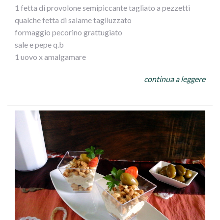
1 fetta di provolone semipiccante tagliato a pezzetti
qualche fetta di salame tagliuzzato
formaggio pecorino grattugiato
sale e pepe q.b
1 uovo x amalgamare
olive bianche e nere Az Ficacci (tritate
continua a leggere
pane grattugiato
4/5 mandorle spellate(tritate
mezzo bicchiere vino bianco secco
gamberoni (16...nel mio caso
olio evo
aglio tritato
PROCEDIMNTO
Unire,fresa,provolone,salame,asparagi,pecorino,sale,pepe
e uovo,amalgamare il tutto
con esso farcire i calamari ,chiuderli e bucarli piu` volte
con uno stecchino e poggiarli in una teglia
con olio evo, coprirlicon un trito di olive , mandorle e