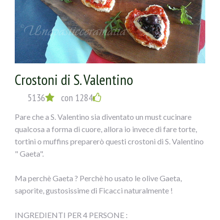
3) Disporre il ripieno sui filetti di pesce e arrotolare.
4) Passare i rotolini nel misto di pangrattato e farina di
mais in parti uguali e disporre su una teglia con carta
forno unta, irrorare leggermente di olio, un pizzico di sale
e infornare a 180° per circa 20-25 minuti.
Crostoni di S. Valentino
5136
con 1284
Pare che a S. Valentino sia diventato un must cucinare
qualcosa a forma di cuore, allora io invece di fare torte,
tortini o muffins preparerò questi crostoni di S. Valentino
" Gaeta".
Ma perchè Gaeta ? Perchè ho usato le olive Gaeta,
saporite, gustosissime di Ficacci naturalmente !
INGREDIENTI PER 4 PERSONE :