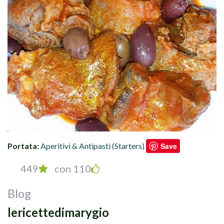
Portata:
Aperitivi & Antipasti (Starters)
Save
449
con 110
Blog
lericettedimarygio