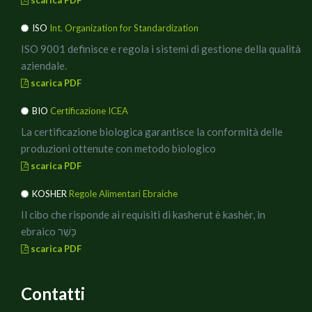
5) Prendere ora un terzo stampino a forma di cuore
ISO
Int. Organization for Standardization
ancora più piccolo e aiutandosi con quello deporre sulla
mozzarella il pesto di olive.
ISO 9001 definisce e regola i sistemi di gestione della qualità
aziendale.
6) Mettere i crostoni sotto al grill e lasciarli giusto il
scarica PDF
tempo necessario per far sciogliere la mozzarella.
BIO
Certificazione ICEA
La certificazione biologica garantisce la conformità delle
produzioni ottenute con metodo biologico
scarica PDF
KOSHER
Regole Alimentari Ebraiche
Il cibo che risponde ai requisiti di kasherut è kashèr, in
ebraico כָּשֵׁר
scarica PDF
Contatti