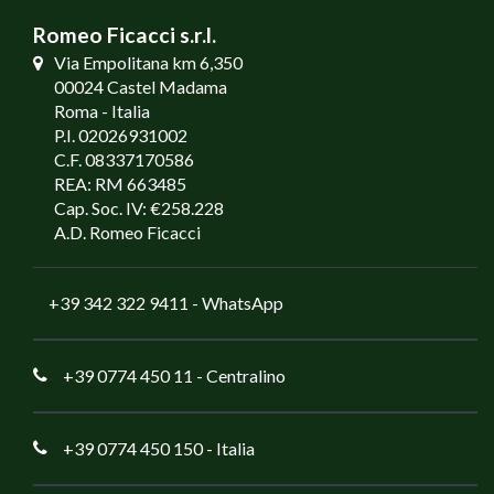
Romeo Ficacci s.r.l.
Via Empolitana km 6,350
00024 Castel Madama
Roma - Italia
P.I. 02026931002
C.F. 08337170586
REA: RM 663485
Cap. Soc. IV: €258.228
A.D. Romeo Ficacci
+39 342 322 9411
- WhatsApp
+39 0774 450 11
- Centralino
+39 0774 450 150
- Italia