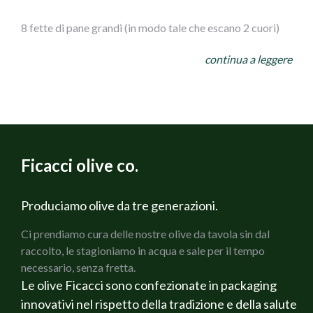
8 fette di pane grandi (in modo tale che escano 2 cuori)
continua a leggere
1 confezione da 170 gr di olive nere di Gaeta Ficacci
400 gr di passata di pomodoro
250 gr di mozzarella
Ficacci olive co.
4 pomodori secchi sott’olio conditi
prezzemolo q.b.
Produciamo olive da tre generazioni.
Ci prendiamo cura delle nostre olive da tavola sin dal
origano
raccolto, le stagioniamo in acqua e sale per il tempo
necessario, senza fretta.
sale
Le olive Ficacci sono confezionate in packaging
innovativi nel rispetto della tradizione e della salute
pepe nero