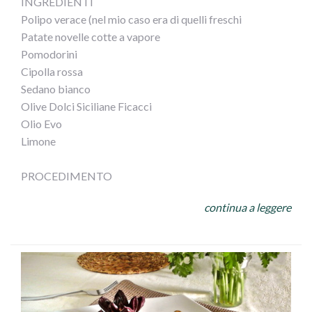
INGREDIENTI
3) Comporre i bicchierini facendo uno strato di streusel,
Polipo verace (nel mio caso era di quelli freschi
la mousse di olive, terminando con altri streusel e
Patate novelle cotte a vapore
decorando a piacere, servire freddi.
Pomodorini
Cipolla rossa
Sedano bianco
Olive Dolci Siciliane Ficacci
Olio Evo
Limone
PROCEDIMENTO
Cuocere il polipo in acqua e sale bollente, stando attenti
continua a leggere
a non scuocerlo. Tagliarlo a pezzetti
e versarlo in unacapace insalatiera con patate a tocchetti,
cipolla affettata sottile, olive , sedano a cubetti,
pomodorini tagliati a metà, sale, olio a filo e una bella
spremuta di limone,
mescolare il tutto e... mangiate con gusto!!