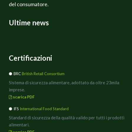
del consumatore.
olio evo
Ultime news
ESECUZIONE :
1) Con uno stampino grande a forma di cuore "coppare" il
pane, rifilandolo eventualmente con un coltellino.
Certificazioni
2) Cuocere per 10 minuti la passata con l’origano, il sale e
il pepe.
BRC
British Retail Consortium
Sistema di sicurezza alimentare, adottato da oltre 23mila
3) Far raffreddare la salsa e nel frattempo snocciolare le
imprese.
olive, lasciandone qualcuna per decorare e tritarle con i
scarica PDF
pomodori secchi e il prezzemolo senza salare.
IFS
International Food Standard
4) Disporre la salsa sui crostoni, poi coppare la
Standard di sicurezza della qualità valido per tutti i prodotti
mozzarella con un cuore più piccolo e metterla sopra.
alimentari.
scarica PDF