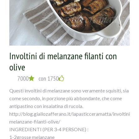
per 5-6 minuti uniformemente, finché la pelle risulterà
croccante. Unite gli spicchi di aglio sbucciati e
schiacciati alle erbe aromatiche in polvere.
Lasciate insaporire per due minuti, in seguito aggiungete
la polpa di pomodoro. Regolate di sale e pepe,
aggiungete lo zucchero e le foglie di alloro.
Involtini di melanzane filanti con
Unite i capperi e le olive nere denocciolate FICACCI.
Mescolate bene il tutto e lasciate cuocere 30-40 minuti,
olive
aggiungendo verso fine cottura le foglie di basilico.
Servitele cosce di pollo in umido con olive e capperi con il
7000
con 1750
loro sughetto.
Questi involtini di melanzane sono veramente squisiti, sia
come secondo, in porzione più abbondante, che come
antipastino con insalatina di rucola.
http://blog.giallozafferano.it/lapasticceramatta/involtini-
melanzane-filanti-olive/
INGREDIENTI (PER 3-4 PERSONE) :
1-2grosse melanzane