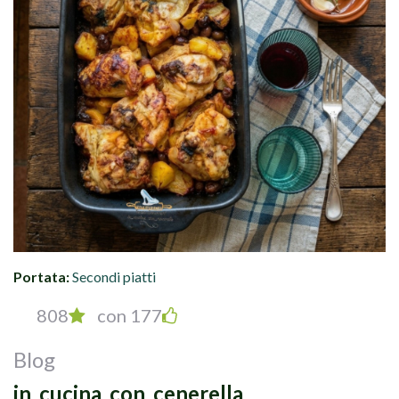
Portata:
Secondi piatti
808
con 177
Blog
in_cucina_con_cenerella