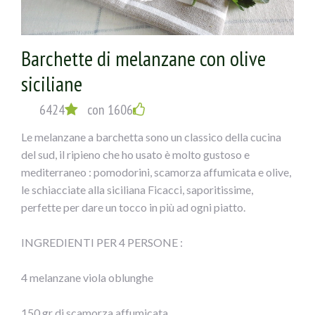
1) Tagliare le melanzane a fette spesse circa mezzo cm,
cospargerle di sale e metterle in uno scolapasta con dei
Barchette di melanzane con olive
pesi sopra per fargli perdere l’acqua; dopo sciacquarle e
siciliane
farle scolare.
6424
con 1606
2) Disporle sulla griglia del forno, ungendole con un
Le melanzane a barchetta sono un classico della cucina
pennello sopra; cuocere a 180° per circa 20 minuti (si
del sud, il ripieno che ho usato è molto gustoso e
possono anche friggere, io ho fatto una cosa più leggera).
mediterraneo : pomodorini, scamorza affumicata e olive,
le schiacciate alla siciliana Ficacci, saporitissime,
3) Mischiare il pecorino con le olive e il prezzemolo
perfette per dare un tocco in più ad ogni piatto.
tritati, l’aglio privato dell’anima verde e schiacciato,non
salare.
INGREDIENTI PER 4 PERSONE :
4) Disporre su ogni fetta di melanzana della pancetta e
4 melanzane viola oblunghe
sopra il composto, fette di mozzarella, arrotolare e
chiudere con uno stecchino, mettere sotto il grill per
150 gr di scamorza affumicata
circa 10-15 minuti e servire caldi.