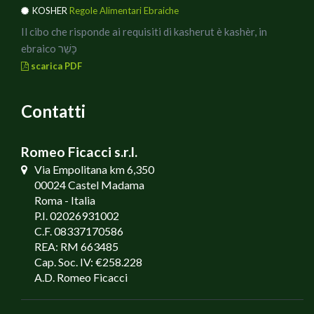
KOSHER
Regole Alimentari Ebraiche
Il cibo che risponde ai requisiti di kasherut è kashèr, in
ebraico כָּשֵׁר
scarica PDF
Contatti
Romeo Ficacci s.r.l.
Via Empolitana km 6,350
00024 Castel Madama
Roma - Italia
P.I. 02026931002
C.F. 08337170586
REA: RM 663485
Cap. Soc. IV: €258.228
A.D. Romeo Ficacci