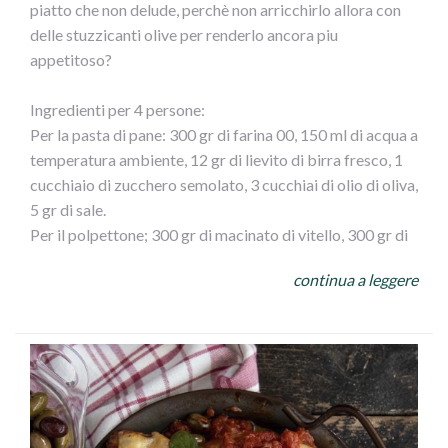
piatto che non delude, perchè non arricchirlo allora con
delle stuzzicanti olive per renderlo ancora piu
appetitoso?
Ingredienti per 4 persone:
Per la pasta di pane: 300 gr di farina 00, 150 ml di acqua a
temperatura ambiente, 12 gr di lievito di birra fresco, 1
cucchiaio di zucchero semolato, 3 cucchiai di olio di oliva,
5 gr di sale.
Per il polpettone; 300 gr di macinato di vitello, 300 gr di
macinato di maiale, 3 fette di pan carrè, 1 bicchiere di
continua a leggere
latte, 1 uovo, 1 cucchiaio di pan grattato, 70 gr di
formaggio grattugiato (a piacere) 50 gr di olive verdi
denocciolate, 1 spicchio d` aglio, 3 cucchiaio di olio d`
oliva.
Per lucidare: 1 tuorlo
Fate sciogliere il lievito nell` acqua insieme allo zucchero.