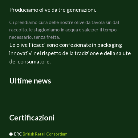
infornare a 180° per circa 20-25 minuti.
premuta di limone!!
N:B ho omesso il sale perche` non ho lavato i capperi
Produciamo olive da tre generazioni.
sotto sale
Ci prendiamo cura delle nostre olive da tavola sin dal
raccolto, le stagioniamo in acqua e sale per il tempo
necessario, senza fretta.
Le olive Ficacci sono confezionate in packaging
innovativi nel rispetto della tradizione e della salute
del consumatore.
Ultime news
Certificazioni
BRC
British Retail Consortium