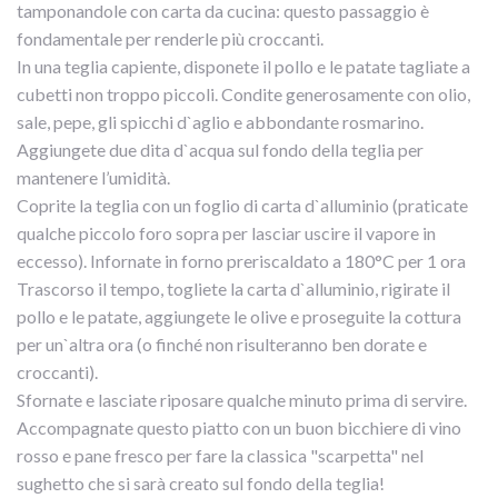
tamponandole con carta da cucina: questo passaggio è
fondamentale per renderle più croccanti.
In una teglia capiente, disponete il pollo e le patate tagliate a
cubetti non troppo piccoli. Condite generosamente con olio,
sale, pepe, gli spicchi d`aglio e abbondante rosmarino.
Aggiungete due dita d`acqua sul fondo della teglia per
mantenere l’umidità.
Coprite la teglia con un foglio di carta d`alluminio (praticate
qualche piccolo foro sopra per lasciar uscire il vapore in
eccesso). Infornate in forno preriscaldato a 180°C per 1 ora
Trascorso il tempo, togliete la carta d`alluminio, rigirate il
pollo e le patate, aggiungete le olive e proseguite la cottura
per un`altra ora (o finché non risulteranno ben dorate e
croccanti).
Sfornate e lasciate riposare qualche minuto prima di servire.
Accompagnate questo piatto con un buon bicchiere di vino
rosso e pane fresco per fare la classica "scarpetta" nel
sughetto che si sarà creato sul fondo della teglia!