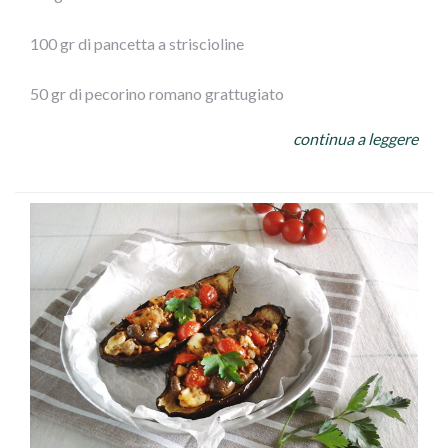
100 gr di pancetta a striscioline
50 gr di pecorino romano grattugiato
continua a leggere
100gr di olive Leccino Ficacci
prezzemolo
½ spicchio d’aglio
250 gr di mozzarella
olio extra vergine d’oliva
sale
ESECUZIONE: