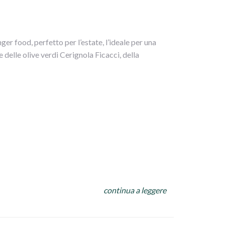
mare il tutto
 e poggiarli in una teglia
nger food, perfetto per l’estate, l’ideale per una
ntornare il tutto
 delle olive verdi Cerignola Ficacci, della
olio a filo su tutto.
 carta,abbassare la fiamma e terminare la cottura
ni!!
continua a leggere