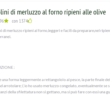
re il tutto e... mangiate con gusto!!
lini di merluzzo al forno ripieni alle olive
96
con 1374
i di merluzzo ripieni al forno,leggeri e facili da preparare,nel ripien
rranei.
ZIONE :
 una forma leggermente a rettangoloIo al pesce, la parte finale della
ad arrotolare; ( io ho usato merluzzo congelato, eventualmente se si
avanzi della sfilettatura non si gettano, ma si può fare con essi una
il ripieno tritare le olive, con i capperi, il prezzemolo, l’aglio e la pat