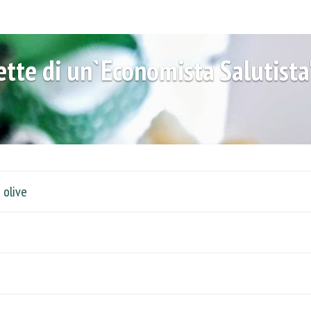
cette di un`Economista Salutista
 olive