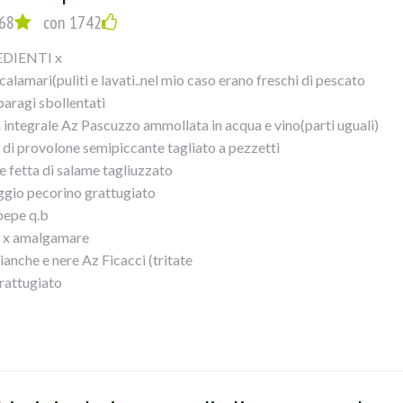
68
con 1742
DIENTI x
alamari(puliti e lavati..nel mio caso erano freschi di pescato
paragi sbollentati
a integrale Az Pascuzzo ammollata in acqua e vino(parti uguali)
a di provolone semipiccante tagliato a pezzetti
e fetta di salame tagliuzzato
gio pecorino grattugiato
 pepe q.b
 x amalgamare
ianche e nere Az Ficacci (tritate
rattugiato
ndorle spellate(tritate
bicchiere vino bianco secco
oni (16...nel mio caso
vo
ritato