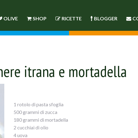
OLIVE
SHOP
RICETTE
BLOGGER
C
nere itrana e mortadella
1 rotolo di pasta sfoglia
500 grammi di zucca
180 grammi di mortadella
2 cucchiai di olio
4 uova