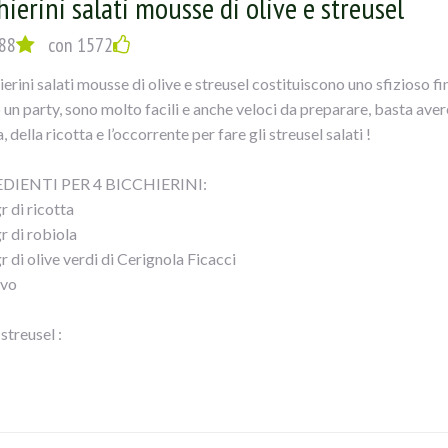
hierini salati mousse di olive e streusel
EDIMNTO
fresa,provolone,salame,asparagi,pecorino,sale,pepe e uovo,amalga
88
con 1572
o farcire i calamari ,chiuderli e bucarli piu` volte con uno stecchino
ierini salati mousse di olive e streusel costituiscono uno sfizioso fi
o evo, coprirlicon un trito di olive , mandorle e pane grattugiato,co
 un party, sono molto facili e anche veloci da preparare, basta avere
amberoni ,salare,pepare ed unire aglio tritato,vino bianco ed ancora 
, della ricotta e l’occorrente per fare gli streusel salati !
e con carta alluminio ed infornare x 15`..a cca200°...POI eliminare
 un 10`!!
DIENTI PER 4 BICCHIERINI:
dito il calamaro tagliarlo a fette e servirlo contornato dai gambero
r di ricotta
r di robiola
r di olive verdi di Cerignola Ficacci
evo
 streusel :
 di farina
 di burro
chiai di Grana
ano