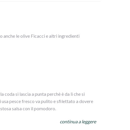
o anche le olive Ficacci e altri ingredienti
 coda si lascia a punta perchè è da lì che si
 usa pesce fresco va pulito e sfilettato a dovere
 gustosa salsa con il pomodoro.
continua a leggere
ata lessa e volendo il curry e un filino di olio, sale