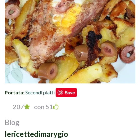
Portata:
Secondi piatti
Save
207
con 51
Blog
lericettedimarygio