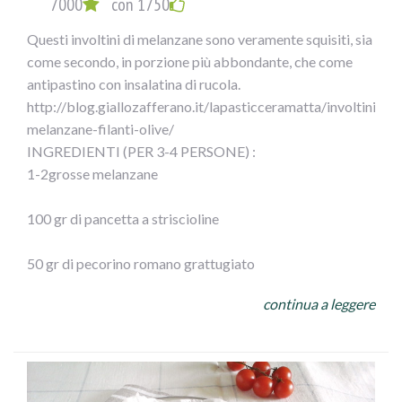
7000
con 1750
loro sughetto.
Questi involtini di melanzane sono veramente squisiti, sia
come secondo, in porzione più abbondante, che come
antipastino con insalatina di rucola.
http://blog.giallozafferano.it/lapasticceramatta/involtini-
melanzane-filanti-olive/
INGREDIENTI (PER 3-4 PERSONE) :
1-2grosse melanzane
100 gr di pancetta a striscioline
50 gr di pecorino romano grattugiato
continua a leggere
100gr di olive Leccino Ficacci
prezzemolo
½ spicchio d’aglio