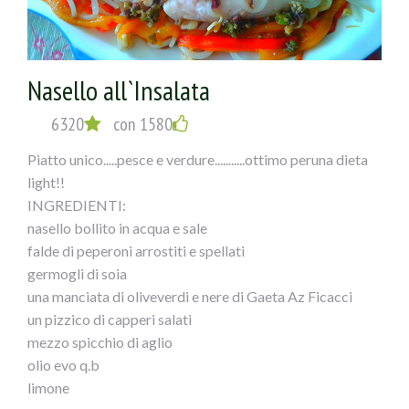
olio evo
Nasello all`Insalata
sale
6320
con 1580
ESECUZIONE :
Piatto unico.....pesce e verdure...........ottimo peruna dieta
1) Tagliare in 2 parti le melanzane, inciderle e scavarle
light!!
con delicatezza aiutandosi con uno scavino o cucchiaino.
INGREDIENTI:
nasello bollito in acqua e sale
2) Disporre le melanzane su una teglia con carta forno
falde di peperoni arrostiti e spellati
leggermente unta, salarle ed infornarle a 180° per circa
germogli di soia
15-20 minuti; se fanno l’acqua, capovolgerle e scolarle
una manciata di oliveverdi e nere di Gaeta Az Ficacci
facendole asciugare con forno appena aperto.
un pizzico di capperi salati
mezzo spicchio di aglio
3)Tagliare a dadini la polpa e soffriggerla con olio, l’aglio,
olio evo q.b
il prezzemolo e le olive tagliate a metà; quando è quasi
limone