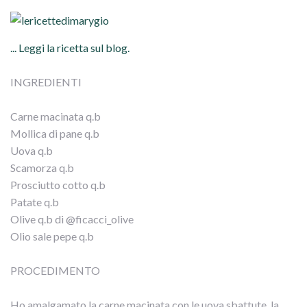
... Leggi la ricetta sul blog.
INGREDIENTI
Carne macinata q.b
Mollica di pane q.b
Uova q.b
Scamorza q.b
Prosciutto cotto q.b
Patate q.b
Olive q.b di @ficacci_olive
Olio sale pepe q.b
PROCEDIMENTO
Ho amalgamato la carne macinata con le uova sbattute, la