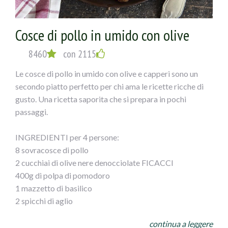
risultare troppo morbido aggiungete del pangrattato.
Tagliate a rondelle le olive verdi e unitele al composto,
Cosce di pollo in umido con olive
impastate il tutto. Trasferite il composto su un foglio di
carta forno e formate un cilindro. Fate scaldare l` olio in
8460
con 2115
una padella e lasciatevi rosolare il polpettone su tutti i
lati 7/8 minuti. Spegnete e lasciate raffreddare.
Le cosce di pollo in umido con olive e capperi sono un
Preriscaldate il forno a 180 °. Stendete la pasta di pane su
secondo piatto perfetto per chi ama le ricette ricche di
un foglio di carta forno leggermente infarinato allo
gusto. Una ricetta saporita che si prepara in pochi
spessore di 3/4 mm. Mettete al centro ilpolpettone e
passaggi.
avvolgetelo con l` impasto avendo cura di sigillarlo bene.
Ricavate dalla restante pasta delle decorazioni e
INGREDIENTI per 4 persone:
adagiatele sopra il polpettone. Spennellate il tutto con il
8 sovracosce di pollo
tuorlo sbattuto ed infornate 40 min circa. Sfornate e
2 cucchiai di olive nere denocciolate FICACCI
servite il polpettone tiepido accompagnato con olive a
400g di polpa di pomodoro
piacere.
1 mazzetto di basilico
2 spicchi di aglio
3 cucchiai di olio extravergine di oliva
continua a leggere
4 foglie di alloro