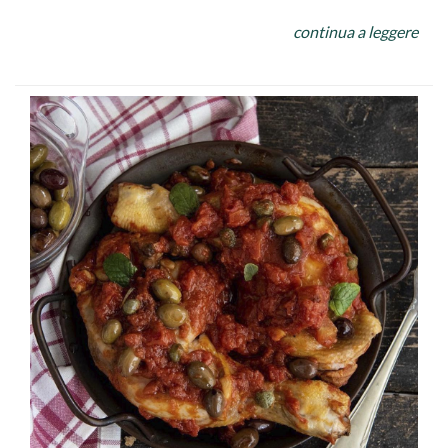
macinato di maiale, 3 fette di pan carrè, 1 bicchiere di
continua a leggere
latte, 1 uovo, 1 cucchiaio di pan grattato, 70 gr di
formaggio grattugiato (a piacere) 50 gr di olive verdi
denocciolate, 1 spicchio d` aglio, 3 cucchiaio di olio d`
oliva.
Per lucidare: 1 tuorlo
Fate sciogliere il lievito nell` acqua insieme allo zucchero.
Raccogliete nella ciotola della planetaria la farina,
versate il lievito sciolto e impastate il composto. Unite
anche il sale e l` olio. Impastate per 15 minuti fino ad
ottenere un composto ben liscio. Formate una palla e
lasciatela lievitare in una ciotola leggermente unta d` olio
2 ore, coperta.
Mettete in ammollo il pan carrènel latte 5 minuti. Ponete
in una ciotola le carni macinate, aggiungete il formaggio,
l` uovo, il pane ammollato e ben strizzato sale e pepe,
Mescolate ed amalgamate bene il composto. Se dovesse