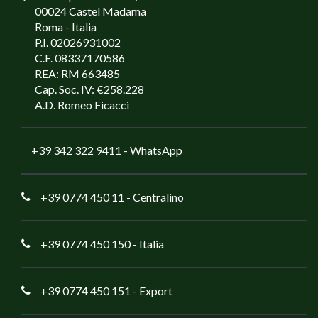
00024 Castel Madama
Roma - Italia
P.I. 02026931002
C.F. 08337170586
REA: RM 663485
Cap. Soc. IV: €258.228
A.D. Romeo Ficacci
+39 342 322 9411
- WhatsApp
+39 0774 450 11
- Centralino
+39 0774 450 150
- Italia
+39 0774 450 151
- Export