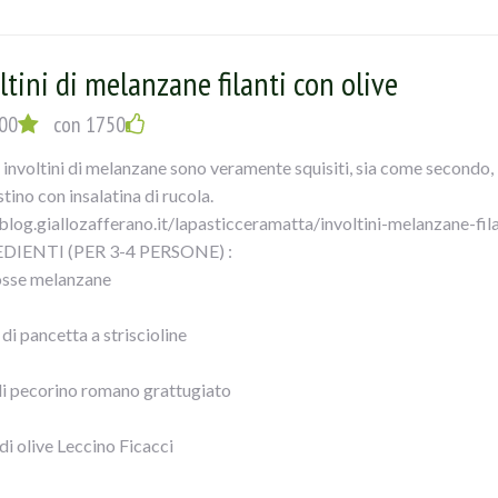
ero
ltini di melanzane filanti con olive
EDIMENTO:
00
con 1750
solare le sovracosce di pollo in padella con olio per 5-6 minuti uni
 involtini di melanzane sono veramente squisiti, sia come secondo
li spicchi di aglio sbucciati e schiacciati alle erbe aromatiche in po
tino con insalatina di rucola.
te insaporire per due minuti, in seguito aggiungete la polpa di pom
/blog.giallozafferano.it/lapasticceramatta/involtini-melanzane-fila
o e le foglie di alloro.
DIENTI (PER 3-4 PERSONE) :
i capperi e le olive nere denocciolate FICACCI. Mescolate bene il t
osse melanzane
endo verso fine cottura le foglie di basilico.
le cosce di pollo in umido con olive e capperi con il loro sughetto.
di pancetta a striscioline
di pecorino romano grattugiato
di olive Leccino Ficacci