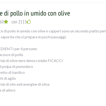
 in ammollo il pan carrènel latte 5 minuti. Ponete in una ciotola le
e ammollato e ben strizzato sale e pepe, Mescolate ed amalgamate 
e di pollo in umido con olive
o aggiungete del pangrattato. Tagliate a rondelle le olive verdi e u
osto su un foglio di carta forno e formate un cilindro. Fate scaldare 
60
con 2115
one su tutti i lati 7/8 minuti. Spegnete e lasciate raffreddare. Preri
ce di pollo in umido con olive e capperi sono un secondo piatto perf
u un foglio di carta forno leggermente infarinato allo spessore di 
 saporita che si prepara in pochi passaggi.
etelo con l` impasto avendo cura di sigillarlo bene. Ricavate dalla 
l polpettone. Spennellate il tutto con il tuorlo sbattuto ed infornat
DIENTI per 4 persone:
o accompagnato con olive a piacere.
acosce di pollo
hiai di olive nere denocciolate FICACCI
i polpa di pomodoro
etto di basilico
hi di aglio
iai di olio extravergine di oliva
e di alloro
hiaio di mix di erbe aromatiche
iaino di capperi dissalati