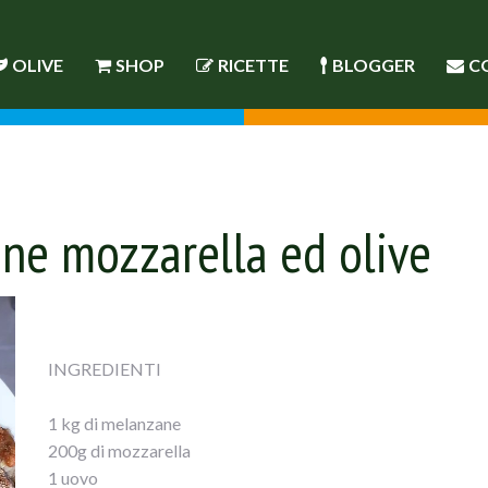
OLIVE
SHOP
RICETTE
BLOGGER
C
ne mozzarella ed olive
INGREDIENTI
1 kg di melanzane
200g di mozzarella
1 uovo