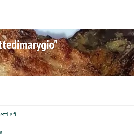
ettedimarygio"
tti e fi
e