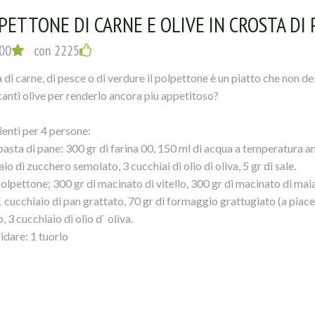
PETTONE DI CARNE E OLIVE IN CROSTA DI 
00
con 2225
 di carne, di pesce o di verdure il polpettone è un piatto che non de
canti olive per renderlo ancora piu appetitoso?
ienti per 4 persone:
pasta di pane: 300 gr di farina 00, 150 ml di acqua a temperatura amb
io di zucchero semolato, 3 cucchiai di olio di oliva, 5 gr di sale.
polpettone; 300 gr di macinato di vitello, 300 gr di macinato di maial
1 cucchiaio di pan grattato, 70 gr di formaggio grattugiato (a piacer
o, 3 cucchiaio di olio d` oliva.
idare: 1 tuorlo
iogliere il lievito nell` acqua insieme allo zucchero. Raccogliete nell
 sciolto e impastate il composto. Unite anche il sale e l` olio. Imp
cio. Formate una palla e lasciatela lievitare in una ciotola leggerme