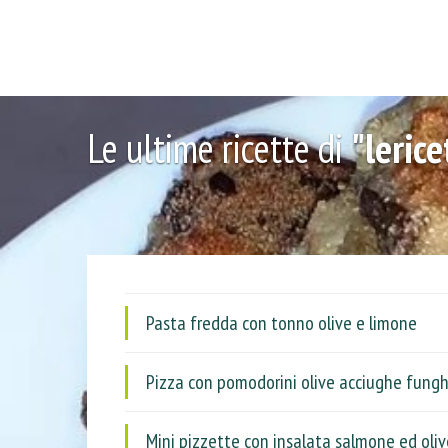
Le ultime ricette di
"leric
Pasta fredda con tonno olive e limone
Pizza con pomodorini olive acciughe funghe
Mini pizzette con insalata salmone ed oliv