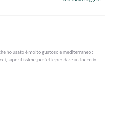
 che ho usato è molto gustoso e mediterraneo :
cci, saporitissime, perfette per dare un tocco in
le e metterle in uno scolapasta con dei pesi sopra
ere a 180° per circa 20 minuti (si possono anche