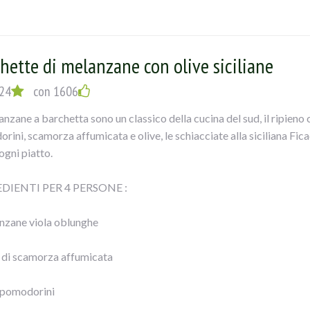
emolo
chio d’aglio
hette di melanzane con olive siciliane
 di mozzarella
24
con 1606
tra vergine d’oliva
anzane a barchetta sono un classico della cucina del sud, il ripieno
ini, scamorza affumicata e olive, le schiacciate alla siciliana Fica
ogni piatto.
UZIONE:
DIENTI PER 4 PERSONE :
liare le melanzane a fette spesse circa mezzo cm, cospargerle di sa
nzane viola oblunghe
gli perdere l’acqua; dopo sciacquarle e farle scolare.
 di scamorza affumicata
porle sulla griglia del forno, ungendole con un pennello sopra; cuoc
e, io ho fatto una cosa più leggera).
 pomodorini