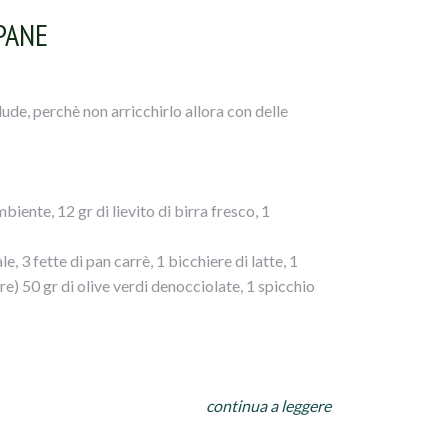
PANE
lude, perchè non arricchirlo allora con delle
iente, 12 gr di lievito di birra fresco, 1
e, 3 fette di pan carrè, 1 bicchiere di latte, 1
e) 50 gr di olive verdi denocciolate, 1 spicchio
a ciotola della planetaria la farina, versate il
continua a leggere
astate per 15 minuti fino ad ottenere un composto
nte unta d` olio 2 ore, coperta.