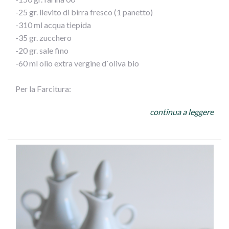
Il lievito deve raddoppiare, ci vogliono di solito 3 ore.
-25 gr. lievito di birra fresco (1 panetto)
-310 ml acqua tiepida
2) Trascorso questotempo, prenderne 80 gr e il resto
-35 gr. zucchero
metterlo nel suo barattolo di vetro, sciacquato con
-20 gr. sale fino
l’acqua bollente e asciugato, in frigo.
-60 ml olio extra vergine d`oliva bio
3) Sciogliere il lievito nell`acqua.
Per la Farcitura:
-1 peperone rosso
4) Impastare con la farina fin quando la pasta non è bella
continua a leggere
-100 gr. di salame affettato
liscia ; aggiungere poi lo strutto, far amalgama bene, le
-130 gr. mozzarella per pizza
olive verdi tritate e il sale.
-100 gr. Olive Verdi Schiacciate all`Etnea Ficacci
-1 spicchio aglio
5) A questo punto fare una palla e mettere in una ciotola
-q.b. sale per condire
unta; far lievitare a circa 22°-23° (io metto dentro al
forno intiepidito) per circa 1 ora.
Per Spennellare:
-1 tuorlo bio + 1 cucchiaio latte a temperatura ambiente
6) Ora spezzare in 9 parti di circa 65 gr l`una e fare una
pallina (operazione detta pirlatura vedi link ricetta ),