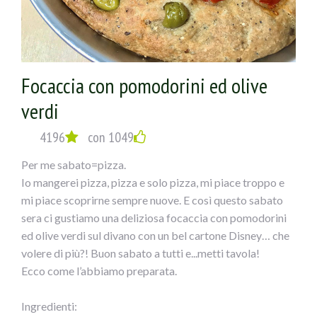
Ingredientsfor a baking pan 34:
Dough
400 g. flour
250 g. warm water
Focaccia con pomodorini ed olive
1 table spoon of olive oil
a handful of sliced olives
verdi
1 pinch of sald
4196
con 1049
3 g. yeast
Topping
Per me sabato=pizza.
Rosemary sea salt
Io mangerei pizza, pizza e solo pizza, mi piace troppo e
green olives
mi piace scoprirne sempre nuove. E così questo sabato
4 slices of cooked ham
sera ci gustiamo una deliziosa focaccia con pomodorini
1 mozzarella cheese ball
ed olive verdi sul divano con un bel cartone Disney… che
volere di più?! Buon sabato a tutti e...metti tavola!
Dissolve the yeast in a glass of warm water, after about
Ecco come l’abbiamo preparata.
20 minutes combine in a mixer the flour, dissolved yeast
and the remaining water. After few minutes, add olive oil
Ingredienti:
and a generous pinch of salt and keep kneading until the