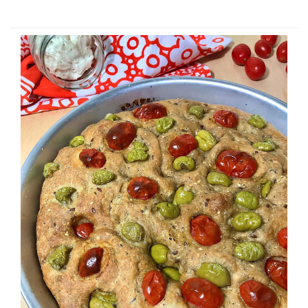
Procedimento:
Sciogli il lievito in un bicchiere di acqua tiepida e dopo
una ventina di minuti unisci in un mixer farina, lievito
sciolto e acqua. Dopo alcuni minuti aggiungi olio e sale e
continua a farlo lavorare fino a che il composto risulterà
liscio. Unite all’impasto le olive tagliate e date la forma di
una palla, quindi riponetelo a riposare coperto, nel forno
spento, con la luce accesa. Rovesciate l’impasto nella
teglia da pizza (la mia è diametro 34) e stendetelo con le
mani bagnate. A questo punto farcitelo con rondelle di
olive, rotolini di prosciutto cotto, un filo di sale e olio.
Lasciate riposare coperto per un altra ora. accendete il
forno alla massima potenza, ventilato, infornate quando è
caldo e dopo circa 8 minuti, aggiungete la mozzarella a
fette e proseguite per altri 4\5 minuti.