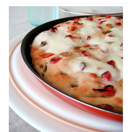
minuti, fino a quando la ciambella raggiunge il bordo
lo zucchero e l’olio. Amalgamate il tutto con una
dello stampo.
forchetta, aggiungendo poco alla volta l’acqua tiepida e
infine il sale. Lavorate l’impasto sul piano del tavolo
Spennellate la superficie della ciambella di pizza con un
infarinato per almeno 10 minuti, allargandolo con i pugni
tuorlo sbattuto con un cucchiaio di latte, quindi mettete
chiusi, riavvolgendolo e sbattendolo sul tavolo (per
in forno preriscaldato statico a 190°C per circa 30-35
attivare la lievitazione). Quando l’impasto diventa
minuti.
elastico e soffice, formate una palla e trasferitelo
Se la ciambella dovesse colorarsi troppo velocemente,
nuovamente nella ciotola. Coprite con uno strofinaccio
coprite con un foglio di alluminio. Quando sarà cotta,
umido e ponete a lievitare in un luogo caldo fino a quando
sfornatela e lasciatela raffreddare prima di tagliarla.
raddoppierà di volume (circa 1 ora).
Trascorso il tempo della prima lievitazione, riprendete
l’impasto e stendetelo in una sfoglia rettangolare.
Distribuitevi sopra le olive denocciolate e tagliate
grossolanamente. Riavvolgente l’impasto partendo dal
lato più corto e formate 10-12 palline della stessa
dimensione. Posizionatele ben distanziate su una teglia
rivestita con carta da forno e ponete nuovamente a
lievitare per altri 25-30 minuti.