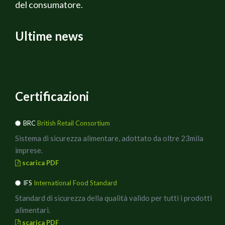
del consumatore.
Ungiamo una teglia ed adagiamoci l`impasto. Facciamo
lievitare fino al raddoppio e condiamo con i pomodorini e
le olive, saliamo leggermente ed aggiungiamo altro olio.
Ultime news
Cuociamo la focaccia nel forno preriscaldato a 200°C
per circa 20-30 minuti, o finché sarà ben dorata in
superficie.
Certificazioni
BRC
British Retail Consortium
Sistema di sicurezza alimentare, adottato da oltre 23mila
imprese.
scarica PDF
IFS
International Food Standard
Standard di sicurezza della qualità valido per tutti i prodotti
alimentari.
scarica PDF