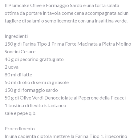
Il Plumcake Olive e Formaggio Sardo è una torta salata
ottima da portare in tavola come cena accompagnata ad un
tagliere di salumi o semplicemente con una insalitina verde.
Ingredienti
150 g di Farina Tipo 1 Prima Forte Macinata a Pietra Molino
Soncini Cesare
40 g di pecorino grattugiato
2 uova
80 ml di latte
50 ml di olio di semi di girasole
150 g di formaggio sardo
50 g di Olive Verdi Denocciolate al Peperone della Ficacci
1 bustina di lievito istantaneo
sale e pepe q.b.
Procedimento
In una capienta ciotola mettere la Farina Tipo 1, il pecorino