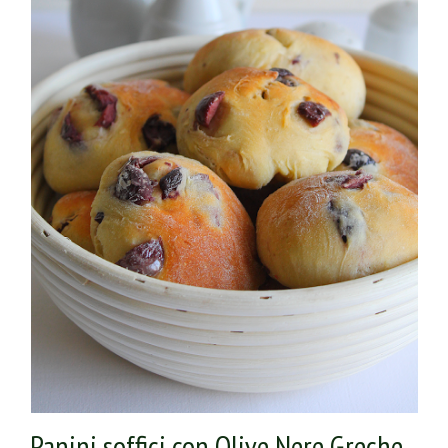
ungere una teglia e metterle a lievitare, ungendo anche la
PREPARAZIONE:
parte superiore.
Per prima cosa miscelate le due farine all’interno di una
ciotola capiente; al centro praticate un buco dove
7) A metà lievitazione spianare delicatamente con i
andrete a mettereil lievito di birra fresco sbriciolato.
polpastrelli le palline (che già si saranno allargate) e
Sciogliete quest’ultimo con un po’ di acqua tiepida e
rimettere a lievitare.
successivamente aggiungete lo zucchero, il sale ed infine
l’olio extravergine di oliva. Versate gradatamente l’acqua
8) Quando sono quasi lievitate, fare un`emulsione con
tiepida e mescolate tutti gli ingredienti fra loro.
olio e acqua calda in parti uguali, creare dei buchi nelle
focaccelle con i polpastrelli e spennellare di emulsione,
Trasferite l’impasto sul piano di lavoro infarinato e
salare, rimettere in forno per altri 30 minuti a lievitare.
iniziate ad impastare, fino a quando otterrete un panetto
soffice ed elastico (circa 10 minuti). Rimettete infine
9) Accendere il forno a 180°, infornare per circa 15-18
l’impasto nella ciotola infarinata, copritelo con uno
minuti.
strofinaccio umido e mettete a lievitare in un luogo caldo
fino al raddoppio di volume (ci vorrà circa 1 ora e mezza,
10) Spennellare con abbondante olio appena uscite dal
un po’ meno se siete in estate).
forno.
Panini soffici con Olive Nere Greche