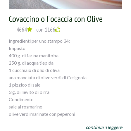
Accendete ora il forno a 190°C e infornate i panini per
15-20 minuti circa o comunque finchè sono
Covaccino o Focaccia con Olive
perfettamente cotti sia sopra che sotto. Sfornate i panini
e consumateli caldi o tiepidi. Ottimi anche il giorno dopo,
4664
con 1166
anche se consiglio di scaldarli per qualche minuto in
forno.
Ingredienti per uno stampo 34:
Impasto
400 g. di farina manitoba
250 g. di acqua tiepida
1 cucchiaio di olio di oliva
una manciata di olive verdi di Cerignola
1 pizzico di sale
3 g. di lievito di birra
Condimento
sale al rosmarino
olive verdi marinate con peperoni
4 fette di prosciutto cotto
continua a leggere
1 mozzarella