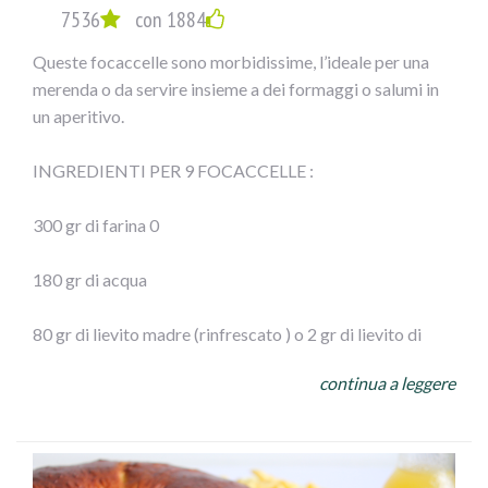
7536
con 1884
Queste focaccelle sono morbidissime, l’ideale per una
merenda o da servire insieme a dei formaggi o salumi in
un aperitivo.
INGREDIENTI PER 9 FOCACCELLE :
300 gr di farina 0
180 gr di acqua
80 gr di lievito madre (rinfrescato ) o 2 gr di lievito di
birra a cubetti
continua a leggere
1 cucchiaio di strutto
100 gr di olive verdi denocciolate farcite al peperone