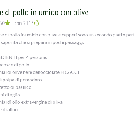
e ammollato e ben strizzato sale e pepe, Mescolate ed amalgamate 
e di pollo in umido con olive
o aggiungete del pangrattato. Tagliate a rondelle le olive verdi e u
osto su un foglio di carta forno e formate un cilindro. Fate scaldare 
60
con 2115
one su tutti i lati 7/8 minuti. Spegnete e lasciate raffreddare. Preri
ce di pollo in umido con olive e capperi sono un secondo piatto perf
u un foglio di carta forno leggermente infarinato allo spessore di 
 saporita che si prepara in pochi passaggi.
etelo con l` impasto avendo cura di sigillarlo bene. Ricavate dalla 
l polpettone. Spennellate il tutto con il tuorlo sbattuto ed infornat
DIENTI per 4 persone:
o accompagnato con olive a piacere.
acosce di pollo
hiai di olive nere denocciolate FICACCI
i polpa di pomodoro
etto di basilico
hi di aglio
iai di olio extravergine di oliva
e di alloro
hiaio di mix di erbe aromatiche
iaino di capperi dissalati
ero