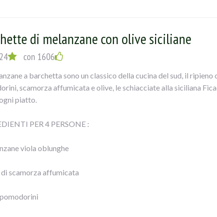
chio d’aglio
hette di melanzane con olive siciliane
 di mozzarella
24
con 1606
tra vergine d’oliva
anzane a barchetta sono un classico della cucina del sud, il ripieno
ini, scamorza affumicata e olive, le schiacciate alla siciliana Fica
ogni piatto.
UZIONE:
DIENTI PER 4 PERSONE :
liare le melanzane a fette spesse circa mezzo cm, cospargerle di sa
nzane viola oblunghe
gli perdere l’acqua; dopo sciacquarle e farle scolare.
 di scamorza affumicata
porle sulla griglia del forno, ungendole con un pennello sopra; cuoc
e, io ho fatto una cosa più leggera).
 pomodorini
hiare il pecorino con le olive e il prezzemolo tritati, l’aglio privat