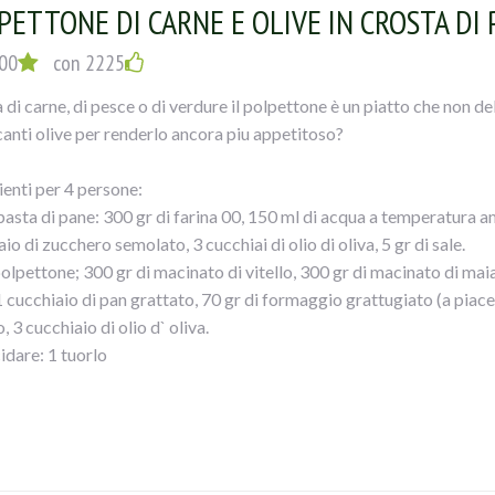
PETTONE DI CARNE E OLIVE IN CROSTA DI 
00
con 2225
 di carne, di pesce o di verdure il polpettone è un piatto che non de
canti olive per renderlo ancora piu appetitoso?
ienti per 4 persone:
pasta di pane: 300 gr di farina 00, 150 ml di acqua a temperatura amb
io di zucchero semolato, 3 cucchiai di olio di oliva, 5 gr di sale.
polpettone; 300 gr di macinato di vitello, 300 gr di macinato di maial
1 cucchiaio di pan grattato, 70 gr di formaggio grattugiato (a piacer
o, 3 cucchiaio di olio d` oliva.
idare: 1 tuorlo
iogliere il lievito nell` acqua insieme allo zucchero. Raccogliete nell
 sciolto e impastate il composto. Unite anche il sale e l` olio. Imp
cio. Formate una palla e lasciatela lievitare in una ciotola leggerme
 in ammollo il pan carrènel latte 5 minuti. Ponete in una ciotola le