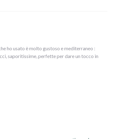
 che ho usato è molto gustoso e mediterraneo :
cci, saporitissime, perfette per dare un tocco in
le e metterle in uno scolapasta con dei pesi sopra
ere a 180° per circa 20 minuti (si possono anche
o dell’anima verde e schiacciato,non salare.