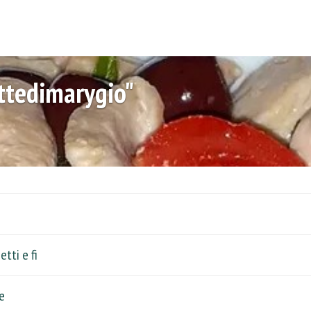
ettedimarygio"
tti e fi
e