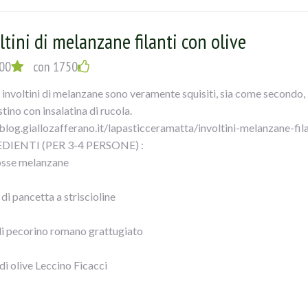
ltini di melanzane filanti con olive
EDIMENTO:
00
con 1750
solare le sovracosce di pollo in padella con olio per 5-6 minuti uni
 involtini di melanzane sono veramente squisiti, sia come secondo
li spicchi di aglio sbucciati e schiacciati alle erbe aromatiche in po
tino con insalatina di rucola.
te insaporire per due minuti, in seguito aggiungete la polpa di pom
/blog.giallozafferano.it/lapasticceramatta/involtini-melanzane-fila
o e le foglie di alloro.
DIENTI (PER 3-4 PERSONE) :
i capperi e le olive nere denocciolate FICACCI. Mescolate bene il t
osse melanzane
endo verso fine cottura le foglie di basilico.
le cosce di pollo in umido con olive e capperi con il loro sughetto.
di pancetta a striscioline
di pecorino romano grattugiato
di olive Leccino Ficacci
emolo