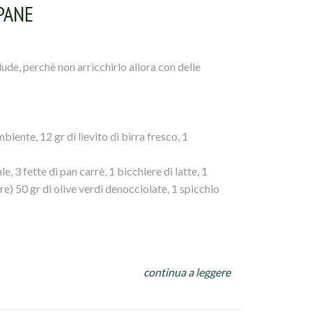
PANE
lude, perchè non arricchirlo allora con delle
iente, 12 gr di lievito di birra fresco, 1
e, 3 fette di pan carrè, 1 bicchiere di latte, 1
e) 50 gr di olive verdi denocciolate, 1 spicchio
a ciotola della planetaria la farina, versate il
continua a leggere
astate per 15 minuti fino ad ottenere un composto
nte unta d` olio 2 ore, coperta.
 carni macinate, aggiungete il formaggio, l` uovo,