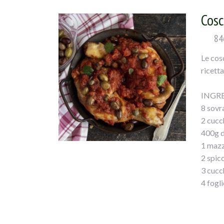
il pan
Cosc
morbid
il comp
84
polpett
Le cos
pane s
ricetta
avvolg
sopra i
INGRE
tiepid
8 sovr
2 cucc
400g d
1 mazz
2 spicc
3 cucch
4 fogli
1 cucc
1 cucch
Zucch