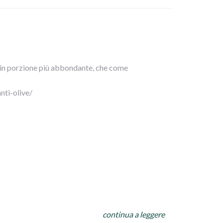
formemente, finché la pelle risulterà croccante.
, in porzione più abbondante, che come
lvere.
odoro. Regolate di sale e pepe, aggiungete lo
nti-olive/
utto e lasciate cuocere 30-40 minuti,
continua a leggere