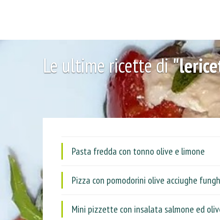
Le ultime ricette di
"leric
Pasta fredda con tonno olive e limone
Pizza con pomodorini olive acciughe funghe
Mini pizzette con insalata salmone ed oliv