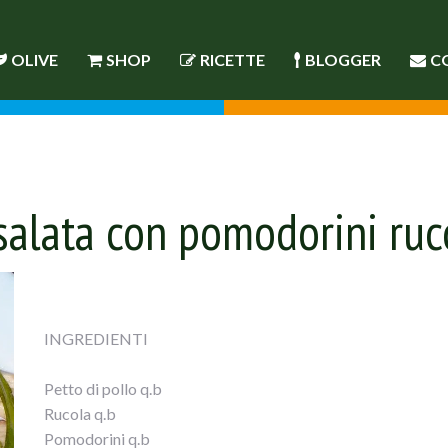
OLIVE
SHOP
RICETTE
BLOGGER
C
nsalata con pomodorini ruc
INGREDIENTI
Petto di pollo q.b
Rucola q.b
Pomodorini q.b