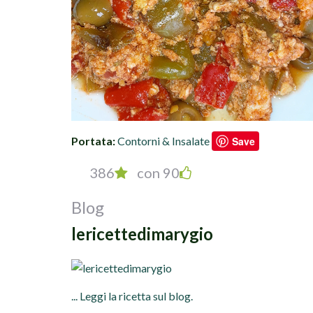
Portata:
Contorni & Insalate
Save
386
con 90
Blog
lericettedimarygio
... Leggi la ricetta sul blog.