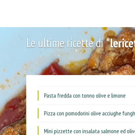
Le ultime ricette di
"leric
Pasta fredda con tonno olive e limone
Pizza con pomodorini olive acciughe funghe
Mini pizzette con insalata salmone ed oliv