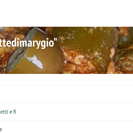
ettedimarygio"
tti e fi
e