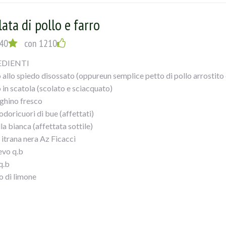
a velocemente sotto l`acqua corrente!!!(a me piace croccante ma s
tela in acqua qualche minuto)
lata di pollo e farro
40
con 1210
EDIENTI
 allo spiedo disossato (oppureun semplice petto di pollo arrostito e 
 in scatola (scolato e sciacquato)
ughino fresco
doricuori di bue (affettati)
la bianca (affettata sottile)
 itrana nera Az Ficacci
evo q.b
q.b
o di limone
EDIMENTO
capace insalatiera mettete prima l`insalata, poi a seguire il farro, i po