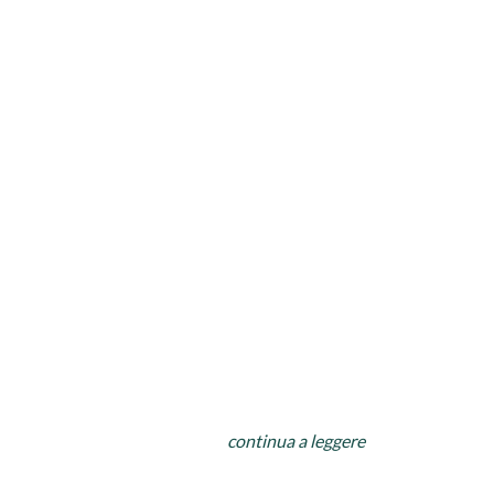
continua a leggere
affettata,,carne in gelatina,