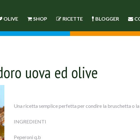
OLIVE
SHOP
RICETTE
BLOGGER
C
oro uova ed olive
Una ricetta semplice perfetta per condire la bruschetta o la 
INGREDIENTI
Peperoni q.b