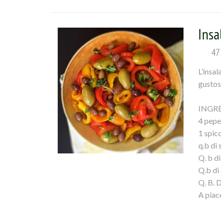
Condite
Una be
Insa
47
L’insa
gustoso
INGRE
4 pepe
1 spicc
q.b di 
Q. b d
Q.b di 
Q. B. 
A piac
PROC