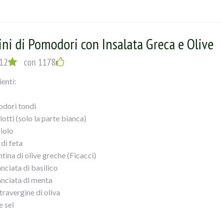
mo per prima cosa arrostire i peperoni io ho preso due gialli e due 
tore per un oretta così facilitiamo la pulizia della pelle bruciata. T
i con olio Evo, sale, prezzemolo, aglio limone se preferite, e delle
ini di Pomodori con Insalata Greca e Olive
sche e le ho aggiunte all”insalata di peperoni arrostiti. Un piatto 
12
con 1178
ienti:
dori tondi
lotti (solo la parte bianca)
riolo
di feta
tina di olive greche (Ficacci)
nciata di basilico
nciata di menta
travergine di oliva
e sel