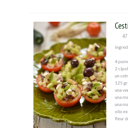
Dobbia
conteni
condirl
Cest
taggia
47
Ingred
4 pomo
2 cipol
un cet
125 gr 
una ven
una ma
una ma
olio ex
fleur d