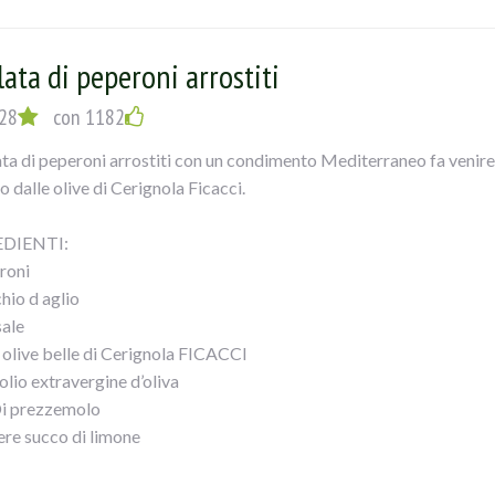
 con olio a filo, sale e succo di limone.
lla mescolata e potete servire!
lata di peperoni arrostiti
28
con 1182
lata di peperoni arrostiti con un condimento Mediterraneo fa venire
 dalle olive di Cerignola Ficacci.
DIENTI:
roni
hio d aglio
sale
i olive belle di Cerignola FICACCI
olio extravergine d’oliva
Di prezzemolo
ere succo di limone
EDIMENTO: