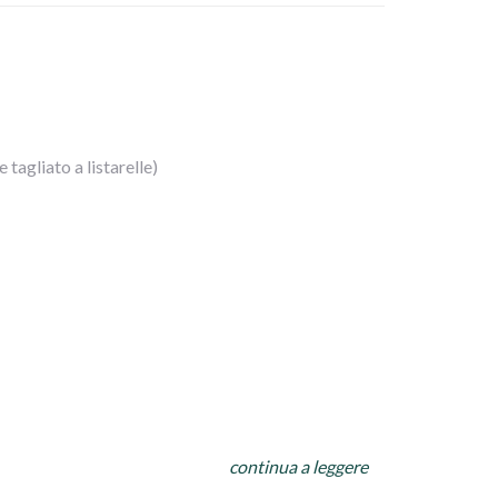
e la preferite piu` morbida
tagliato a listarelle)
continua a leggere
modori, la cipolla, il pollo sfilettato e le olive.