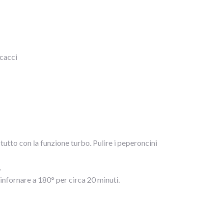
icacci
il tutto con la funzione turbo. Pulire i peperoncini
.
d infornare a 180° per circa 20 minuti.