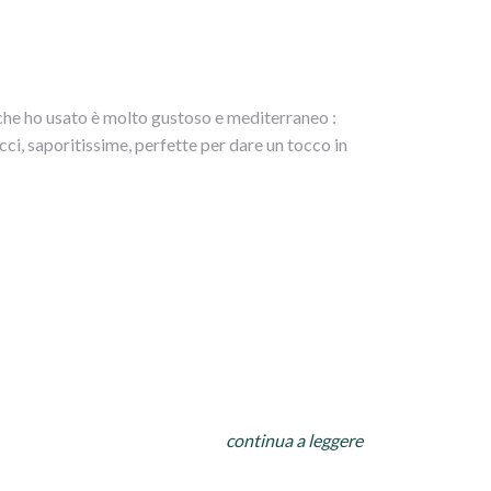
 che ho usato è molto gustoso e mediterraneo :
cci, saporitissime, perfette per dare un tocco in
le e metterle in uno scolapasta con dei pesi sopra
ere a 180° per circa 20 minuti (si possono anche
o dell’anima verde e schiacciato,non salare.
continua a leggere
 fette di mozzarella, arrotolare e chiudere con