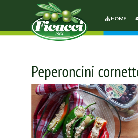
HOME
Peperoncini cornett