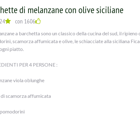
hette di melanzane con olive siciliane
 di mozzarella
24
con 1606
tra vergine d’oliva
anzane a barchetta sono un classico della cucina del sud, il ripieno
ini, scamorza affumicata e olive, le schiacciate alla siciliana Fica
ogni piatto.
UZIONE:
DIENTI PER 4 PERSONE :
liare le melanzane a fette spesse circa mezzo cm, cospargerle di sa
nzane viola oblunghe
gli perdere l’acqua; dopo sciacquarle e farle scolare.
 di scamorza affumicata
porle sulla griglia del forno, ungendole con un pennello sopra; cuoc
e, io ho fatto una cosa più leggera).
 pomodorini
hiare il pecorino con le olive e il prezzemolo tritati, l’aglio privat
di olive verdi schiacciate alla siciliana Ficacci
porre su ogni fetta di melanzana della pancetta e sopra il composto,