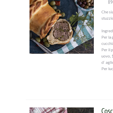
89
Che sia
stuzzi
Ingred
Per la 
cucchia
Per il 
uovo, 
d` agli
Per luc
Fate sc
lievito
ben lis
Mettete
il pan
Cosc
morbid