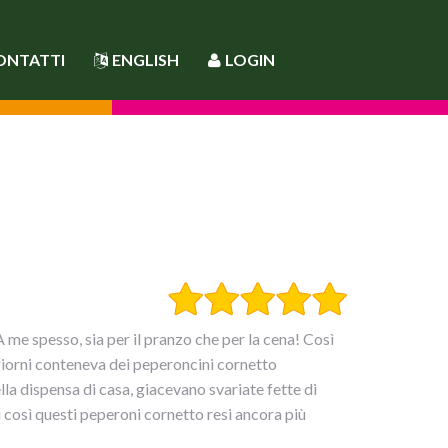
ONTATTI
ENGLISH
LOGIN
 me spesso, sia per il pranzo che per la cena! Così
 giorni conteneva dei peperoncini cornetto
la dispensa di casa, giacevano svariate fette di
 così questi peperoni cornetto resi ancora più