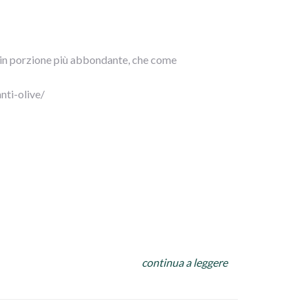
formemente, finché la pelle risulterà croccante.
, in porzione più abbondante, che come
lvere.
odoro. Regolate di sale e pepe, aggiungete lo
nti-olive/
utto e lasciate cuocere 30-40 minuti,
continua a leggere