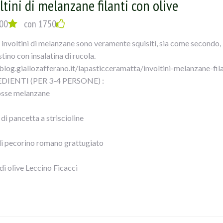
ltini di melanzane filanti con olive
EDIMENTO:
00
con 1750
solare le sovracosce di pollo in padella con olio per 5-6 minuti uni
 involtini di melanzane sono veramente squisiti, sia come secondo
li spicchi di aglio sbucciati e schiacciati alle erbe aromatiche in po
tino con insalatina di rucola.
te insaporire per due minuti, in seguito aggiungete la polpa di pom
/blog.giallozafferano.it/lapasticceramatta/involtini-melanzane-fila
o e le foglie di alloro.
DIENTI (PER 3-4 PERSONE) :
i capperi e le olive nere denocciolate FICACCI. Mescolate bene il t
osse melanzane
endo verso fine cottura le foglie di basilico.
le cosce di pollo in umido con olive e capperi con il loro sughetto.
di pancetta a striscioline
di pecorino romano grattugiato
di olive Leccino Ficacci
emolo
chio d’aglio