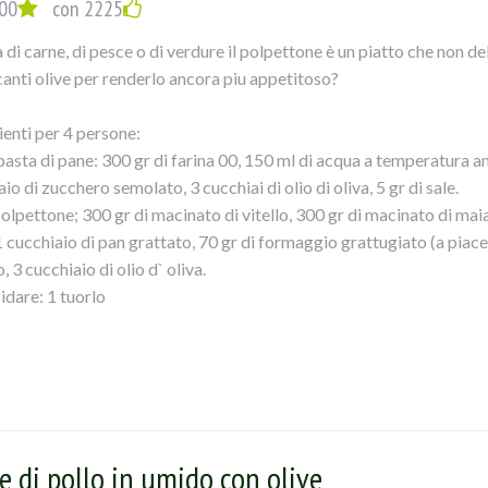
00
con 2225
 di carne, di pesce o di verdure il polpettone è un piatto che non de
canti olive per renderlo ancora piu appetitoso?
ienti per 4 persone:
pasta di pane: 300 gr di farina 00, 150 ml di acqua a temperatura amb
io di zucchero semolato, 3 cucchiai di olio di oliva, 5 gr di sale.
polpettone; 300 gr di macinato di vitello, 300 gr di macinato di maial
1 cucchiaio di pan grattato, 70 gr di formaggio grattugiato (a piacer
o, 3 cucchiaio di olio d` oliva.
idare: 1 tuorlo
iogliere il lievito nell` acqua insieme allo zucchero. Raccogliete nell
 sciolto e impastate il composto. Unite anche il sale e l` olio. Imp
cio. Formate una palla e lasciatela lievitare in una ciotola leggerme
 in ammollo il pan carrènel latte 5 minuti. Ponete in una ciotola le
e ammollato e ben strizzato sale e pepe, Mescolate ed amalgamate 
e di pollo in umido con olive
o aggiungete del pangrattato. Tagliate a rondelle le olive verdi e u