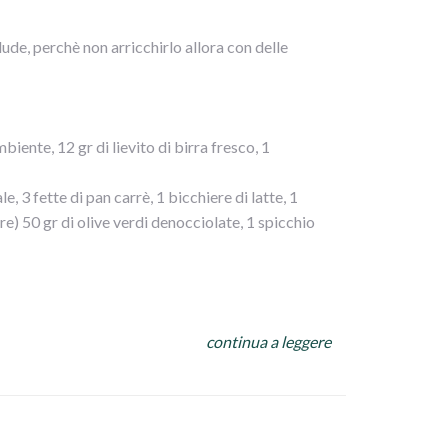
lude, perchè non arricchirlo allora con delle
iente, 12 gr di lievito di birra fresco, 1
e, 3 fette di pan carrè, 1 bicchiere di latte, 1
e) 50 gr di olive verdi denocciolate, 1 spicchio
a ciotola della planetaria la farina, versate il
continua a leggere
astate per 15 minuti fino ad ottenere un composto
nte unta d` olio 2 ore, coperta.
 carni macinate, aggiungete il formaggio, l` uovo,
bene il composto. Se dovesse risultare troppo
nitele al composto, impastate il tutto. Trasferite