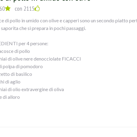
osto su un foglio di carta forno e formate un cilindro. Fate scaldare 
60
con 2115
one su tutti i lati 7/8 minuti. Spegnete e lasciate raffreddare. Preri
ce di pollo in umido con olive e capperi sono un secondo piatto perf
u un foglio di carta forno leggermente infarinato allo spessore di 
 saporita che si prepara in pochi passaggi.
etelo con l` impasto avendo cura di sigillarlo bene. Ricavate dalla 
l polpettone. Spennellate il tutto con il tuorlo sbattuto ed infornat
DIENTI per 4 persone:
o accompagnato con olive a piacere.
acosce di pollo
hiai di olive nere denocciolate FICACCI
i polpa di pomodoro
etto di basilico
hi di aglio
iai di olio extravergine di oliva
e di alloro
hiaio di mix di erbe aromatiche
iaino di capperi dissalati
ero