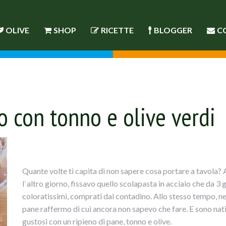
OLIVE
SHOP
RICETTE
BLOGGER
C
o con tonno e olive verdi
Quante volte ti capita di non sapere cosa portare a tavola? A
l`altro giorno, fissavo quello scolapasta in acciaio che da 3
coloratissimi, comprati dal contadino. Allo stesso tempo, nel
pane raffermo di cui ancora non sapevo che fare. E sono nati
gustosi con un ripieno di pane, tonno e olive.