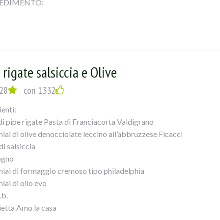
EDIMENTO:
er cotto il polpo tagliarlo a pezzetti piccoli e versarlo in unapade
io, prezzemolo e misto di aglio e peperoncino, bagnarlo con mezzo 
marequalche minuto e versarele olive, i pomodorinied il sale, lasc
attempo avremo cotto la pasta che verseretegrondante di acqua ne
erete mantecare il tutto!
 rigate salsiccia e Olive
28
con 1332
ienti:
di pipe rigate Pasta di Franciacorta Valdigrano
hiai di olive denocciolate leccino all’abbruzzese Ficacci
di salsiccia
ogno
hiai di formaggio cremoso tipo philadelphia
iai di olio evo
.b.
ietta Amo la casa