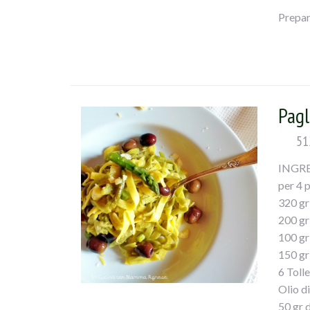
Prepar
In una 
per qua
abbond
po’ di 
Pagl
51
INGR
per 4 
320 gr
200 gr
100 gr
150 gr
6 Toll
Olio d
50 gr 