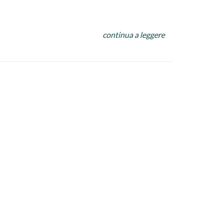
e la salsiccia spellata e sbriciolata, far cuocere
continua a leggere
aio di minuti. Intanto lessare la pasta in
utto insieme regolando di pepe e aggiungendo un
ubito.