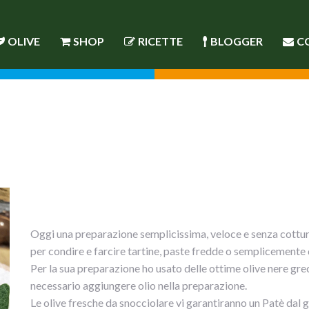
OLIVE
SHOP
RICETTE
BLOGGER
C
Oggi una preparazione semplicissima, veloce e senza cottura
per condire e farcire tartine, paste fredde o semplicemente 
Per la sua preparazione ho usato delle ottime olive nere gre
necessario aggiungere olio nella preparazione.
Le olive fresche da snocciolare vi garantiranno un Patè dal 