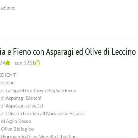
azione:
padella grande (io wok Illa Pearl) mettere l’olio, lo scalogno tritato 
lche minuto, aggiungere le olive e il formaggio e far insaporire un p
ante acqua salata, scolarla al dente e versarla nel wok. Saltare t
acqua di cottura della pasta che io tengo sempre da parte. Servire s
ia e Fieno con Asparagi ed Olive di Leccino
24
con 1281
EDIENTI
persone
 di Lasagnette all’uovo Paglia e Fieno
 di Asparagi Bianchi
 di Asparagi selvatici
 di Olive di Leccino all’Abruzzese Ficacci
e di Aglio Rosso
i Oliva Biologico
di Formaggio Gran Mugello Ubaldino