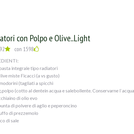
atori con Polpo e Olive..Light
92
con 1598
DIENTI:
pasta integrale tipo radiatori
live miste Ficacci (a vs gusto)
modorini (tagliati a spicchi
.polpo (cotto al dentein acqua e salebollente. Conservarne l`acqua
cchiaino di olio evo
punta di polvere di aglio e peperoncino
iuffo di prezzemolo
co di sale