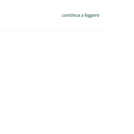
lla calda
continua a leggere
bicchiere di acqua di cottura del polpo. Fare
iando appassire.
lla padella