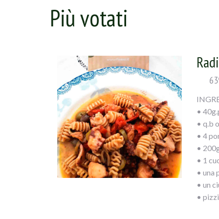
Più votati
Radi
63
INGRE
• 40g.
• q.b o
• 4 po
• 200g
• 1 cu
• una 
• un c
• pizzi