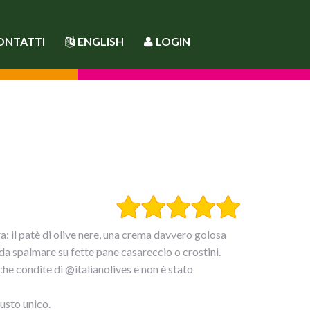
ONTATTI
ENGLISH
LOGIN
: il patè di olive nere, una crema davvero golosa
da spalmare su fette pane casareccio o crostini.
che condite di @italianolives e non è stato
gusto unico.