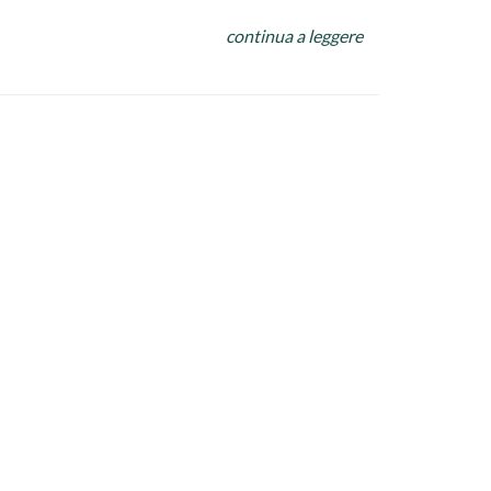
lla calda
continua a leggere
bicchiere di acqua di cottura del polpo. Fare
iando appassire.
lla padella