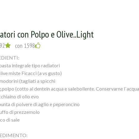
atori con Polpo e Olive..Light
92
con 1598
DIENTI:
pasta integrale tipo radiatori
live miste Ficacci (a vs gusto)
modorini (tagliati a spicchi
.polpo (cotto al dentein acqua e salebollente. Conservarne l`acqua
cchiaino di olio evo
punta di polvere di aglio e peperoncino
iuffo di prezzemolo
co di sale
EDIMENTO: