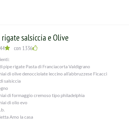
er cotto il polpo tagliarlo a pezzetti piccoli e versarlo in unapade
io, prezzemolo e misto di aglio e peperoncino, bagnarlo con mezzo 
marequalche minuto e versarele olive, i pomodorinied il sale, lasc
attempo avremo cotto la pasta che verseretegrondante di acqua ne
erete mantecare il tutto!
 rigate salsiccia e Olive
44
con 1336
ienti:
di pipe rigate Pasta di Franciacorta Valdigrano
hiai di olive denocciolate leccino all’abbruzzese Ficacci
di salsiccia
ogno
hiai di formaggio cremoso tipo philadelphia
iai di olio evo
.b.
ietta Amo la casa