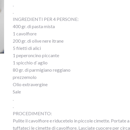
.
.
INGREDIENTI PER 4 PERSONE:
400 gr. di pasta mista
1 cavolfiore
200 gr. di olive nere itrane
5 filetti di alici
1 peperoncino piccante
1 spicchio d`aglio
80 gr. di parmigiano reggiano
prezzemolo
Olio extravergine
Sale
.
.
PROCEDIMENTO:
Pulite il cavolfiore e riducetelo in piccole cimette. Portate
tuffateci le cimette di cavolfiore. Lasciate cuocere per circ