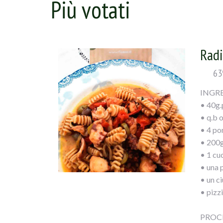
Più votati
Radi
63
INGRE
• 40g.
• q.b o
• 4 po
• 200g
• 1 cu
• una 
• un c
• pizzi
PROC