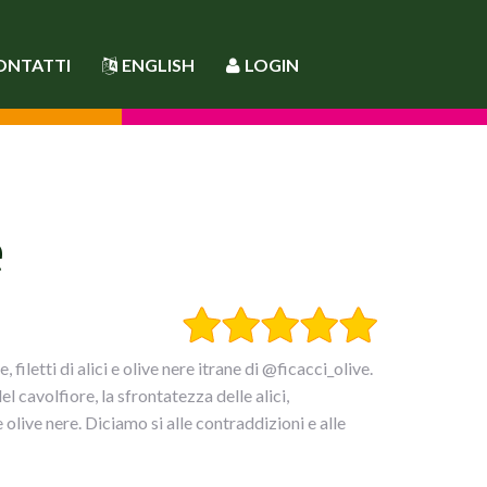
ONTATTI
ENGLISH
LOGIN
e
letti di alici e olive nere itrane di @ficacci_olive.
l cavolfiore, la sfrontatezza delle alici,
 olive nere. Diciamo si alle contraddizioni e alle