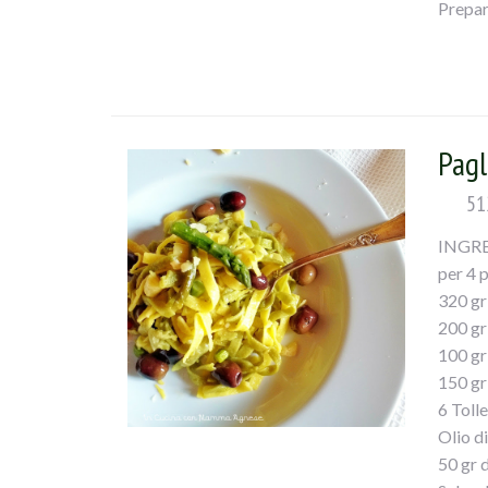
Prepar
In una 
per qua
abbond
po’ di 
Pagl
51
INGR
per 4 
320 gr
200 gr
100 gr
150 gr
6 Toll
Olio d
50 gr 