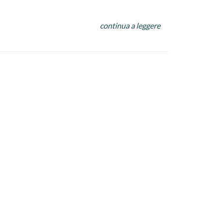
e la salsiccia spellata e sbriciolata, far cuocere
continua a leggere
aio di minuti. Intanto lessare la pasta in
utto insieme regolando di pepe e aggiungendo un
ubito.