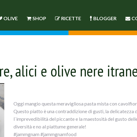
OLIVE
SHOP
RICETTE
BLOGGER
C
e, alici e olive nere itran
Oggi mangio questa meravigliosa pasta mista con cavolfiore, fi
Questo piatto è una contraddizione di gusti, la delicatezza de
l`imprevedibilità del piccante e la maestosità del gusto delle
diversità e no al piattume generale!
#jammgnam #jammgnamfood