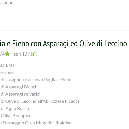
azione:
padella grande (io wok Illa Pearl) mettere l’olio, lo scalogno tritato 
lche minuto, aggiungere le olive e il formaggio e far insaporire un p
ante acqua salata, scolarla al dente e versarla nel wok. Saltare t
acqua di cottura della pasta che io tengo sempre da parte. Servire s
ia e Fieno con Asparagi ed Olive di Leccino
24
con 1281
EDIENTI
persone
 di Lasagnette all’uovo Paglia e Fieno
 di Asparagi Bianchi
 di Asparagi selvatici
 di Olive di Leccino all’Abruzzese Ficacci
e di Aglio Rosso
i Oliva Biologico
di Formaggio Gran Mugello Ubaldino