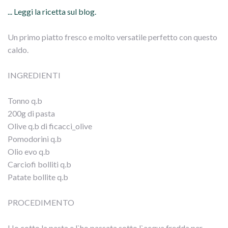
... Leggi la ricetta sul blog.
Un primo piatto fresco e molto versatile perfetto con questo
caldo.
INGREDIENTI
Tonno q.b
200g di pasta
Olive q.b di ficacci_olive
Pomodorini q.b
Olio evo q.b
Carciofi bolliti q.b
Patate bollite q.b
PROCEDIMENTO
Ho cotto la pasta e l`ho passata sotto l`acqua fredda per