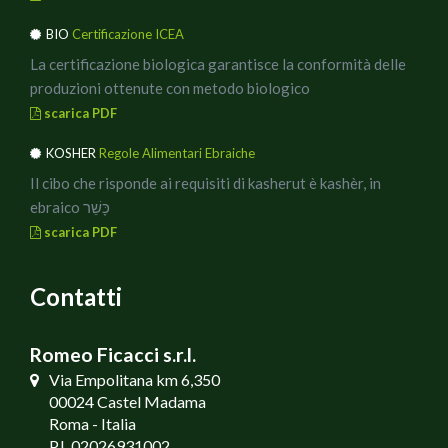
a mezzogiorno, per poi rimettersi comodi a lavorare.
BIO
Certificazione ICEA
Buon Appetito!!
La certificazione biologica garantisce la conformità delle
produzioni ottenute con metodo biologico
scarica PDF
KOSHER
Regole Alimentari Ebraiche
Il cibo che risponde ai requisiti di kasherut è kashèr, in
ebraico כָּשֵׁר
scarica PDF
Contatti
Romeo Ficacci s.r.l.
Via Empolitana km 6,350
00024 Castel Madama
Roma - Italia
P.I. 02026931002