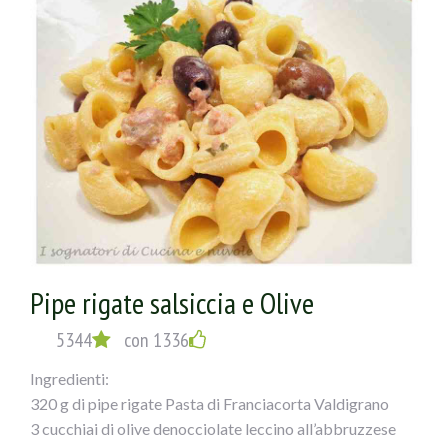
polpo. Fare amalgamarequalche minuto e versarele olive,
i pomodorinied il sale, lasciando appassire.
Nel frattempo avremo cotto la pasta che
verseretegrondante di acqua nella padella
e lascerete mantecare il tutto!
Pipe rigate salsiccia e Olive
5344
con 1336
Ingredienti:
320 g di pipe rigate Pasta di Franciacorta Valdigrano
3 cucchiai di olive denocciolate leccino all’abbruzzese