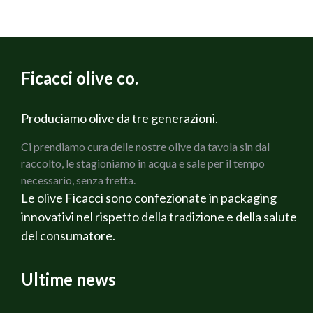
per 4 persone
400 g di Spaghetti
800 g di Pomodori da sugo
2 Carote
Ficacci olive co.
2 coste di Sedano verde
1 Cipolla bianca
200 g di Prosciutto cotto Martelli
Produciamo olive da tre generazioni.
150 g di Olive verdi Cerignola Ficacci
Ci prendiamo cura delle nostre olive da tavola sin dal
150 g di olive nere di Gaeta Ficacci
raccolto, le stagioniamo in acqua e sale per il tempo
Rosmarino fresco
necessario, senza fretta.
Salvia fresca
Le olive Ficacci sono confezionate in packaging
Olio di oliva extravergine Bio
innovativi nel rispetto della tradizione e della salute
Sale q.b.
del consumatore.
Pepe q.b.
Ricotta affumicata Veneta
Vino Rosato Alternativa
Ultime news
PREPARAZIONE
Per prima cosa preparare i Pomodori tagliandoli a