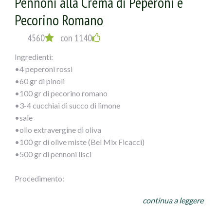
Pennoni alla Crema di Peperoni e
Pecorino Romano
4560
con 1140
Ingredienti:
•4 peperoni rossi
•60 gr di pinoli
•100 gr di pecorino romano
•3-4 cucchiai di succo di limone
•sale
•olio extravergine di oliva
•100 gr di olive miste (Bel Mix Ficacci)
•500 gr di pennoni lisci
Procedimento:
Monda i peperoni del torsolo, sciacqua bene l’interno per
continua a leggere
eliminare i semi e frullali a crema. Tosta i pinoli e tritali.
Grattugia anche il pecorino. Unisci ai peperoni e aggiusta