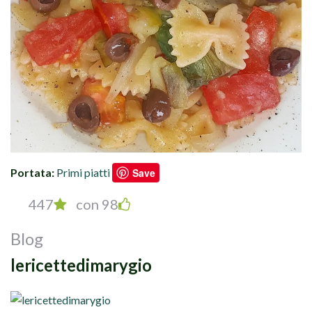
Portata:
Primi piatti
Save
447
con 98
Blog
lericettedimarygio