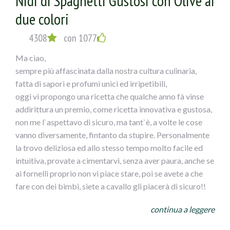
Nidi di Spaghetti Gustosi con Olive ai
due colori
4308
con 1077
Ma ciao,
sempre più affascinata dalla nostra cultura culinaria,
fatta di sapori e profumi unici ed irripetibili,
oggi vi propongo una ricetta che qualche anno fà vinse
addirittura un premio, come ricetta innovativa e gustosa,
non me l`aspettavo di sicuro, ma tant`è, a volte le cose
vanno diversamente, fintanto da stupire. Personalmente
la trovo deliziosa ed allo stesso tempo molto facile ed
intuitiva, provate a cimentarvi, senza aver paura, anche se
ai fornelli proprio non vi piace stare, poi se avete a che
fare con dei bimbi, siete a cavallo gli piacerà di sicuro!!
NIDI DI SPAGHETTI GUSTOSI CONOLIVE AI DUE
continua a leggere
COLORI
INGREDIENTI