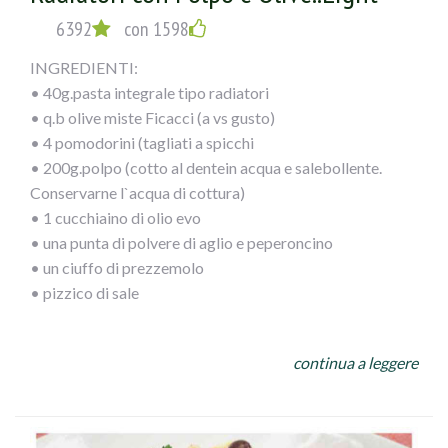
6392
con 1598
INGREDIENTI:
• 40g.pasta integrale tipo radiatori
• q.b olive miste Ficacci (a vs gusto)
• 4 pomodorini (tagliati a spicchi
• 200g.polpo (cotto al dentein acqua e salebollente.
Conservarne l`acqua di cottura)
• 1 cucchiaino di olio evo
• una punta di polvere di aglio e peperoncino
• un ciuffo di prezzemolo
• pizzico di sale
PROCEDIMENTO:
continua a leggere
Dopo aver cotto il polpo tagliarlo a pezzetti piccoli e
versarlo in unapadella calda
con olio, prezzemolo e misto di aglio e peperoncino,
bagnarlo con mezzo bicchiere di acqua di cottura del