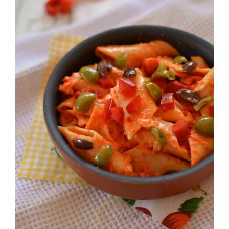
grattugiata di Gran Mugello Ubaldino,cuocere le
Lasagnettein abbondante acqua salata, avendo cura di
dare minor cottura a quelle verdi, scolare per bene,
Spadellare per bene il tutto, e servire con una bella
grattugiata o meglio ancora con alcune scagliette di
Gran Mugello Ubaldino.