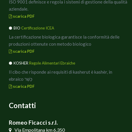
o tre nidi di spaghetto, qualche rametto di rosmarino e
ISO 9001 definisce e regola i sistemi di gestione della qualità
delle briciole di Ricotta affumicata.
aziendale.
In abbinamento un buon vino dealcolizzato, ideale anche
scarica PDF
a mezzogiorno, per poi rimettersi comodi a lavorare.
BIO
Certificazione ICEA
Buon Appetito!!
La certificazione biologica garantisce la conformità delle
produzioni ottenute con metodo biologico
scarica PDF
KOSHER
Regole Alimentari Ebraiche
Il cibo che risponde ai requisiti di kasherut è kashèr, in
ebraico כָּשֵׁר
scarica PDF
Contatti
Romeo Ficacci s.r.l.
Via Empolitana km 6,350