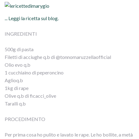
... Leggi la ricetta sul blog.
INGREDIENTI
500g di pasta
Filetti di acciughe q.b di @tonnomaruzzellaofficial
Olio evo q.b
1 cucchiaino di peperoncino
Aglioq.b
1kg di rape
Olive q.b di ficacci_olive
Taralli q.b
PROCEDIMENTO
Per prima cosa ho pulito e lavato le rape. Le ho bollite, a metà