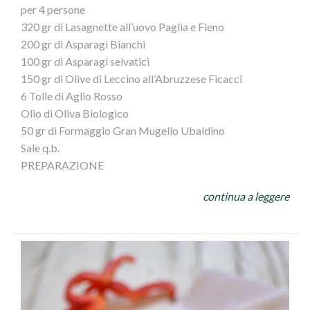
per 4 persone
320 gr di Lasagnette all’uovo Paglia e Fieno
200 gr di Asparagi Bianchi
100 gr di Asparagi selvatici
150 gr di Olive di Leccino all’Abruzzese Ficacci
6 Tolle di Aglio Rosso
Olio di Oliva Biologico
50 gr di Formaggio Gran Mugello Ubaldino
Sale q.b.
PREPARAZIONE
In una Padella antiaderente, versare 4 cucchiai di Olio di
continua a leggere
Oliva, le Tolle di aglio rosso, lasciare a fuoco vivace pochi
minuti, nel frattempo pulire, tagliare a rondelle gran parte
degli Asparagi, tenendo da parte le punte, unirle in
padellacuocere il tutto per circa 10 minuti a fuoco medio,
meglio se con il coperchio,
passato il tempo unire per pochi minuti le punte degli
Asparagi, le Olive di Leccino snocciolate ed una