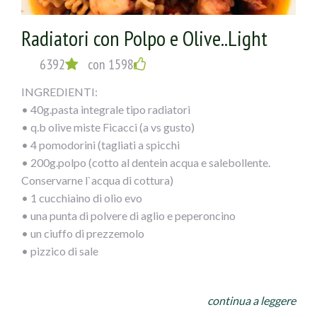
Radiatori con Polpo e Olive..Light
6392
con 1598
INGREDIENTI:
• 40g.pasta integrale tipo radiatori
• q.b olive miste Ficacci (a vs gusto)
• 4 pomodorini (tagliati a spicchi
• 200g.polpo (cotto al dentein acqua e salebollente.
Conservarne l`acqua di cottura)
• 1 cucchiaino di olio evo
• una punta di polvere di aglio e peperoncino
• un ciuffo di prezzemolo
• pizzico di sale
PROCEDIMENTO:
continua a leggere
Dopo aver cotto il polpo tagliarlo a pezzetti piccoli e