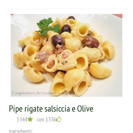
versarlo in unapadella calda
con olio, prezzemolo e misto di aglio e peperoncino,
bagnarlo con mezzo bicchiere di acqua di cottura del
polpo. Fare amalgamarequalche minuto e versarele olive,
i pomodorinied il sale, lasciando appassire.
Nel frattempo avremo cotto la pasta che
verseretegrondante di acqua nella padella
e lascerete mantecare il tutto!
Pipe rigate salsiccia e Olive
5344
con 1336
Ingredienti: