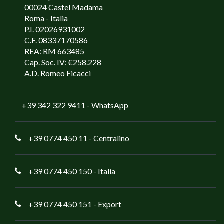
00024 Castel Madama
Roma - Italia
P.I. 02026931002
C.F. 08337170586
REA: RM 663485
Cap. Soc. IV: €258.228
A.D. Romeo Ficacci
+39 342 322 9411
- WhatsApp
+39 0774 450 11
- Centralino
+39 0774 450 150
- Italia
+39 0774 450 151
- Export