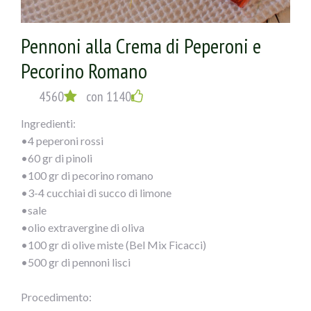
Pennoni alla Crema di Peperoni e
Pecorino Romano
4560
con 1140
Ingredienti:
•4 peperoni rossi
•60 gr di pinoli
•100 gr di pecorino romano
•3-4 cucchiai di succo di limone
•sale
•olio extravergine di oliva
•100 gr di olive miste (Bel Mix Ficacci)
•500 gr di pennoni lisci
Procedimento: