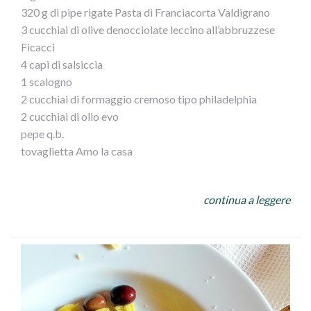
320 g di pipe rigate Pasta di Franciacorta Valdigrano
3 cucchiai di olive denocciolate leccino all’abbruzzese
Ficacci
4 capi di salsiccia
1 scalogno
2 cucchiai di formaggio cremoso tipo philadelphia
2 cucchiai di olio evo
pepe q.b.
tovaglietta Amo la casa
Preparazione:
continua a leggere
In una padella grande (io wok Illa Pearl) mettere l’olio, lo
scalogno tritato e la salsiccia spellata e sbriciolata, far
cuocere per qualche minuto, aggiungere le olive e il
formaggio e far insaporire un paio di minuti. Intanto
lessare la pasta in abbondante acqua salata, scolarla al
dente e versarla nel wok. Saltare tutto insieme regolando
di pepe e aggiungendo un po’ di acqua di cottura della