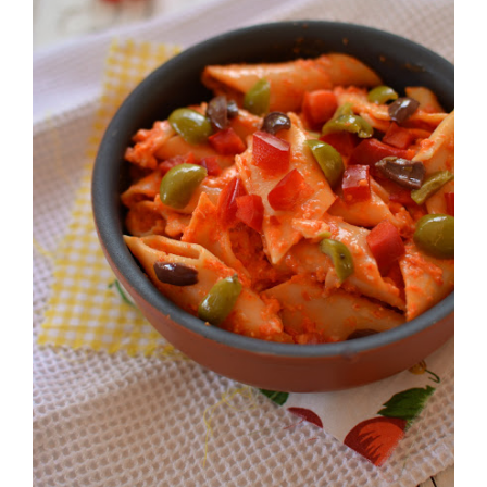
Lasagnettein abbondante acqua salata, avendo cura di
dare minor cottura a quelle verdi, scolare per bene,
Spadellare per bene il tutto, e servire con una bella
grattugiata o meglio ancora con alcune scagliette di
Gran Mugello Ubaldino.