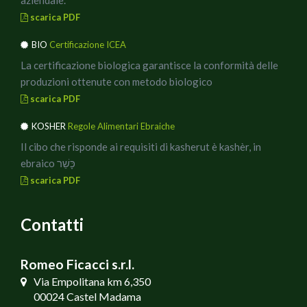
aziendale.
In abbinamento un buon vino dealcolizzato, ideale anche
scarica PDF
a mezzogiorno, per poi rimettersi comodi a lavorare.
BIO
Certificazione ICEA
Buon Appetito!!
La certificazione biologica garantisce la conformità delle
produzioni ottenute con metodo biologico
scarica PDF
KOSHER
Regole Alimentari Ebraiche
Il cibo che risponde ai requisiti di kasherut è kashèr, in
ebraico כָּשֵׁר
scarica PDF
Contatti
Romeo Ficacci s.r.l.
Via Empolitana km 6,350
00024 Castel Madama