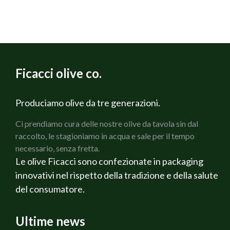
INGREDIENTI
per 4 persone
400 g di Spaghetti
800 g di Pomodori da sugo
2 Carote
Ficacci olive co.
2 coste di Sedano verde
1 Cipolla bianca
200 g di Prosciutto cotto Martelli
Produciamo olive da tre generazioni.
150 g di Olive verdi Cerignola Ficacci
Ci prendiamo cura delle nostre olive da tavola sin dal
150 g di olive nere di Gaeta Ficacci
raccolto, le stagioniamo in acqua e sale per il tempo
Rosmarino fresco
necessario, senza fretta.
Salvia fresca
Le olive Ficacci sono confezionate in packaging
Olio di oliva extravergine Bio
innovativi nel rispetto della tradizione e della salute
Sale q.b.
del consumatore.
Pepe q.b.
Ricotta affumicata Veneta
Vino Rosato Alternativa
Ultime news
PREPARAZIONE