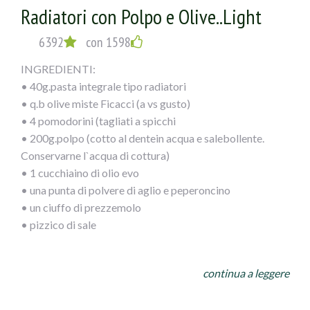
Radiatori con Polpo e Olive..Light
6392
con 1598
INGREDIENTI:
• 40g.pasta integrale tipo radiatori
• q.b olive miste Ficacci (a vs gusto)
• 4 pomodorini (tagliati a spicchi
• 200g.polpo (cotto al dentein acqua e salebollente.
Conservarne l`acqua di cottura)
• 1 cucchiaino di olio evo
• una punta di polvere di aglio e peperoncino
• un ciuffo di prezzemolo
• pizzico di sale
PROCEDIMENTO:
continua a leggere
Dopo aver cotto il polpo tagliarlo a pezzetti piccoli e
versarlo in unapadella calda