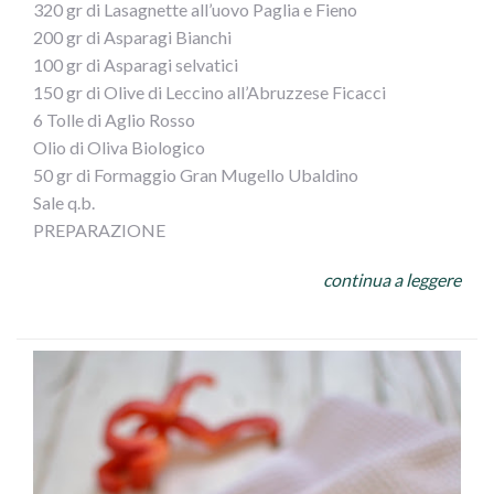
320 gr di Lasagnette all’uovo Paglia e Fieno
200 gr di Asparagi Bianchi
100 gr di Asparagi selvatici
150 gr di Olive di Leccino all’Abruzzese Ficacci
6 Tolle di Aglio Rosso
Olio di Oliva Biologico
50 gr di Formaggio Gran Mugello Ubaldino
Sale q.b.
PREPARAZIONE
In una Padella antiaderente, versare 4 cucchiai di Olio di
continua a leggere
Oliva, le Tolle di aglio rosso, lasciare a fuoco vivace pochi
minuti, nel frattempo pulire, tagliare a rondelle gran parte
degli Asparagi, tenendo da parte le punte, unirle in
padellacuocere il tutto per circa 10 minuti a fuoco medio,
meglio se con il coperchio,
passato il tempo unire per pochi minuti le punte degli
Asparagi, le Olive di Leccino snocciolate ed una
grattugiata di Gran Mugello Ubaldino,cuocere le