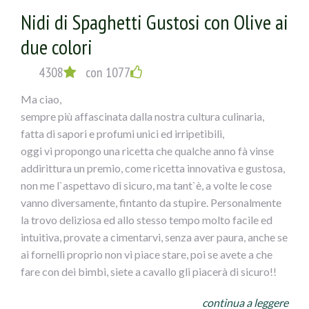
Nidi di Spaghetti Gustosi con Olive ai
due colori
4308
con 1077
Ma ciao,
sempre più affascinata dalla nostra cultura culinaria,
fatta di sapori e profumi unici ed irripetibili,
oggi vi propongo una ricetta che qualche anno fà vinse
addirittura un premio, come ricetta innovativa e gustosa,
non me l`aspettavo di sicuro, ma tant`è, a volte le cose
vanno diversamente, fintanto da stupire. Personalmente
la trovo deliziosa ed allo stesso tempo molto facile ed
intuitiva, provate a cimentarvi, senza aver paura, anche se
ai fornelli proprio non vi piace stare, poi se avete a che
fare con dei bimbi, siete a cavallo gli piacerà di sicuro!!
NIDI DI SPAGHETTI GUSTOSI CONOLIVE AI DUE
continua a leggere
COLORI