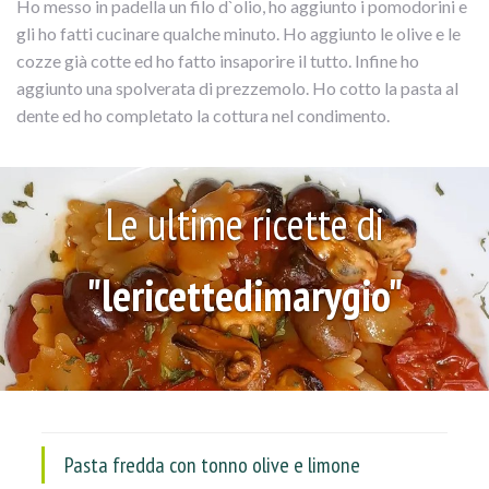
Ho messo in padella un filo d`olio, ho aggiunto i pomodorini e
gli ho fatti cucinare qualche minuto. Ho aggiunto le olive e le
cozze già cotte ed ho fatto insaporire il tutto. Infine ho
aggiunto una spolverata di prezzemolo. Ho cotto la pasta al
dente ed ho completato la cottura nel condimento.
Le ultime ricette di
"lericettedimarygio"
Pasta fredda con tonno olive e limone