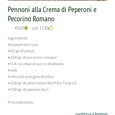
Pennoni alla Crema di Peperoni e
Pecorino Romano
4560
con 1140
Ingredienti:
•4 peperoni rossi
•60 gr di pinoli
•100 gr di pecorino romano
•3-4 cucchiai di succo di limone
•sale
•olio extravergine di oliva
•100 gr di olive miste (Bel Mix Ficacci)
•500 gr di pennoni lisci
Procedimento:
Monda i peperoni del torsolo, sciacqua bene l’interno per
continua a leggere
eliminare i semi e frullali a crema. Tosta i pinoli e tritali.