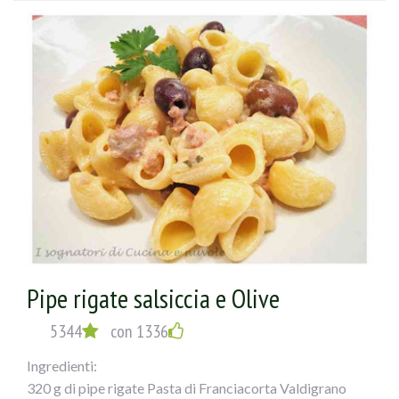
con olio, prezzemolo e misto di aglio e peperoncino,
bagnarlo con mezzo bicchiere di acqua di cottura del
polpo. Fare amalgamarequalche minuto e versarele olive,
i pomodorinied il sale, lasciando appassire.
Nel frattempo avremo cotto la pasta che
verseretegrondante di acqua nella padella
e lascerete mantecare il tutto!
Pipe rigate salsiccia e Olive
5344
con 1336
Ingredienti:
320 g di pipe rigate Pasta di Franciacorta Valdigrano