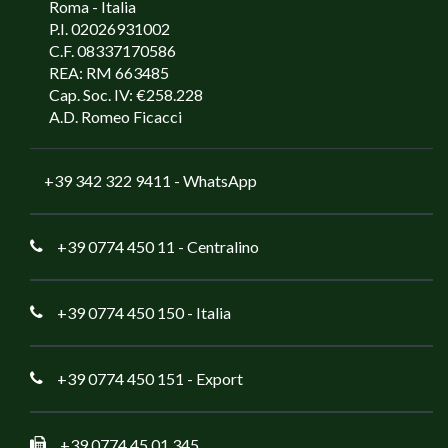
Roma - Italia
P.I. 02026931002
C.F. 08337170586
REA: RM 663485
Cap. Soc. IV: €258.228
A.D. Romeo Ficacci
+39 342 322 9411
- WhatsApp
+39 0774 450 11
- Centralino
+39 0774 450 150
- Italia
+39 0774 450 151
- Export
+39 0774 45 01 345