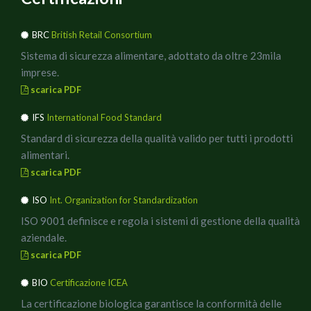
lasciate imbiondire, unire il pomodoro cuocere per bene
il sugo
BRC
British Retail Consortium
tritare i due diversi tipi di Olive, a cottura quasi ultimata
Sistema di sicurezza alimentare, adottato da oltre 23mila
del pomodoro, unirle e fare insaporire il tutto.
imprese.
In una padella antiaderente, rosolare il prosciutto cotto a
scarica PDF
fiamma bassa, dopo averlo taglgiato a piccoli cubetti,
unirlo al sugo di pomodoro ed olive.
IFS
International Food Standard
Cuocere gli spaghetti al dente, scolare, mettere una parte
Standard di sicurezza della qualità valido per tutti i prodotti
del sugo in un padellone a bordi alti, spadellare per bene,
alimentari.
ultimare con delle briciole di ricotta affumicata e servire.
scarica PDF
Per impiattare a nido usate un mestolino ed una
ISO
Int. Organization for Standardization
forchetta, in ogni piatto prima mettete del sugo, poi due
o tre nidi di spaghetto, qualche rametto di rosmarino e
ISO 9001 definisce e regola i sistemi di gestione della qualità
delle briciole di Ricotta affumicata.
aziendale.
In abbinamento un buon vino dealcolizzato, ideale anche
scarica PDF
a mezzogiorno, per poi rimettersi comodi a lavorare.
BIO
Certificazione ICEA
Buon Appetito!!
La certificazione biologica garantisce la conformità delle