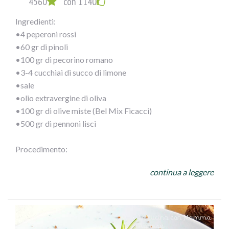
4560
con 1140
Ingredienti:
•4 peperoni rossi
•60 gr di pinoli
•100 gr di pecorino romano
•3-4 cucchiai di succo di limone
•sale
•olio extravergine di oliva
•100 gr di olive miste (Bel Mix Ficacci)
•500 gr di pennoni lisci
Procedimento:
Monda i peperoni del torsolo, sciacqua bene l’interno per
continua a leggere
eliminare i semi e frullali a crema. Tosta i pinoli e tritali.
Grattugia anche il pecorino. Unisci ai peperoni e aggiusta
con limone, sale e olio d’oliva.
Cuoci i pennoni secondo le istruzioni sulla confezione,
scolali e ripassali nel condimento appena preparato