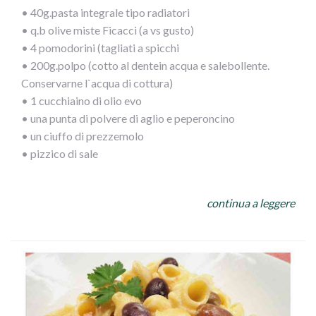
• 40g.pasta integrale tipo radiatori
• q.b olive miste Ficacci (a vs gusto)
• 4 pomodorini (tagliati a spicchi
• 200g.polpo (cotto al dentein acqua e salebollente.
Conservarne l`acqua di cottura)
• 1 cucchiaino di olio evo
• una punta di polvere di aglio e peperoncino
• un ciuffo di prezzemolo
• pizzico di sale
PROCEDIMENTO:
continua a leggere
Dopo aver cotto il polpo tagliarlo a pezzetti piccoli e
versarlo in unapadella calda
con olio, prezzemolo e misto di aglio e peperoncino,
bagnarlo con mezzo bicchiere di acqua di cottura del
polpo. Fare amalgamarequalche minuto e versarele olive,
i pomodorinied il sale, lasciando appassire.
Nel frattempo avremo cotto la pasta che