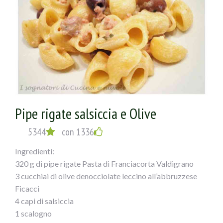
verseretegrondante di acqua nella padella
e lascerete mantecare il tutto!
Pipe rigate salsiccia e Olive
5344
con 1336
Ingredienti:
320 g di pipe rigate Pasta di Franciacorta Valdigrano
3 cucchiai di olive denocciolate leccino all’abbruzzese
Ficacci
4 capi di salsiccia
1 scalogno