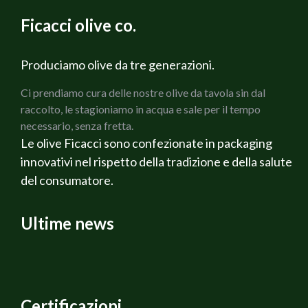
2 Carote
Ficacci olive co.
2 coste di Sedano verde
1 Cipolla bianca
200 g di Prosciutto cotto Martelli
Produciamo olive da tre generazioni.
150 g di Olive verdi Cerignola Ficacci
Ci prendiamo cura delle nostre olive da tavola sin dal
150 g di olive nere di Gaeta Ficacci
raccolto, le stagioniamo in acqua e sale per il tempo
Rosmarino fresco
necessario, senza fretta.
Salvia fresca
Le olive Ficacci sono confezionate in packaging
Olio di oliva extravergine Bio
innovativi nel rispetto della tradizione e della salute
Sale q.b.
del consumatore.
Pepe q.b.
Ricotta affumicata Veneta
Vino Rosato Alternativa
Ultime news
PREPARAZIONE
Per prima cosa preparare i Pomodori tagliandoli a
cubetti, dopo aver tolto la buccia ed i semi, lasciare
sgocciolare, fare un battuto con la cipolla, il sedano e le
carote, metterlo a rosolare in olio d`oliva extravergine,
Certificazioni