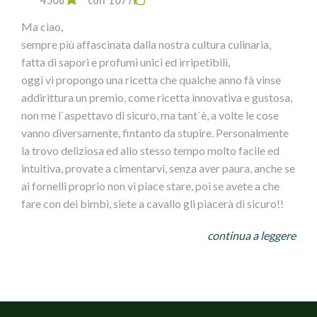
Ma ciao,
sempre più affascinata dalla nostra cultura culinaria,
fatta di sapori e profumi unici ed irripetibili,
oggi vi propongo una ricetta che qualche anno fà vinse
addirittura un premio, come ricetta innovativa e gustosa,
non me l`aspettavo di sicuro, ma tant`è, a volte le cose
vanno diversamente, fintanto da stupire. Personalmente
la trovo deliziosa ed allo stesso tempo molto facile ed
intuitiva, provate a cimentarvi, senza aver paura, anche se
ai fornelli proprio non vi piace stare, poi se avete a che
fare con dei bimbi, siete a cavallo gli piacerà di sicuro!!
NIDI DI SPAGHETTI GUSTOSI CONOLIVE AI DUE
continua a leggere
COLORI
INGREDIENTI
per 4 persone
400 g di Spaghetti
800 g di Pomodori da sugo