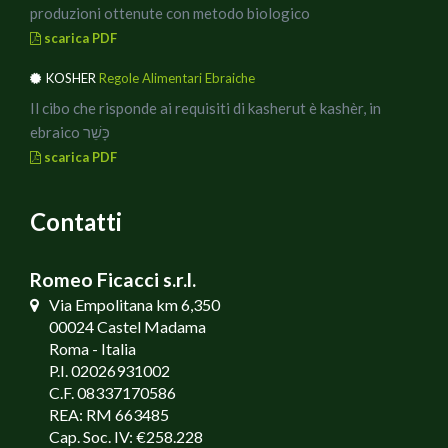
produzioni ottenute con metodo biologico
scarica PDF
KOSHER
Regole Alimentari Ebraiche
Il cibo che risponde ai requisiti di kasherut è kashèr, in
ebraico כָּשֵׁר
scarica PDF
Contatti
Romeo Ficacci s.r.l.
Via Empolitana km 6,350
00024 Castel Madama
Roma - Italia
P.I. 02026931002
C.F. 08337170586
REA: RM 663485
Cap. Soc. IV: €258.228