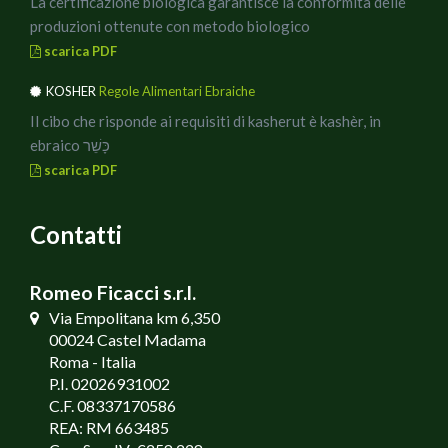
La certificazione biologica garantisce la conformità delle
produzioni ottenute con metodo biologico
scarica PDF
KOSHER
Regole Alimentari Ebraiche
Il cibo che risponde ai requisiti di kasherut è kashèr, in
ebraico כָּשֵׁר
scarica PDF
Contatti
Romeo Ficacci s.r.l.
Via Empolitana km 6,350
00024 Castel Madama
Roma - Italia
P.I. 02026931002
C.F. 08337170586
REA: RM 663485