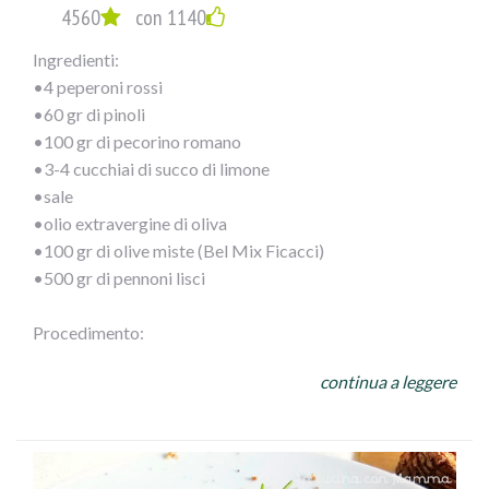
4560
con 1140
Ingredienti:
•4 peperoni rossi
•60 gr di pinoli
•100 gr di pecorino romano
•3-4 cucchiai di succo di limone
•sale
•olio extravergine di oliva
•100 gr di olive miste (Bel Mix Ficacci)
•500 gr di pennoni lisci
Procedimento:
Monda i peperoni del torsolo, sciacqua bene l’interno per
continua a leggere
eliminare i semi e frullali a crema. Tosta i pinoli e tritali.
Grattugia anche il pecorino. Unisci ai peperoni e aggiusta
con limone, sale e olio d’oliva.
Cuoci i pennoni secondo le istruzioni sulla confezione,