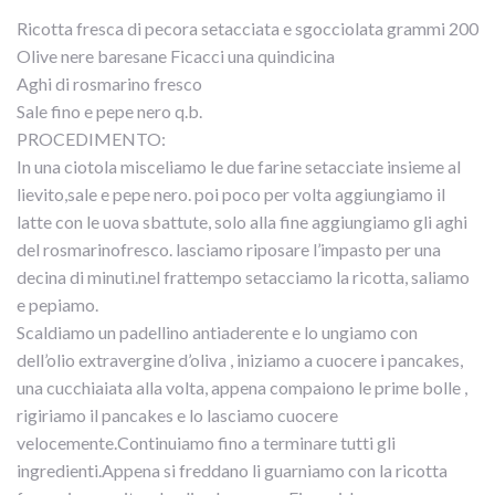
Ricotta fresca di pecora setacciata e sgocciolata grammi 200
Olive nere baresane Ficacci una quindicina
Aghi di rosmarino fresco
Sale fino e pepe nero q.b.
PROCEDIMENTO:
In una ciotola misceliamo le due farine setacciate insieme al
lievito,sale e pepe nero. poi poco per volta aggiungiamo il
latte con le uova sbattute, solo alla fine aggiungiamo gli aghi
del rosmarinofresco. lasciamo riposare l’impasto per una
decina di minuti.nel frattempo setacciamo la ricotta, saliamo
e pepiamo.
Scaldiamo un padellino antiaderente e lo ungiamo con
dell’olio extravergine d’oliva , iniziamo a cuocere i pancakes,
una cucchiaiata alla volta, appena compaiono le prime bolle ,
rigiriamo il pancakes e lo lasciamo cuocere
velocemente.Continuiamo fino a terminare tutti gli
ingredienti.Appena si freddano li guarniamo con la ricotta