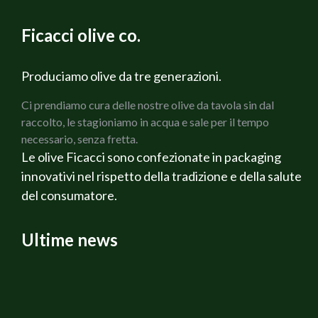
800 g di Pomodori da sugo
2 Carote
Ficacci olive co.
2 coste di Sedano verde
1 Cipolla bianca
200 g di Prosciutto cotto Martelli
Produciamo olive da tre generazioni.
150 g di Olive verdi Cerignola Ficacci
Ci prendiamo cura delle nostre olive da tavola sin dal
150 g di olive nere di Gaeta Ficacci
raccolto, le stagioniamo in acqua e sale per il tempo
Rosmarino fresco
necessario, senza fretta.
Salvia fresca
Le olive Ficacci sono confezionate in packaging
Olio di oliva extravergine Bio
innovativi nel rispetto della tradizione e della salute
Sale q.b.
del consumatore.
Pepe q.b.
Ricotta affumicata Veneta
Vino Rosato Alternativa
Ultime news
PREPARAZIONE
Per prima cosa preparare i Pomodori tagliandoli a
cubetti, dopo aver tolto la buccia ed i semi, lasciare
sgocciolare, fare un battuto con la cipolla, il sedano e le