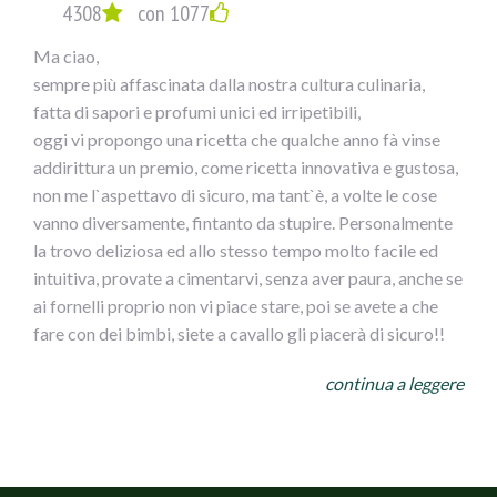
4308
con 1077
Ma ciao,
sempre più affascinata dalla nostra cultura culinaria,
fatta di sapori e profumi unici ed irripetibili,
oggi vi propongo una ricetta che qualche anno fà vinse
addirittura un premio, come ricetta innovativa e gustosa,
non me l`aspettavo di sicuro, ma tant`è, a volte le cose
vanno diversamente, fintanto da stupire. Personalmente
la trovo deliziosa ed allo stesso tempo molto facile ed
intuitiva, provate a cimentarvi, senza aver paura, anche se
ai fornelli proprio non vi piace stare, poi se avete a che
fare con dei bimbi, siete a cavallo gli piacerà di sicuro!!
NIDI DI SPAGHETTI GUSTOSI CONOLIVE AI DUE
continua a leggere
COLORI
INGREDIENTI
per 4 persone
400 g di Spaghetti