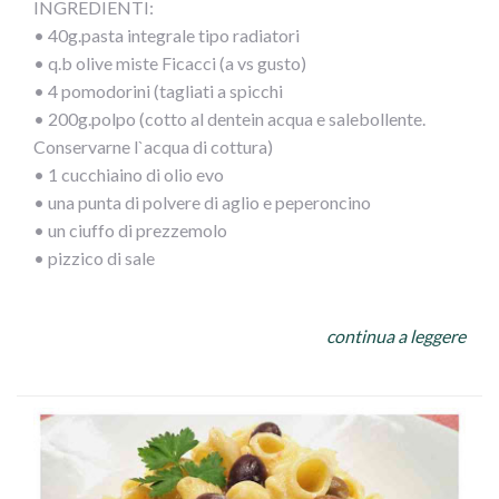
INGREDIENTI:
• 40g.pasta integrale tipo radiatori
• q.b olive miste Ficacci (a vs gusto)
• 4 pomodorini (tagliati a spicchi
• 200g.polpo (cotto al dentein acqua e salebollente.
Conservarne l`acqua di cottura)
• 1 cucchiaino di olio evo
• una punta di polvere di aglio e peperoncino
• un ciuffo di prezzemolo
• pizzico di sale
PROCEDIMENTO:
continua a leggere
Dopo aver cotto il polpo tagliarlo a pezzetti piccoli e
versarlo in unapadella calda
con olio, prezzemolo e misto di aglio e peperoncino,
bagnarlo con mezzo bicchiere di acqua di cottura del
polpo. Fare amalgamarequalche minuto e versarele olive,
i pomodorinied il sale, lasciando appassire.