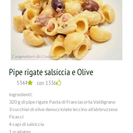
Nel frattempo avremo cotto la pasta che
verseretegrondante di acqua nella padella
e lascerete mantecare il tutto!
Pipe rigate salsiccia e Olive
5344
con 1336
Ingredienti:
320 g di pipe rigate Pasta di Franciacorta Valdigrano
3 cucchiai di olive denocciolate leccino all’abbruzzese
Ficacci
4 capi di salsiccia
1 scalogno