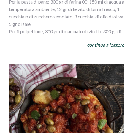
Per la pasta di pane: 300 gr di farina 00, 150 ml di acqua a
temperatura ambiente, 12 gr di lievito di birra fresco, 1
cucchiaio di zucchero semolato, 3 cucchiai di olio di oliva,
5 gr di sale.
Per il polpettone; 300 gr di macinato di vitello, 300 gr di
macinato di maiale, 3 fette di pan carrè, 1 bicchiere di
continua a leggere
latte, 1 uovo, 1 cucchiaio di pan grattato, 70 gr di
formaggio grattugiato (a piacere) 50 gr di olive verdi
denocciolate, 1 spicchio d` aglio, 3 cucchiaio di olio d`
oliva.
Per lucidare: 1 tuorlo
Fate sciogliere il lievito nell` acqua insieme allo zucchero.
Raccogliete nella ciotola della planetaria la farina,
versate il lievito sciolto e impastate il composto. Unite
anche il sale e l` olio. Impastate per 15 minuti fino ad
ottenere un composto ben liscio. Formate una palla e
lasciatela lievitare in una ciotola leggermente unta d` olio