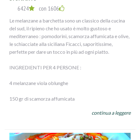
6424
con 1606
2) Disporle sulla griglia del forno, ungendole con un
Le melanzane a barchetta sono un classico della cucina
pennello sopra; cuocere a 180° per circa 20 minuti (si
del sud, il ripieno che ho usato è molto gustoso e
possono anche friggere, io ho fatto una cosa più leggera).
mediterraneo : pomodorini, scamorza affumicata e olive,
le schiacciate alla siciliana Ficacci, saporitissime,
3) Mischiare il pecorino con le olive e il prezzemolo
perfette per dare un tocco in più ad ogni piatto.
tritati, l’aglio privato dell’anima verde e schiacciato,non
salare.
INGREDIENTI PER 4 PERSONE :
4) Disporre su ogni fetta di melanzana della pancetta e
4 melanzane viola oblunghe
sopra il composto, fette di mozzarella, arrotolare e
chiudere con uno stecchino, mettere sotto il grill per
150 gr di scamorza affumicata
circa 10-15 minuti e servire caldi.
continua a leggere
10-12 pomodorini
120 gr di olive verdi schiacciate alla siciliana Ficacci