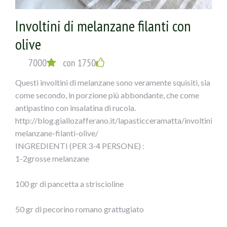
aggiungete lo zucchero e le foglie di alloro.
Involtini di melanzane filanti con
Unite i capperi e le olive nere denocciolate FICACCI.
Mescolate bene il tutto e lasciate cuocere 30-40 minuti,
olive
aggiungendo verso fine cottura le foglie di basilico.
Servitele cosce di pollo in umido con olive e capperi con il
7000
con 1750
loro sughetto.
Questi involtini di melanzane sono veramente squisiti, sia
come secondo, in porzione più abbondante, che come
antipastino con insalatina di rucola.
http://blog.giallozafferano.it/lapasticceramatta/involtini-
melanzane-filanti-olive/
INGREDIENTI (PER 3-4 PERSONE) :
1-2grosse melanzane
100 gr di pancetta a striscioline
50 gr di pecorino romano grattugiato