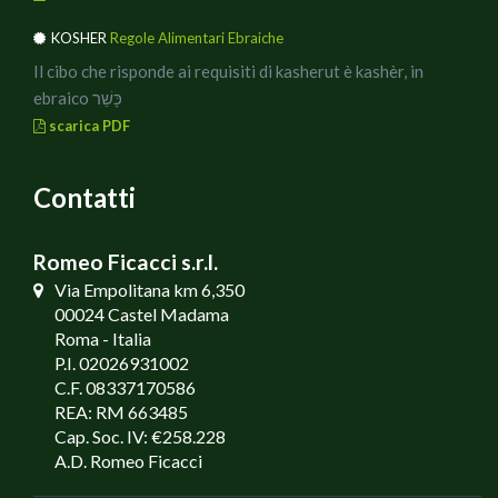
KOSHER
Regole Alimentari Ebraiche
Il cibo che risponde ai requisiti di kasherut è kashèr, in
ebraico כָּשֵׁר
scarica PDF
Contatti
Romeo Ficacci s.r.l.
Via Empolitana km 6,350
00024 Castel Madama
Roma - Italia
P.I. 02026931002
C.F. 08337170586
REA: RM 663485
Cap. Soc. IV: €258.228
A.D. Romeo Ficacci