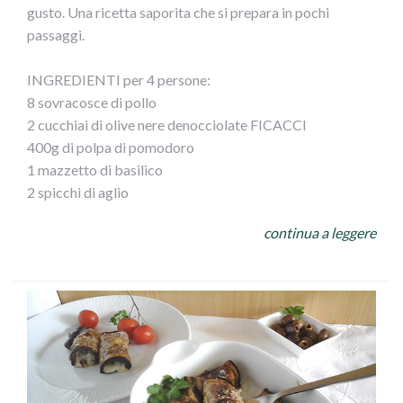
un foglio di carta forno leggermente infarinato allo
gusto. Una ricetta saporita che si prepara in pochi
spessore di 3/4 mm. Mettete al centro ilpolpettone e
passaggi.
avvolgetelo con l` impasto avendo cura di sigillarlo bene.
Ricavate dalla restante pasta delle decorazioni e
INGREDIENTI per 4 persone:
adagiatele sopra il polpettone. Spennellate il tutto con il
8 sovracosce di pollo
tuorlo sbattuto ed infornate 40 min circa. Sfornate e
2 cucchiai di olive nere denocciolate FICACCI
servite il polpettone tiepido accompagnato con olive a
400g di polpa di pomodoro
piacere.
1 mazzetto di basilico
2 spicchi di aglio
3 cucchiai di olio extravergine di oliva
continua a leggere
4 foglie di alloro
1 cucchiaio di mix di erbe aromatiche
1 cucchiaino di capperi dissalati
Zucchero
Sale
Pepe
PROCEDIMENTO: