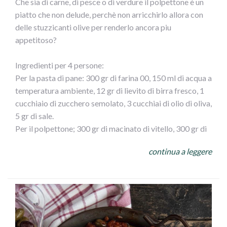
Che sia di carne, di pesce o di verdure il polpettone è un
piatto che non delude, perchè non arricchirlo allora con
delle stuzzicanti olive per renderlo ancora piu
appetitoso?
Ingredienti per 4 persone:
Per la pasta di pane: 300 gr di farina 00, 150 ml di acqua a
temperatura ambiente, 12 gr di lievito di birra fresco, 1
cucchiaio di zucchero semolato, 3 cucchiai di olio di oliva,
5 gr di sale.
Per il polpettone; 300 gr di macinato di vitello, 300 gr di
macinato di maiale, 3 fette di pan carrè, 1 bicchiere di
continua a leggere
latte, 1 uovo, 1 cucchiaio di pan grattato, 70 gr di
formaggio grattugiato (a piacere) 50 gr di olive verdi
denocciolate, 1 spicchio d` aglio, 3 cucchiaio di olio d`
oliva.
Per lucidare: 1 tuorlo