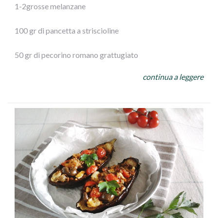
1-2grosse melanzane
100 gr di pancetta a striscioline
50 gr di pecorino romano grattugiato
continua a leggere
100gr di olive Leccino Ficacci
prezzemolo
½ spicchio d’aglio
250 gr di mozzarella
olio extra vergine d’oliva
sale