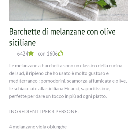
ESECUZIONE:
1) Tagliare le melanzane a fette spesse circa mezzo cm,
cospargerle di sale e metterle in uno scolapasta con dei
Barchette di melanzane con olive
pesi sopra per fargli perdere l’acqua; dopo sciacquarle e
siciliane
farle scolare.
6424
con 1606
2) Disporle sulla griglia del forno, ungendole con un
Le melanzane a barchetta sono un classico della cucina
pennello sopra; cuocere a 180° per circa 20 minuti (si
del sud, il ripieno che ho usato è molto gustoso e
possono anche friggere, io ho fatto una cosa più leggera).
mediterraneo : pomodorini, scamorza affumicata e olive,
le schiacciate alla siciliana Ficacci, saporitissime,
3) Mischiare il pecorino con le olive e il prezzemolo
perfette per dare un tocco in più ad ogni piatto.
tritati, l’aglio privato dell’anima verde e schiacciato,non
salare.
INGREDIENTI PER 4 PERSONE :
4) Disporre su ogni fetta di melanzana della pancetta e
4 melanzane viola oblunghe
sopra il composto, fette di mozzarella, arrotolare e
chiudere con uno stecchino, mettere sotto il grill per