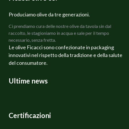
infornare a 180° per circa 20-25 minuti.
premuta di limone!!
N:B ho omesso il sale perche` non ho lavato i capperi
Produciamo olive da tre generazioni.
sotto sale
Ci prendiamo cura delle nostre olive da tavola sin dal
raccolto, le stagioniamo in acqua e sale per il tempo
necessario, senza fretta.
Le olive Ficacci sono confezionate in packaging
innovativi nel rispetto della tradizione e della salute
del consumatore.
Ultime news
Certificazioni